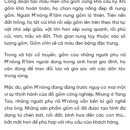
Công đoạn tạo màu men cho gốm cũng khá cầu kỳ. Khi
gốm khô hoàn toàn, họ chọn ngày nắng đẹp đi nung
gốm. Người M’nông R’lâm nung gốm lộ thiên. Trên nền
đất trống, họ lót củi khô rồi xếp gốm lên trên theo thứ tự:
vật nhỏ xếp giữa, vật lớn hơn xếp xung quanh, rồi phủ
củi, rơm, trấu và đốt. Thời gian nung tùy thuộc vào số
lượng gốm. Gốm chín sẽ có màu đen bóng đặc trưng.
Trong xã hội cổ truyền, gốm của những người phụ nữ
M’nông R’lâm ngoài dùng trong sinh hoạt gia đình, họ
còn dùng để trao đổi lúa và gia súc với các dân tộc
trong vùng.
Mặc dù, gốm M’nông đang đứng trước nguy cơ mai một
vì sự thịnh hành của đồ gốm công nghiệp. Nhưng ở Yang
Tao, những người phụ nữ M’nông vẫn bền bỉ giữ nghề
cha ông. Những sản phẩm gốm cổ đã được tạo hình đa
dạng từ chén bát, nồi đất, bình hoa đến các con thú…
bắt mắt hơn để phù hợp với nhu cầu của khách hàng.