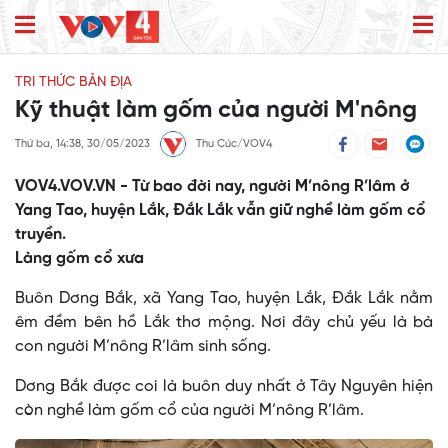
TRI THỨC BẢN ĐỊA
Kỹ thuật làm gốm của người M'nông
Thứ ba, 14:38, 30/05/2023
Thu Cúc/VOV4
VOV4.VOV.VN - Từ bao đời nay, người M’nông R’lâm ở
Yang Tao, huyện Lắk, Đắk Lắk vẫn giữ nghề làm gốm cổ
truyền.
Làng gốm cổ xưa
Buôn Dơng Bắk, xã Yang Tao, huyện Lắk, Đắk Lắk nằm
êm đềm bên hồ Lắk thơ mộng. Nơi đây chủ yếu là bà
con người M’nông R’lâm sinh sống.
Dơng Bắk được coi là buôn duy nhất ở Tây Nguyên hiện
còn nghề làm gốm cổ của người M’nông R’lâm.