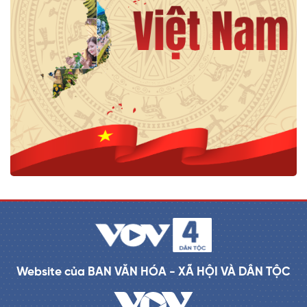
Website của BAN VĂN HÓA - XÃ HỘI VÀ DÂN TỘC