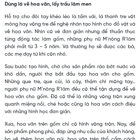
Dùng lá vẽ hoa văn, lấy trấu làm men
Hỗ trợ cho đôi tay khéo léo là tấm vải, là thanh tre vót
mỏng hay vòng tre để nghệ nhân tạo hình cho đồ vật và
vẽ hoa văn. Nhìn có vẻ đơn giản nhưng để thuần thục
từng động tác làm gốm, những phụ nữ M’nông R’lâm
phải mất từ 3 – 5 năm. Và thường họ sẽ được các bà,
các mẹ dạy từ khi còn nhỏ.
Sau bước tạo hình, chờ cho sản phẩm ráo bớt nước và
khô dần, người thợ bắt đầu tạo hoa văn cho gốm.
Những que tre, que củi, lá cây, thậm chí móng tay…
người phụ nữ M’nông R’lâm đều có thể tận dụng để vẽ
hoa văn cho gốm. Đó có thể là những vòng tròn xung
quanh miệng nồi, ché hoặc cũng là hoa văn cách điệu
với những hình học đơn giản.
Xưa, hoa văn trên gốm chỉ có hình vòng tròn. Nay, để
sản phẩm phong phú, đáp ứng nhu cầu của khách hàng,
họ vẽ thêm hoa văn núi, hoa văn trên thổ cẩm cách