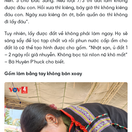
Nên. 5 chỗ Đắc Sang. Nếu loại 7/3 thì đất làm không
được đâu con. Hồi xưa thì kiêng, bây giờ thì không kiêng
đâu con. Ngày xưa kiêng ăn ớt, bẩn quần áo thì không
đi lấy đâu”.
Tuy nhiên, lấy được đất về không phải làm ngay. Họ sẽ
sàng sẩy để lọc tạp chất và rồi phun nước cấp ẩm cho
đất là có thể tạo hình được cho gốm. “Nhặt sạn, ủ đất 1
– 2 ngày rồi giã nhuyễn. Không bọc túi nilon nó khô mất”
– Bà Huyên P’huck cho biết.
Gốm làm bằng tay không bàn xoay