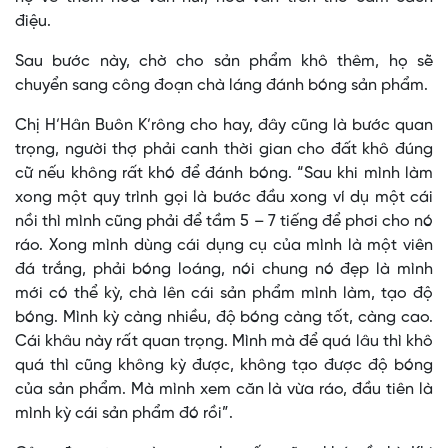
điệu.
Sau bước này, chờ cho sản phẩm khô thêm, họ sẽ
chuyển sang công đoạn chà láng đánh bóng sản phẩm.
Chị H’Hân Buôn K’rông cho hay, đây cũng là bước quan
trọng, người thợ phải canh thời gian cho đất khô đúng
cữ nếu không rất khó để đánh bóng. “Sau khi mình làm
xong một quy trình gọi là bước đầu xong ví dụ một cái
nồi thì mình cũng phải để tầm 5 – 7 tiếng để phơi cho nó
ráo. Xong mình dùng cái dụng cụ của mình là một viên
đá trắng, phải bóng loáng, nói chung nó đẹp là mình
mới có thể kỳ, chà lên cái sản phẩm mình làm, tạo độ
bóng. Mình kỳ càng nhiều, độ bóng càng tốt, càng cao.
Cái khâu này rất quan trọng. Mình mà để quá lâu thì khô
quá thì cũng không kỳ được, không tạo được độ bóng
của sản phẩm. Mà mình xem căn là vừa ráo, đầu tiên là
mình kỳ cái sản phẩm đó rồi”.