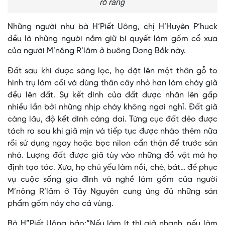
rõ ràng
Những người như bà H’Piết Uông, chị H’Huyên P’huck
đều là những người nắm giữ bí quyết làm gốm cổ xưa
của người M’nông R’lâm ở buông Dơng Bắk này.
Đất sau khi được sàng lọc, họ đặt lên một thân gỗ to
hình trụ làm cối và dùng thân cây nhỏ hơn làm chày giã
đều lên đất. Sự kết dính của đất được nhân lên gấp
nhiều lần bởi những nhịp chày không ngơi nghỉ. Đất giã
càng lâu, độ kết dính càng dai. Từng cục đất dẻo được
tách ra sau khi giã mịn và tiếp tục được nhào thêm nữa
rồi sử dụng ngay hoặc bọc nilon cẩn thận để trước sân
nhà. Lượng đất được giã tùy vào những đồ vật mà họ
định tạo tác. Xưa, họ chủ yếu làm nồi, ché, bát… để phục
vụ cuộc sống gia đình và nghề làm gốm của người
M’nông R’lâm ở Tây Nguyên cung ứng đủ những sản
phẩm gốm này cho cả vùng.
Bà H”Piết Uông bảo:“Nếu làm ít thì giã nhanh, nếu làm