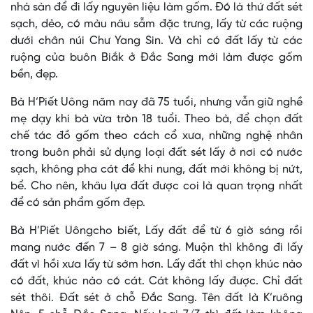
nhà sàn để đi lấy nguyên liệu làm gốm. Đó là thứ đất sét
sạch, dẻo, có màu nâu sẫm đặc trưng, lấy từ các ruộng
dưới chân núi Chư Yang Sin. Và chỉ có đất lấy từ các
ruộng của buôn Biắk ở Đắc Sang mới làm được gốm
bền, đẹp.
Bà H’Piết Uông năm nay đã 75 tuổi, nhưng vẫn giữ nghề
mẹ dạy khi bà vừa tròn 18 tuổi. Theo bà, để chọn đất
chế tác đồ gốm theo cách cổ xưa, những nghệ nhân
trong buôn phải sử dụng loại đất sét lấy ở nơi có nước
sạch, không pha cát để khi nung, đất mới không bị nứt,
bể. Cho nên, khâu lựa đất được coi là quan trọng nhất
để có sản phẩm gốm đẹp.
Bà H’Piết Uôngcho biết, Lấy đất để từ 6 giờ sáng rồi
mang nước đến 7 – 8 giờ sáng. Muộn thì không đi lấy
đất vì hồi xưa lấy từ sớm hơn. Lấy đất thì chọn khúc nào
có đất, khúc nào có cát. Cát không lấy được. Chỉ đất
sét thôi. Đất sét ở chỗ Đắc Sang. Tên đất là K’ruông