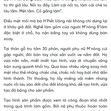
to thì giã lâu. Nồi to đấy. Làm cái nồi to, làm cái ché to
lâu lắm. Mệt lắm. Cố gắng làm”.
Điều mệt mỏi mà bà H’Piết Uông nói không chỉ dừng lại
ở khâu giã đất. Nghề làm gốm của người M’nông R’lâm
đặc biệt ở chỗ, họ nặn bằng tay và không dùng bàn
xoay.
Tại thân gỗ trụ tầm 30 phân, người phụ nữ M’nông cúi
gập người, đôi bàn tay chai sần vuốt ve nắm đất. Họ
vừa nắn nắn, miết miết tạo hình, vừa di chuyển vòng
tròn xung quanh khối trụ. Qua bao nhiêu vòng xoay mỏi
mệt như thế những chiếc ché, chiếc nồi hay bát nhỏ dần
hình thành. Thi thoảng, họ lấy miếng vải mềm nhúng
nước rồi lau vào đất cho đất không khô, dễ tạo hình, vừa
tạo độ bóng cho sản phẩm.
Tạo hình sản phẩm được xem là công đoạn khó nhất
trong quá trình làm gốm. Bởi nó phụ thuộc hoàn toàn