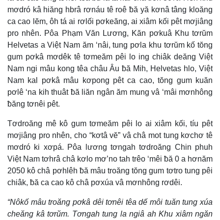
mơdró kâ hiăng hbrâ rơnáu tê roê ƀă yă kơnâ tâng kloăng
ca cao lĕm, ôh tá ai rơlối pơkeăng, ai xiâm kối pêt mơjiâng
pro nhên. Pôa Phạm Văn Lương, Kăn pơkuâ Khu tơrŭm
Helvetas a Việt Nam ăm ‘nâi, tung pơla khu tơrŭm kố tŏng
gum pơkâ mơdêk tê tơmeăm pêi lo ing chiâk deăng Việt
Nam ngi mâu kong têa châu Âu ƀă Mih, Helvetas hlo, Việt
Nam kal pơkâ mâu kơpong pêt ca cao, tŏng gum kuăn
pơlê ‘na kih thuât ƀă liăn ngân ăm mung vâ ‘mâi mơnhông
ƀăng tơnêi pêt.
Tơdroăng mê kô gum tơmeăm pêi lo ai xiâm kối, tíu pêt
mơjiâng pro nhên, cho “kơtâ vĕ” vâ châ mot tung kơchơ tê
mơdró ki xơpá. Pôa lương tơngah tơdroăng Chin phuh
Việt Nam tơhrâ châ kơlo mơ’no tah trêo ‘mêi ƀă 0 a hơnăm
2050 kô châ pơhlêh ƀă mâu troăng tŏng gum tơtro tung pêi
chiâk, ƀă ca cao kô châ pơxúa vâ mơnhông rơdêi.
“Nôkố mâu troăng pơkâ dêi tơnêi têa dế môi tuăn tung xúa
cheăng kâ tơrŭm. Tơngah tung la ngiâ ah Khu xiâm ngăn