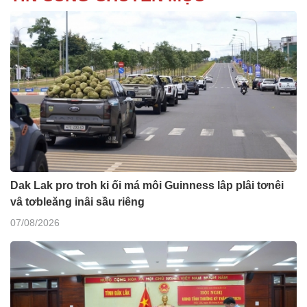
Dak Lak pro troh ki ối má môi Guinness lâp plâi tơnêi
vâ tơbleăng inâi sầu riêng
07/08/2026