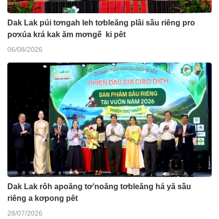
Dak Lak púi tơngah leh tơbleăng plâi sầu riêng pro
pơxúa krá kak ăm mơngế ki pêt
06/08/2026
Dak Lak rôh apoăng tơ’noăng tơbleăng há yă sầu
riêng a kơpong pêt
28/07/2026