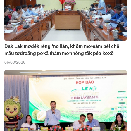
Dak Lak mơdêk rĕng ‘no liăn, khŏm mơ-eăm pêi châ
mâu tơdroăng pơkâ thăm mơnhông tâk péa kơxô̆
06/08/2026