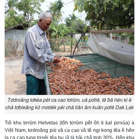
Tơdroăng tơkêa pêt ca cao tơrŭm, uâ pơliê, tê ƀă hên ki ê
châ tơbleăng kô mơdêk pêi châ liăn ăm kuăn pơlê Dak Lak
Tiô khu tơrŭm Helvetas (tôh tơrŭm pêt ôh ti kal pơxúa) a
Việt Nam, tơdroăng púi vâ ca cao vâ tê ngi kong têa ê hên
la ca cao tung tơnêi têa bu iâ tá hâi châ troh 30%. Hên khu