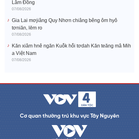
Lâm Đồng
07/08/2026
Gia Lai mơjiâng Quy Nhơn chiâng bêng ôm hyô
tơniăn, lĕm ro
07/08/2026
Kăn xiâm hnê ngăn Kuô̆k hô̆i tơdah Kăn teăng mâ Mih
a Việt Nam
07/08/2026
Cơ quan thường trú khu vực Tây Nguyên