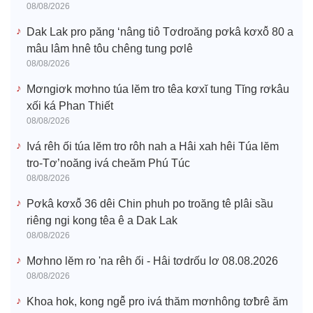
08/08/2026
Dak Lak pro păng ‘nâng tiô Tơdroăng pơkâ kơxô̆ 80 a
mâu lâm hnê tôu chêng tung pơlê
08/08/2026
Mơngiơk mơhno túa lĕm tro têa kơxĭ tung Tĭng rơkâu
xối ká Phan Thiết
08/08/2026
Ivá rêh ối túa lĕm tro rôh nah a Hâi xah hêi Túa lĕm
tro-Tơ’noăng ivá cheăm Phú Túc
08/08/2026
Pơkâ kơxô̆ 36 dêi Chin phuh po troăng tê plâi sầu
riêng ngi kong têa ê a Dak Lak
08/08/2026
Mơhno lĕm ro 'na rêh ối - Hâi tơdrốu lơ 08.08.2026
08/08/2026
Khoa hok, kong ngê̆ pro ivá thăm mơnhông tơƀrê ăm