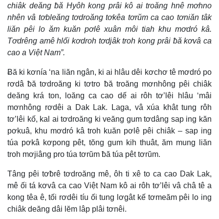
chiâk deăng ƀă Hyôh kong prâi kô ai troăng hnê mơhno
nhên vâ tơbleăng tơdroăng tơkêa tơrŭm ca cao tơniăn tâk
liăn pêi lo ăm kuăn pơlê xuân môi tiah khu mơdró kâ.
Tơdrêng amê hlối kơdroh tơdjâk troh kong prâi ƀă kơvâ ca
cao a Việt Nam”.
Ƀă ki kơnía ‘na liăn ngân, ki ai hlâu dêi kơchơ tê mơdró po
rơdâ ƀă tơdroăng ki tơtro ƀă troăng mơnhông pêi chiâk
deăng krá ton, loăng ca cao dế ai rôh tơ’lêi hlâu ‘mâi
mơnhông rơdêi a Dak Lak. Laga, vâ xúa khât tung rôh
tơ’lêi kố, kal ai tơdroăng ki veăng gum tơdâng sap ing kăn
pơkuâ, khu mơdró kâ troh kuăn pơlê pêi chiâk – sap ing
túa pơkâ kơpong pêt, tŏng gum kih thuât, ăm mung liăn
troh mơjiâng pro túa tơrŭm ƀă túa pêt tơrŭm.
Tâng pêi tơƀrê tơdroăng mê, ôh ti xê to ca cao Dak Lak,
mê ối tá kơvâ ca cao Việt Nam kô ai rôh tơ’lêi vâ châ tê a
kong têa ê, tối rơdêi tíu ối tung lơgât kế tơmeăm pêi lo ing
chiâk deăng dâi lĕm lâp plâi tơnêi.