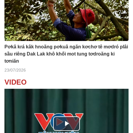
Pơkâ krá kâk hnoăng pơkuâ ngăn kơchơ tê mơdró plâi
sầu riêng Dak Lak khô khối mot tung tơdroăng ki
tơniăn
23/07/2026
VIDEO
P