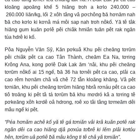
kloăng apoăng khế 5 hiăng troh a kơlo 240.000 –
260.000 liăn/kg, lối 2 xôh tâng vâ pơchông ƀă hơnăm nah
ƀă cho kơlo ki kơnâ má môi sap nah troh nôkố. Yă tê tâk
hiăng gum kuăn pơlê pêi chiâk hmiân tuăn pêt rak ngăn
túa hdrê ki kố.
Pôa Nguyễn Văn Sỹ, Kăn pơkuâ Khu pêi cheăng tơrŭm
pêi chiâk pêt ca cao Tân Thành, cheăm Ea Na, tơring
Krông Ana, kong pơlê Dak Lak ăm ‘nâi, khu pêi cheăng
tơrŭm nôkố ai 15 ngế, ƀă 36 ha tơnêi pêt ca cao, plâi ca
cao rêm hơnăm châ vâ chê 72 tâ̆n kloăng khăng. Vâ pêt
tơniăn, khu pêi cheăng tơrŭm hiăng hbrâ rơnáu pêt ca cao
tiô troăng ki pêt tâ tá tơrŭm ƀă khu mơdró kâ a tơring tê
pơkeăng xôh kơdê oâ hdrong, roê xo tâi tâng tơmeăm dêi
mâu ngế ki pêt.
“Péa hơnăm achê kố yă tê gá tơniăn vâi krâ kuăn pơlê rak
ngăn dêi ca cao hiăng djâ pơxúa tơƀrê ki lĕm plâi kơtóu
hên, tơrŭm uâ pơliê ƀă mâu kŏng ti tê châ yă tơniăn”.