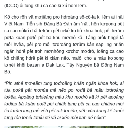
(ICCO) ối tung khu ca cao ki xú hŏm lĕm.
Kố cho rôh vâ mơjiâng pro hdroâng sô-cô-la ki lĕm ai inâi
Việt Nam. Tiê̆n sih Đặng Bá Đàn ăm ‘nâi, hên kơpong pêt
ca cao nôkố châ tơkŭm pêt rơkê tro tiô khoa hok, pêt tơrŭm
pơla kuăn pơlê pêt ƀă khu mơdró kâ. Tâng prôk hngế tâ
môi hvêa, pêi pro môi tơdroăng tơrŭm kân sap ing hriăn
ngăn hdrê pêt troh mơnhông kơchơ mơdró, loăng ca cao
kô chiâng hdrê pêt ki xiâm nếo, malối cho a mâu kơpong
tơnêi khêi bazan a Dak Lak, Tây Nguyên ƀă Đông Nam
Bộ.
“Pin athế mơ-eăm tung tơdroăng hriăn ngăn khoa hok, ai
túa pơkâ pêt mơnúa mê nếo po rơdâ ƀă mâu tơdroăng
tơkêa. Apoăng tơbleăng mâu khu mơdró kâ ki pêi apoăng
tơdjêp ƀă kuăn pơlê pêi chiâk tung pêt ca cao chiâng môi
tíu tơrŭm tung mê vêh pêt rak tơniăn, vêh xúa kong kế tơnêi
tung rôh tơnêi tơníu dế vâ ai xếo môi tiah dế nôkố”.