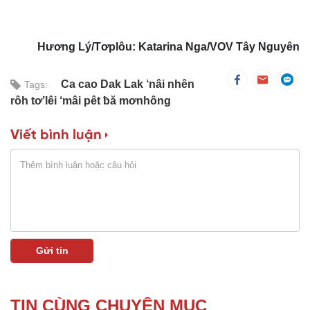
Hương Lý/Tơplôu: Katarina Nga/VOV Tây Nguyên
Ca cao Dak Lak ‘nâi nhên
Tags:
rôh tơ’lêi ‘mâi pêt ƀă mơnhông
Viết bình luận
TIN CÙNG CHUYÊN MỤC