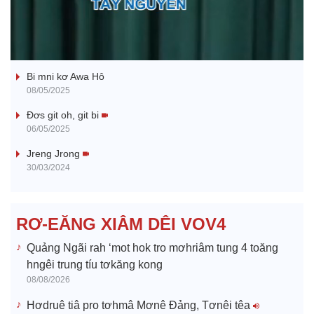
l
Ba ối dê̆ Dam Teang
a
Bi mni kơ Awa Hô
y
08/05/2025
V
Đơs git oh, git bi
06/05/2025
i
Jreng Jrong
30/03/2024
d
e
RƠ-EĂNG XIÂM DÊI VOV4
o
Quảng Ngãi rah ‘mot hok tro mơhriâm tung 4 toăng
hngêi trung tíu tơkăng kong
08/08/2026
Hơdruê tiâ pro tơhmâ Mơnê Đảng, Tơnêi têa