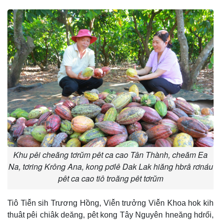
Khu pêi cheăng tơrŭm pêt ca cao Tân Thành, cheăm Ea
Na, tơring Krông Ana, kong pơlê Dak Lak hiăng hbrâ rơnáu
pêt ca cao tiô troăng pêt tơrŭm
Tiô Tiê̆n sih Trương Hồng, Viê̆n trưởng Viê̆n Khoa hok kih
thuât pêi chiâk deăng, pêt kong Tây Nguyên hneăng hdrối,