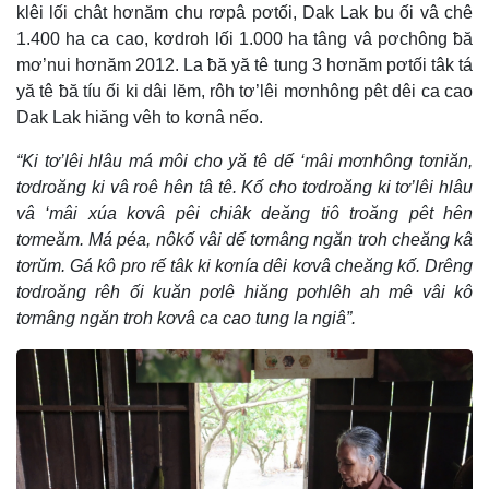
klêi lối chât hơnăm chu rơpâ pơtối, Dak Lak bu ối vâ chê
1.400 ha ca cao, kơdroh lối 1.000 ha tâng vâ pơchông ƀă
mơ’nui hơnăm 2012. La ƀă yă tê tung 3 hơnăm pơtối tâk tá
yă tê ƀă tíu ối ki dâi lĕm, rôh tơ’lêi mơnhông pêt dêi ca cao
Dak Lak hiăng vêh to kơnâ nếo.
“Ki tơ’lêi hlâu má môi cho yă tê dế ‘mâi mơnhông tơniăn,
tơdroăng ki vâ roê hên tâ tê. Kố cho tơdroăng ki tơ’lêi hlâu
vâ ‘mâi xúa kơvâ pêi chiâk deăng tiô troăng pêt hên
tơmeăm. Má péa, nôkố vâi dế tơmâng ngăn troh cheăng kâ
tơrŭm. Gá kô pro rế tâk ki kơnía dêi kơvâ cheăng kố. Drêng
tơdroăng rêh ối kuăn pơlê hiăng pơhlêh ah mê vâi kô
tơmâng ngăn troh kơvâ ca cao tung la ngiâ”.