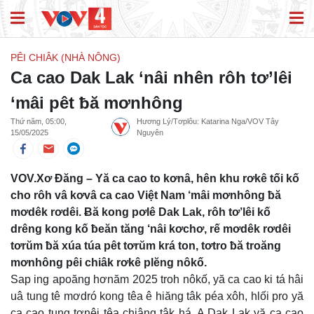
PÊI CHIÂK (NHÀ NÔNG)
Ca cao Dak Lak ‘nâi nhên rôh tơ’lêi
‘mâi pêt ƀă mơnhông
Thứ năm, 05:00,
Hương Lý/Tơplôu: Katarina Nga/VOV Tây
15/05/2025
Nguyên
VOV.Xơ Đăng – Yă ca cao to kơnâ, hên khu rơkê tối kố
cho rôh vâ kơvâ ca cao Việt Nam ‘mâi mơnhông ƀă
mơdêk rơdêi. Ƀă kong pơlê Dak Lak, rôh tơ’lêi kố
drêng kong kố ƀeăn tăng ‘nâi kơchơ, rế mơdêk rơdêi
tơrŭm ƀă xúa túa pêt tơrŭm krá ton, tơtro ƀă troăng
mơnhông pêi chiâk rơkê plĕng nôkố.
Sap ing apoăng hơnăm 2025 troh nôkố, yă ca cao ki tá hâi
uâ tung tê mơdró kong têa ê hiăng tâk péa xôh, hlối pro yă
ca cao tung tơnêi têa chiâng tâk há. A Dak Lak yă ca cao