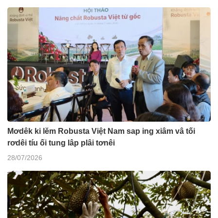
Mơdêk ki lĕm Robusta Việt Nam sap ing xiâm vâ tối
rơdêi tíu ối tung lâp plâi tơnêi
28/07/2026