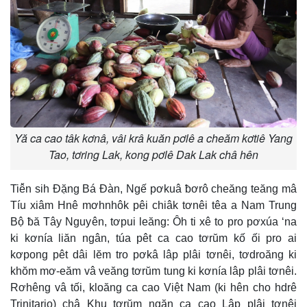
Yă ca cao tâk kơnâ, vâi krâ kuăn pơlê a cheăm kơtiê Yang
Tao, tơring Lak, kong pơlê Dak Lak châ hên
Tiê̆n sih Đặng Bá Đàn, Ngế pơkuâ ƀơrô cheăng teăng mâ
Tíu xiâm Hnê mơhnhôk pêi chiâk tơnêi têa a Nam Trung
Bộ ƀă Tây Nguyên, tơpui leăng: Ôh ti xê to pro pơxúa ‘na
ki kơnía liăn ngân, túa pêt ca cao tơrŭm kố ối pro ai
kơpong pêt dâi lĕm tro pơkâ lâp plâi tơnêi, tơdroăng ki
khŏm mơ-eăm vâ veăng tơrŭm tung ki kơnía lâp plâi tơnêi.
Rơhêng vâ tối, kloăng ca cao Việt Nam (ki hên cho hdrê
Trinitario) châ Khu tơrŭm ngăn ca cao Lâp plâi tơnêi