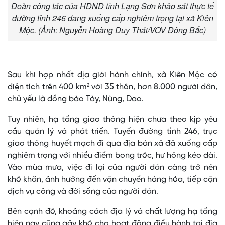
Đoàn công tác của HĐND tỉnh Lạng Sơn khảo sát thực tế
đường tỉnh 246 đang xuống cấp nghiêm trọng tại xã Kiên
Mộc. (Ảnh: Nguyễn Hoàng Duy Thái/VOV Đông Bắc)
Sau khi hợp nhất địa giới hành chính, xã Kiên Mộc có
diện tích trên 400 km² với 35 thôn, hơn 8.000 người dân,
chủ yếu là đồng bào Tày, Nùng, Dao.
Tuy nhiên, hạ tầng giao thông hiện chưa theo kịp yêu
cầu quản lý và phát triển. Tuyến đường tỉnh 246, trục
giao thông huyết mạch đi qua địa bàn xã đã xuống cấp
nghiêm trọng với nhiều điểm bong tróc, hư hỏng kéo dài.
Vào mùa mưa, việc đi lại của người dân càng trở nên
khó khăn, ảnh hưởng đến vận chuyển hàng hóa, tiếp cận
dịch vụ công và đời sống của người dân.
Bên cạnh đó, khoảng cách địa lý và chất lượng hạ tầng
hiện nay cũng gây khó cho hoạt động điều hành tại địa