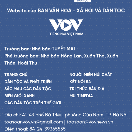
Website của BAN VĂN HÓA - XÃ HỘI VÀ DÂN TỘC
Trưởng ban: Nhà báo TUYẾT MAI
Phó trưởng ban: Nhà báo Hồng Lan, Xuân Thọ, Xuân
Thân, Hoài Thu
TRANG CHỦ
NGƯỜI MIỀN NÚI CHẤT
DÂN TỘC VÀ PHÁT TRIỂN
KẾT NỐI 54
SẮC MÀU CÁC DÂN TỘC
TRI THỨC BẢN ĐỊA
BIÊN GIỚI XANH
MULTIMEDIA
CÁC DÂN TỘC TRÊN THẾ GIỚI
Địa chỉ: 41-43 phố Bà Triệu, phường Cửa Nam, TP. Hà Nội
toasoanvov.vn@gmail.com | toasoan@vovnews.vn
Điện thoại: 84-24-39365555