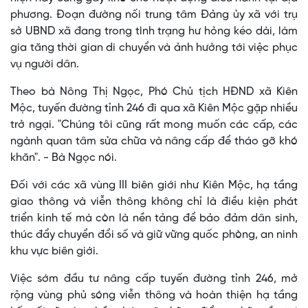
phương. Đoạn đường nối trung tâm Đảng ủy xã với trụ
sở UBND xã đang trong tình trạng hư hỏng kéo dài, làm
gia tăng thời gian di chuyển và ảnh hưởng tới việc phục
vụ người dân.
Theo bà Nông Thị Ngọc, Phó Chủ tịch HĐND xã Kiên
Mộc, tuyến đường tỉnh 246 đi qua xã Kiên Mộc gặp nhiều
trở ngại. "Chúng tôi cũng rất mong muốn các cấp, các
ngành quan tâm sửa chữa và nâng cấp để tháo gỡ khó
khăn". - Bà Ngọc nói.
Đối với các xã vùng III biên giới như Kiên Mộc, hạ tầng
giao thông và viễn thông không chỉ là điều kiện phát
triển kinh tế mà còn là nền tảng để bảo đảm dân sinh,
thúc đẩy chuyển đổi số và giữ vững quốc phòng, an ninh
khu vực biên giới.
Việc sớm đầu tư nâng cấp tuyến đường tỉnh 246, mở
rộng vùng phủ sóng viễn thông và hoàn thiện hạ tầng