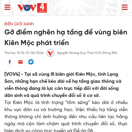
BIÊN GIỚI XANH
Gỡ điểm nghẽn hạ tầng để vùng biên
Kiên Mộc phát triển
Thứ hai, 10:13, 01/06/2026
Nguyễn Hoàng Duy Thái/VOV Đông Bắc
[VOV4] - Tại xã vùng III biên giới Kiên Mộc, tỉnh Lạng
Sơn, những hạn chế kéo dài về hạ tầng giao thông và
viễn thông đang là lực cản trực tiếp đối với đời sống
dân sinh và quá trình chuyển đổi số ở cơ sở.
Tại Kiên Mộc là tình trạng “lõm sóng” kéo dài ở nhiều
khu vực dân cư và trường học. Việc thiếu hạ tầng viễn
thông không chỉ ảnh hưởng đến nhu cầu liên lạc hằng
ngày mà còn làm chậm quá trình chuyển đổi số, thực
hiện dịch vụ công trực tuyến và Đề án 06.