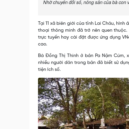
Nhờ chuyển đổi số, nông sản của bà con 
Tại 11 xã biên giới của tỉnh Lai Châu, hìn
thoại thông minh đã trở nên quen thuộc.
trực tuyến hay cài đặt được ứng dụng VNe
cao.
Bà Đồng Thị Thinh ở bản Pa Nậm Cúm, x
nhiều người dân trong bản đã biết sử dụn
tiện ích số.