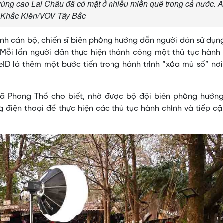
vùng cao Lai Châu đã có mặt ở nhiều miền quê trong cả nước. Ả
Khắc Kiên/VOV Tây Bắc
h ảnh cán bộ, chiến sĩ biên phòng hướng dẫn người dân sử dụn
 Mỗi lần người dân thực hiện thành công một thủ tục hành
ID là thêm một bước tiến trong hành trình “xóa mù số” nơ
ã Phong Thổ cho biết, nhờ được bộ đội biên phòng hướng
g điện thoại để thực hiện các thủ tục hành chính và tiếp c