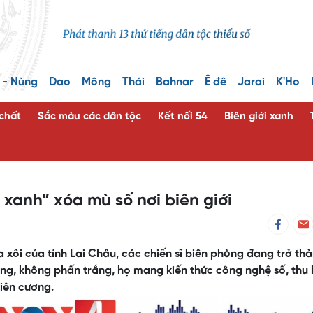
 - Nùng
Dao
Mông
Thái
Bahnar
Ê đê
Jarai
K'Ho
 chất
Sắc màu các dân tộc
Kết nối 54
Biên giới xanh
xanh” xóa mù số nơi biên giới
 xôi của tỉnh Lai Châu, các chiến sĩ biên phòng đang trở th
ảng, không phấn trắng, họ mang kiến thức công nghệ số, thu
iên cương.