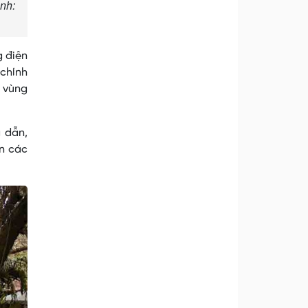
nh:
g điện
 chính
i vùng
 dẫn,
ận các