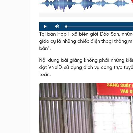
Loaded
:
Progress
:
Play
Mute
0%
0%
Tại bản Hợp I, xã biên giới Dào San, nhữ
giáo cụ là những chiếc điện thoại thông 
bản”.
Nội dung bài giảng không phải những kiế
đặt VNeID, sử dụng dịch vụ công trực tu
toàn.