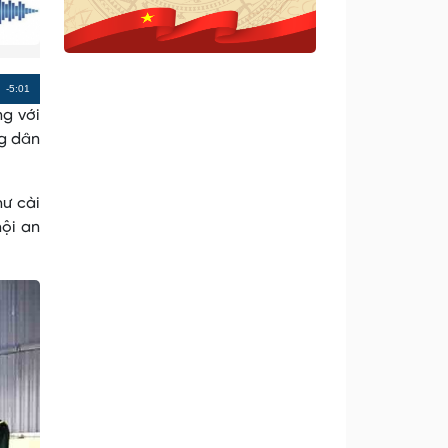
Remaining
-5:01
ng với
Time
ng dân
hư cài
hội an