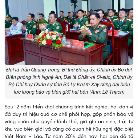
Đại tá Trần Quang Trung, Bí thư Đảng ủy, Chính ủy Bộ đội
Biên phòng tỉnh Nghệ An; Đại tá Chăn-ni Si-súc, Chính ủy
Bộ Chỉ huy Quân sự tỉnh Bô Ly Khăm Xay cùng đại biểu
lực lượng bảo vệ biên giới hai bên (Ảnh: Lê Thạch)
Sau 12 năm triển khai chương trình kết nghĩa, hai đơn vị
đã duy trì hiệu quả cơ chế phối hợp, góp phần bảo vệ
vững chắc chủ quyền lãnh thổ, giữ gìn an ninh, trật tự
khu vực biên giới và củng cố quan hệ hữu nghị đặc biệt
Việt Nam - Lào. Từ năm 2014 đến nay, hai bên đã tổ