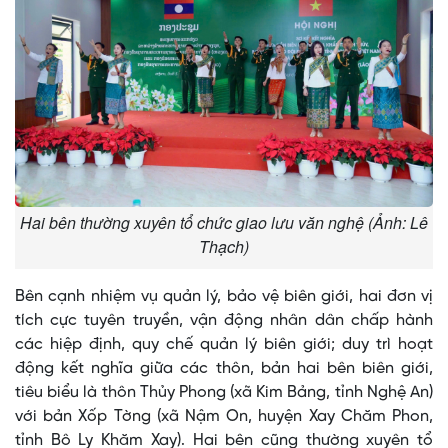
Hai bên thường xuyên tổ chức giao lưu văn nghệ (Ảnh: Lê
Thạch)
Bên cạnh nhiệm vụ quản lý, bảo vệ biên giới, hai đơn vị
tích cực tuyên truyền, vận động nhân dân chấp hành
các hiệp định, quy chế quản lý biên giới; duy trì hoạt
động kết nghĩa giữa các thôn, bản hai bên biên giới,
tiêu biểu là thôn Thủy Phong (xã Kim Bảng, tỉnh Nghệ An)
với bản Xốp Tờng (xã Nậm On, huyện Xay Chăm Phon,
tỉnh Bô Ly Khăm Xay). Hai bên cũng thường xuyên tổ