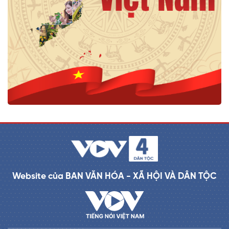
Website của BAN VĂN HÓA - XÃ HỘI VÀ DÂN TỘC