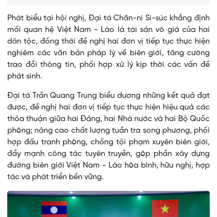
Phát biểu tại hội nghị, Đại tá Chăn-ni Si-súc khẳng định
mối quan hệ Việt Nam - Lào là tài sản vô giá của hai
dân tộc, đồng thời đề nghị hai đơn vị tiếp tục thực hiện
nghiêm các văn bản pháp lý về biên giới, tăng cường
trao đổi thông tin, phối hợp xử lý kịp thời các vấn đề
phát sinh.
Đại tá Trần Quang Trung biểu dương những kết quả đạt
được, đề nghị hai đơn vị tiếp tục thực hiện hiệu quả các
thỏa thuận giữa hai Đảng, hai Nhà nước và hai Bộ Quốc
phòng; nâng cao chất lượng tuần tra song phương, phối
hợp đấu tranh phòng, chống tội phạm xuyên biên giới,
đẩy mạnh công tác tuyên truyền, góp phần xây dựng
đường biên giới Việt Nam - Lào hòa bình, hữu nghị, hợp
tác và phát triển bền vững.