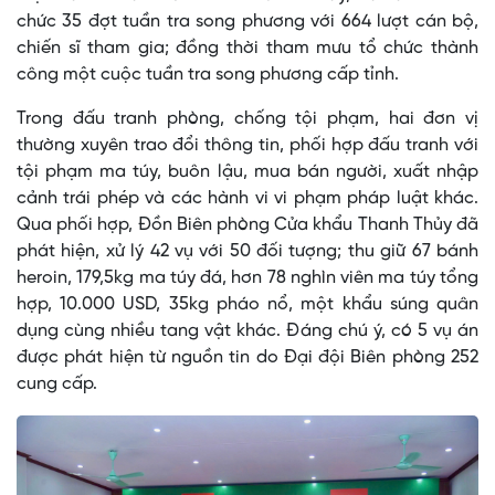
chức 35 đợt tuần tra song phương với 664 lượt cán bộ,
chiến sĩ tham gia; đồng thời tham mưu tổ chức thành
công một cuộc tuần tra song phương cấp tỉnh.
Trong đấu tranh phòng, chống tội phạm, hai đơn vị
thường xuyên trao đổi thông tin, phối hợp đấu tranh với
tội phạm ma túy, buôn lậu, mua bán người, xuất nhập
cảnh trái phép và các hành vi vi phạm pháp luật khác.
Qua phối hợp, Đồn Biên phòng Cửa khẩu Thanh Thủy đã
phát hiện, xử lý 42 vụ với 50 đối tượng; thu giữ 67 bánh
heroin, 179,5kg ma túy đá, hơn 78 nghìn viên ma túy tổng
hợp, 10.000 USD, 35kg pháo nổ, một khẩu súng quân
dụng cùng nhiều tang vật khác. Đáng chú ý, có 5 vụ án
được phát hiện từ nguồn tin do Đại đội Biên phòng 252
cung cấp.