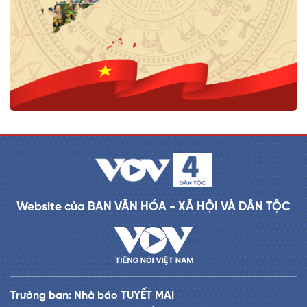
Website của BAN VĂN HÓA - XÃ HỘI VÀ DÂN TỘC
Trưởng ban: Nhà báo TUYẾT MAI