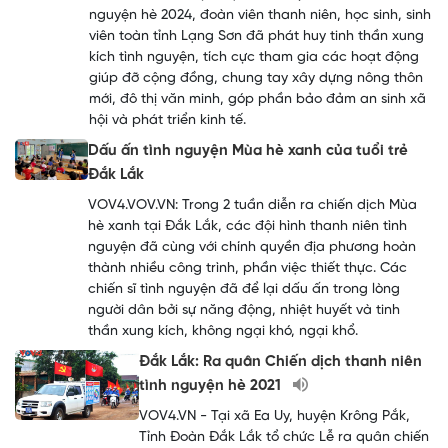
nguyện hè 2024, đoàn viên thanh niên, học sinh, sinh
viên toàn tỉnh Lạng Sơn đã phát huy tinh thần xung
kích tình nguyện, tích cực tham gia các hoạt động
giúp đỡ cộng đồng, chung tay xây dựng nông thôn
mới, đô thị văn minh, góp phần bảo đảm an sinh xã
hội và phát triển kinh tế.
Dấu ấn tình nguyện Mùa hè xanh của tuổi trẻ
Đắk Lắk
VOV4.VOV.VN: Trong 2 tuần diễn ra chiến dịch Mùa
hè xanh tại Đắk Lắk, các đội hình thanh niên tình
nguyện đã cùng với chính quyền địa phương hoàn
thành nhiều công trình, phần việc thiết thực. Các
chiến sĩ tình nguyện đã để lại dấu ấn trong lòng
người dân bởi sự năng động, nhiệt huyết và tinh
thần xung kích, không ngại khó, ngại khổ.
Đắk Lắk: Ra quân Chiến dịch thanh niên
tình nguyện hè 2021
VOV4.VN - Tại xã Ea Uy, huyện Krông Pắk,
Tỉnh Đoàn Đắk Lắk tổ chức Lễ ra quân chiến