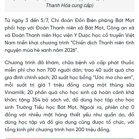
Thanh Hóa cung cấp)
Từ ngày 3 đến 5/7, Chi đoàn Đồn Biên phòng Bát Mọt
phối hợp với Đoàn Thanh niên xã Bát Mọt, Công an xã
và Đoàn Thanh niên Học viện Y Dược học cổ truyền Việt
Nam triển khai chương trình “Chiến dịch Thanh niên tình
nguyện mùa hè xanh năm 2026”.
Chương trình đã khám, chữa bệnh và cấp phát thuốc
miễn phí cho hơn 700 người dân; trao 40 suất quà cho
gia đình chính sách; 20 suất học bổng “Ước mơ cho em”,
mỗi suất trị giá 1 triệu đồng cùng một thùng sữa
Vinamilk; 20 phần quà cho học sinh có hoàn cảnh khó
khăn; tặng 354 bộ sách vở, đồ dùng học tập cho học
sinh Trường Tiểu học Bát Mọt. Ngoài ra, phiên chợ 0
đồng với nhiều mặt hàng thiết yếu như quần áo, đồ
dùng học tập và đồ gia dụng cũng được tổ chức, với
tổng kinh phí chương trình hơn 200 triệu đồng.