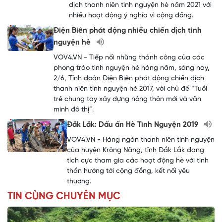
dịch thanh niên tình nguyện hè năm 2021 với
nhiều hoạt động ý nghĩa vì cộng đồng.
Điện Biên phát động nhiều chiến dịch tình
nguyện hè
VOV4.VN - Tiếp nối những thành công của các
phong trào tình nguyện hè hàng năm, sáng nay,
2/6, Tỉnh đoàn Điện Biên phát động chiến dịch
thanh niên tình nguyện hè 2017, với chủ đề “Tuổi
trẻ chung tay xây dựng nông thôn mới và văn
minh đô thị”.
Đăk Lăk: Dấu ấn Hè Tình Nguyện 2019
VOV4.VN - Hàng ngàn thanh niên tình nguyện
của huyện Krông Năng, tỉnh Đắk Lắk đang
tích cực tham gia các hoạt động hè với tinh
thần hướng tới cộng đồng, kết nối yêu
thương.
TIN CÙNG CHUYÊN MỤC