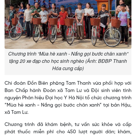
Chương trình “Mùa hè xanh - Nắng gọi bước chân xanh”
tặng 20 xe đạp cho học sinh nghèo (Ảnh: BĐBP Thanh
Hóa cung cấp)
Chi đoàn Đồn Biên phòng Tam Thanh vừa phối hợp với
Ban Chấp hành Đoàn xã Tam Lư và Đội sinh viên tình
nguyện Phân hiệu Đại học Y Hà Nội tổ chức chương trình
“Mùa hè xanh - Nắng gọi bước chân xanh” tại bản Hậu,
xã Tam Lư.
Chương trình đã khám bệnh, tư vấn sức khỏe và cấp
phát thuốc miễn phí cho 450 lượt người dân; khám,