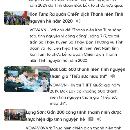
năm 2024 do Tỉnh đoàn Đắk Lắk tổ chức vừa qua.
Kon Tum: Ra quân Chiến dịch Thanh niên Tình
nguyện hè năm 2020
VOV4.VN - Với chủ đề “Thanh niên Kon Tum sáng
tạo, tình nguyện vì cộng đồng”, sáng 7/7, tại thị
trấn Sa Thầy, huyện Sa Thầy, Ban Thường vụ Tỉnh
đoàn và Hội Liên hiệp Thanh niên Việt Nam tỉnh
Kon Tum tổ chức Lễ ra quân Chiến dịch Thanh
niên Tình nguyện hè năm 2020.
Đăk Lăk: 600 thanh niên tình nguyện
tham gia “Tiếp sức mùa thi”
VOV4.VN - Kỳ thi THPT Quốc gia năm
2019, Đăk Lăk có khoảng 600 thanh
niên tình nguyện tham gia “Tiếp sức
mùa thi”.
Lạng Sơn: Gần 200 công trình thanh niên được
thực hiện dịp tình nguyện hè
VOV4.VOV.VN: Thực hiện chiến dịch thanh niên tình