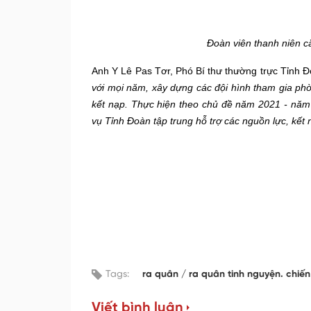
Đoàn viên thanh niên c
Anh Y Lê Pas Tơr, Phó Bí thư thường trực Tỉnh Đ
với mọi năm, xây dựng các đội hình tham gia ph
kết nạp.
T
hực hiện theo chủ đề năm 2021
-
nă
vụ Tỉnh Đoàn tập trung hỗ trợ các nguồn lực, kết 
Tags:
ra quân
ra quân tinh nguyện. chiến
Viết bình luận