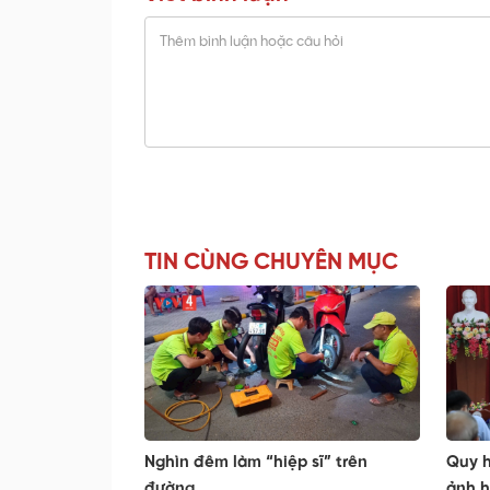
TIN CÙNG CHUYÊN MỤC
Nghìn đêm làm “hiệp sĩ” trên
Quy h
đường
ảnh h