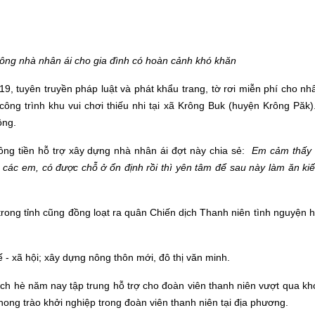
ông nhà nhân ái cho gia đình có hoàn cảnh khó khăn
9, tuyên truyền pháp luật và phát khẩu trang, tờ rơi miễn phí cho nh
ông trình khu vui chơi thiếu nhi tại xã Krông Buk (huyện Krông Păk)
ồng.
ồng tiền hỗ trợ xây dựng nhà nhân ái đợt này chia sẻ
:
Em cảm thấy r
các em, có được chỗ ở ổn định rồi thì yên tâm để sau này làm ăn kiế
trong tỉnh
cũng
đồng loạt ra quân Chiến dịch Thanh niên tình nguyện 
ế - xã hội; xây dựng nông thôn mới, đô thị văn minh.
dịch hè năm nay tập trung hỗ trợ cho đoàn viên thanh niên vượt qua k
hong trào khởi nghiệp trong đoàn viên thanh niên tại địa phương.