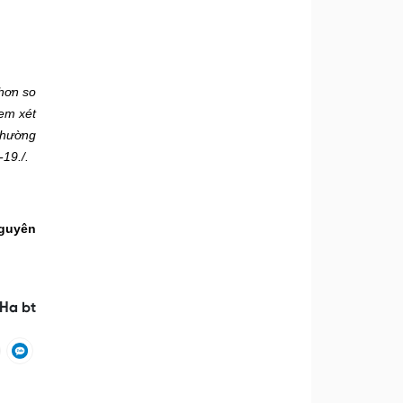
hơn so
em xét
thường
-19.
/.
guyên
Ha bt