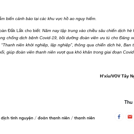
ắm biển cảnh báo tại các khu vực hồ ao nguy hiểm.
oàn Đắk Lắk cho biết
:
Năm nay tập trung vào chiều sâu chiến dịch hè 
òng chống dịch bệnh Covid-19, bồi dưỡng đoàn viên ưu tú cho Đảng x
m
“
Thanh niên khởi nghiệp, lập nghiệp
”,
thông qua chiến dịch hè
,
Ban 
nối
,
giúp đoàn viên thanh niên vượt qua khó khăn trong giai đoạn Covid
H’xíu/VOV
Tây N
Thu 
 dịch tình nguyện
đoàn thanh niên
thanh niên