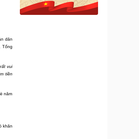
ân dân
. Tổng
ất vui
m tiền
hè năm
hó khăn