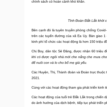
chính sách có hoàn cảnh khó khăn
.
Tỉnh Đoàn Đắk Lắk khởi c
Bên cạnh đó là
tuyên truyền phòng chống Covid-1
trên các tuyến đường của xã Ea Uy. Bàn giao 1 c
kinh phí tổ chức các hoạt động là hơn 150 triệu đ
Chị Boy, dân tộc Sê Đăng, được nhận 60 triệu đ
khi có được ngôi nhà mới che nắng che mưa cho 
để nuôi con và lo cho bố mẹ già yếu.
Các Huyện, Thị, Thành đoàn và Đoàn trực thuộc 
2021.
C
ùng với các hoạt động tham gia phát triển kinh t
C
ác hoạt động của tuổi trẻ Đắk Lắk trong chiến 
do ảnh hưởng của dịch bệnh, tiếp tục phát triển p