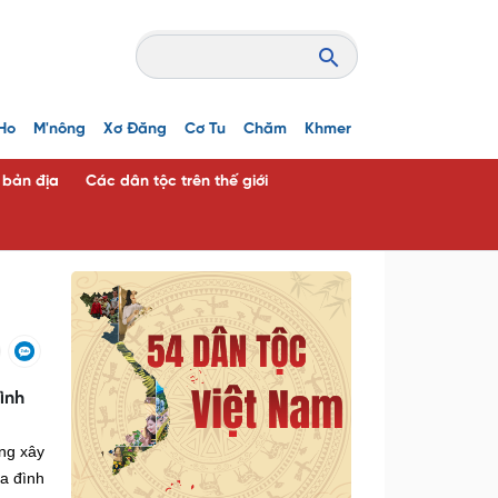
Ho
M'nông
Xơ Đăng
Cơ Tu
Chăm
Khmer
c bản địa
Các dân tộc trên thế giới
ình
ng xây
a đình