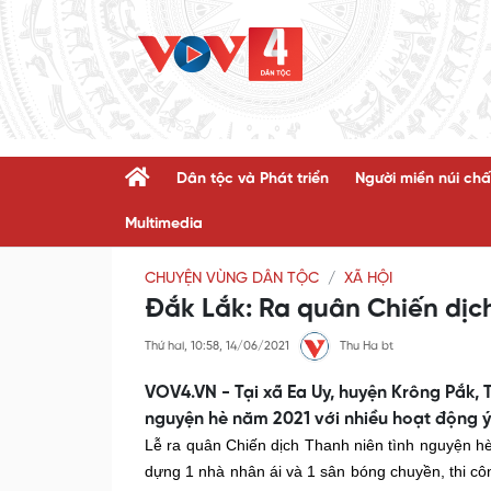
Dân tộc và Phát triển
Người miền núi chấ
Multimedia
CHUYỆN VÙNG DÂN TỘC
XÃ HỘI
Đắk Lắk: Ra quân Chiến dịch
Thứ hai, 10:58, 14/06/2021
Thu Ha bt
VOV4.VN - Tại xã Ea Uy, huyện Krông Pắk, 
nguyện hè năm 2021 với nhiều hoạt động ý
Lễ ra quân Chiến dịch Thanh niên tình nguyện h
dựng 1 nhà nhân ái và 1 sân bóng chuyền, thi c