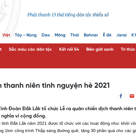
Việt
Tày - Nùng
Dao
Mông
Thái
Bahnar
Ê đê
Jarai
K'
t
Sắc màu các dân tộc
Kết nối 54
Biên giới xanh
Tri thứ
 thanh niên tình nguyện hè 2021
Tỉnh Đoàn Đắk Lắk tổ chức Lễ ra quân chiến dịch thanh niên t
 nghĩa vì cộng đồng.
è tỉnh Đắk Lắk năm 2021 được tổ chức với các hoạt động như: khởi cô
ông 1km công trình Thắp sáng đường quê; tặng 30 phần quà cho các gi