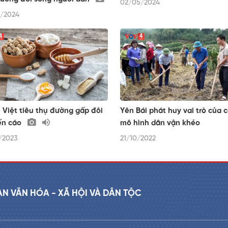
02/05/2024
/2024
 Việt tiêu thụ đường gấp đôi
Yên Bái phát huy vai trò của 
ến cáo
mô hình dân vận khéo
/2023
21/10/2022
AN VĂN HÓA - XÃ HỘI VÀ DÂN TỘC