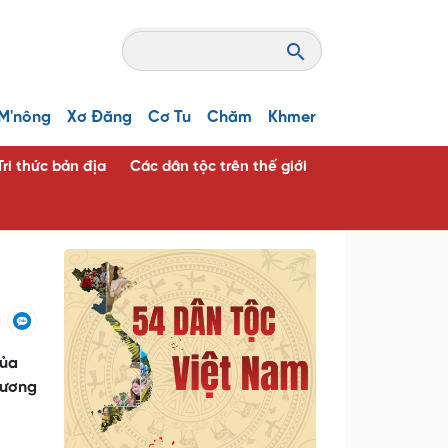
M'nông
Xơ Đăng
Cơ Tu
Chăm
Khmer
Tri thức bản địa
Các dân tộc trên thế giới
của
hương