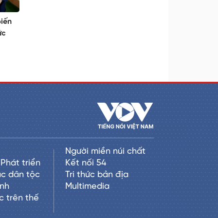
biến
ức
Người miền núi chất
Phát triển
Kết nối 54
c dân tộc
Tri thức bản địa
anh
Multimedia
c trên thế