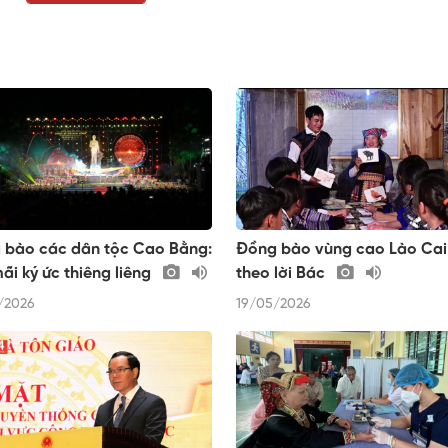
 bào các dân tộc Cao Bằng:
Đồng bào vùng cao Lào Cai
ãi ký ức thiêng liêng
theo lời Bác
/2026
19/05/2026