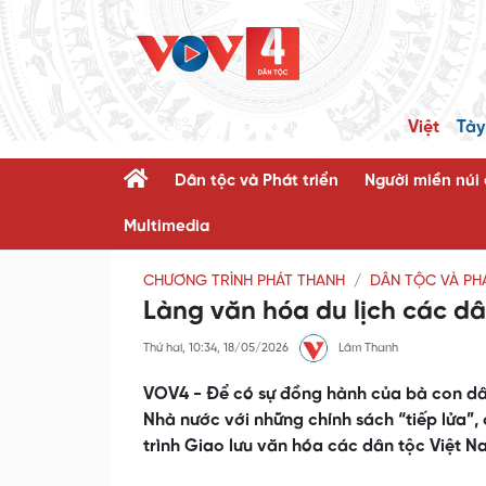
Việt
Tày
Dân tộc và Phát triển
Người miền núi
Multimedia
CHƯƠNG TRÌNH PHÁT THANH
DÂN TỘC VÀ PHÁ
Làng văn hóa du lịch các dâ
Thứ hai, 10:34, 18/05/2026
Lâm Thanh
VOV4 - Để có sự đồng hành của bà con dân
Nhà nước với những chính sách “tiếp lửa”
trình Giao lưu văn hóa các dân tộc Việt 