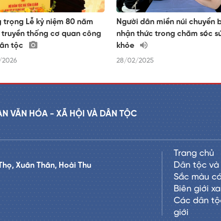
 trọng Lễ kỷ niệm 80 năm
Người dân miền núi chuyển 
 truyền thống cơ quan công
nhận thức trong chăm sóc s
dân tộc
khỏe
/2026
28/02/2025
AN VĂN HÓA - XÃ HỘI VÀ DÂN TỘC
Trang chủ
Dân tộc và 
Thọ, Xuân Thân, Hoài Thu
Sắc màu cá
Biên giới x
Các dân tộ
giới