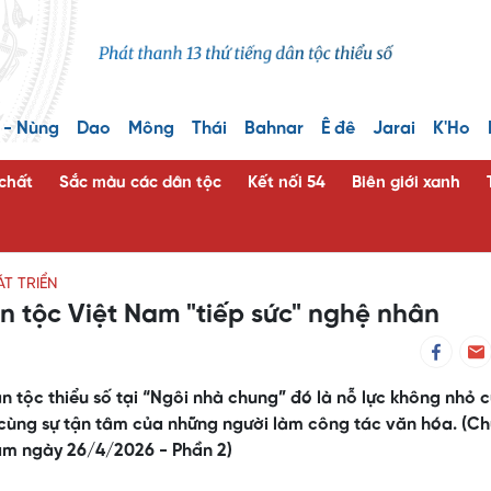
 - Nùng
Dao
Mông
Thái
Bahnar
Ê đê
Jarai
K'Ho
 chất
Sắc màu các dân tộc
Kết nối 54
Biên giới xanh
T TRIỂN
n tộc Việt Nam "tiếp sức" nghệ nhân
 tộc thiểu số tại “Ngôi nhà chung” đó là nỗ lực không nhỏ 
, cùng sự tận tâm của những người làm công tác văn hóa. (C
Nam ngày 26/4/2026 - Phần 2)