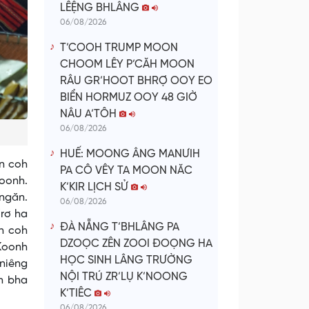
LÊỆNG BHLÂNG
06/08/2026
T’COOH TRUMP MOON
CHOOM LÊY P’CĂH MOON
RÂU GR’HOOT BHRỢ OOY EO
BIỂN HORMUZ OOY 48 GIỜ
NÂU A’TÔH
06/08/2026
HUẾ: MOONG ÂNG MANƯIH
n coh
PA CÔ VÊY TA MOON NĂC
Koonh.
K’KIR LỊCH SỬ
ngăn.
06/08/2026
’rơ ha
ĐÀ NẴNG T’BHLÂNG PA
h coh
DZOỌC ZÊN ZOOI ĐOỌNG HA
Koonh
HỌC SINH LÂNG TRƯỜNG
’niêng
NỘI TRÚ ZR’LỤ K’NOONG
h bha
K’TIÊC
06/08/2026