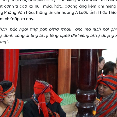
ông bhui har, doó jeh ca ay. Đhr’niêng Aza Koonh năc đhị 
t cơnh tr’coó xa nul, múa, hát… đơơng âng liêm đhr’niêng
g Phòng Văn hóa, thông tin chr’hoong A Lưới, tỉnh Thừa Thi
êm chr’năp xa nay.
han, bâc ngai ting pâh bh’rợ n’nâu ănc ma nưih năl ghi
ơợ đanh công âi ting bhrợ têng apêê đhr’niêng bh’rợ đoọng
ong”.