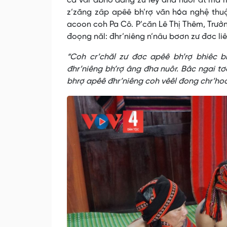
ca văr abhô dang zư lêy đha nuôr ăt ma m
z’zăng zâp apêê bh’rợ văn hóa nghệ thuậ
acoon coh Pa Cô. P’căn Lê Thị Thêm, Trưởn
đoọng năl: đhr’niêng n’nâu bơơn zư đơc li
“Coh cr’chăl zư đơc apêê bh’rợ bhiêc b
đhr’niêng bh’rợ âng đha nuôr. Bâc ngai t
bhrợ apêê đhr’niêng coh vêêl đong chr’ho