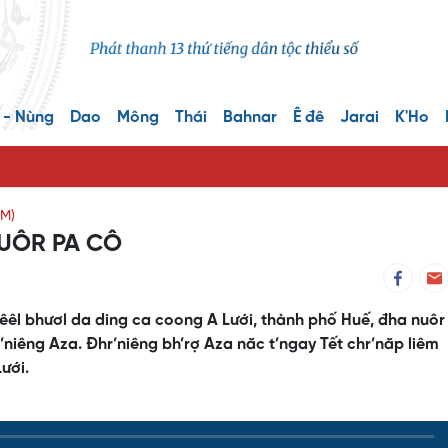
 - Nùng
Dao
Mông
Thái
Bahnar
Ê đê
Jarai
K'Ho
M)
UÔR PA CÔ
vêêl bhươl da ding ca coong A Lưới, thành phố Huế, đha nuô
’niêng Aza. Đhr’niêng bh’rợ Aza năc t’ngay Tết chr’năp liêm
ưới.