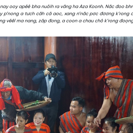
xa nay ooy apêê bha nuôih ra văng ha Aza Koonh. Năc đoo bh
 p’nong a tưch căh câ aoc, xang n’năc pơc đơơng k’rong đ
g vêêl ma nang, zâp đong, a coon a chau chô k’rong đoọng