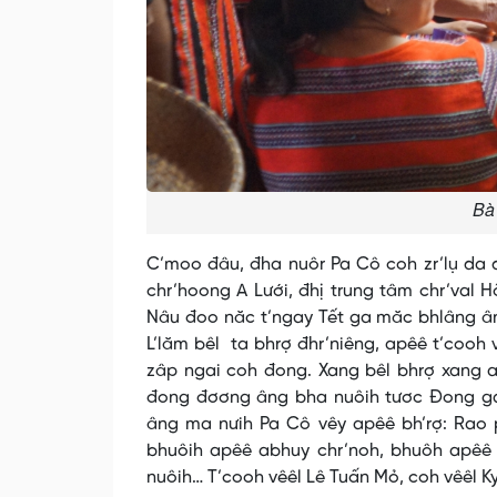
Bà
C’moo đâu, đha nuôr Pa Cô coh zr’lụ da 
chr’hoong A Lưới, đhị trung tâm chr’val 
Nâu đoo năc t’ngay Tết ga măc bhlâng ân
L’lăm bêl ta bhrợ đhr’niêng, apêê t’cooh
zâp ngai coh đong. Xang bêl bhrợ xang a
đong đơơng âng bha nuôih tươc Đong ga
âng ma nưih Pa Cô vêy apêê bh’rợ: Rao pư
bhuôih apêê abhuy chr’noh, bhuôh apêê 
nuôih… T’cooh vêêl Lê Tuấn Mỏ, coh vêêl K