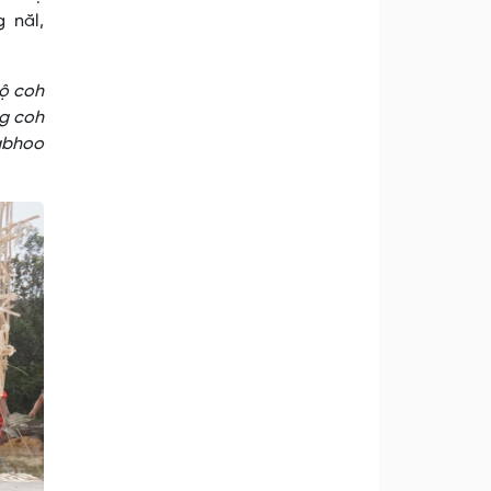
 năl,
gộ coh
g coh
 abhoo