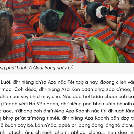
àng phát bánh A Quát trong ngày Lễ
ưới, đhr’niêng bh’rợ Aza năc Tết tơợ a hay, đơơng c’leh v
c’moo. Coh đêêc, đhr’niêng Aza Kăn bơơn bhrợ zâp c’moo; 
đha nuôr vêy bhrợ muy chu. Năc đoo bêl bơơn choor căh câ
g t’cooh vêêl Hồ Văn Hạnh, đhr’niêng pơc bha nuôih bhuôih
aoc, n’đhang coh đhr’niêng Aza Koonh năc t’rí đh’rưah lâ
bhrợ pr’ăt tr’mông t’mêê, đhr’niêng Aza Koonh căh dzợ tă
ổ buôn pay bé. Lâh n’năc, apêê pr’loọng đong lâng tô c’bh
h: atưch, ãiu, ch’nêêh aham, abhoo, clang,… nâu đoo n