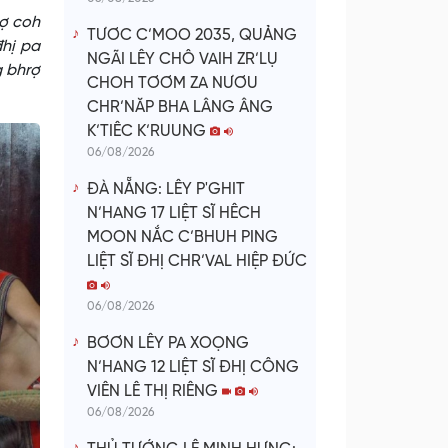
rợ coh
TƯƠC C’MOO 2035, QUẢNG
hị pa
NGÃI LÊY CHÔ VAIH ZR’LỤ
 bhrợ
CHOH TƠƠM ZA NƯƠU
CHR’NĂP BHA LÂNG ÂNG
K’TIÊC K’RUUNG
06/08/2026
ĐÀ NẴNG: LÊY P'GHIT
N’HANG 17 LIỆT SĨ HÊCH
MOON NẮC C’BHUH PING
LIỆT SĨ ĐHỊ CHR’VAL HIỆP ĐỨC
06/08/2026
BƠƠN LÊY PA XOỌNG
N’HANG 12 LIỆT SĨ ĐHỊ CÔNG
VIÊN LÊ THỊ RIÊNG
06/08/2026