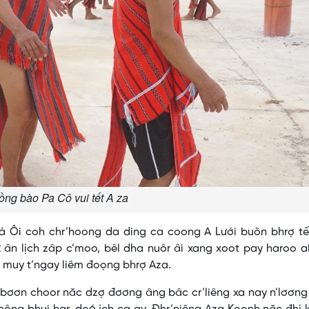
ồng bào Pa Cô vui tết A za
 Ôi coh chr’hoong da ding ca coong A Lưới buôn bhrợ tế
 ân lịch zâp c’moo, bêl dha nuôr âi xang xoot pay haroo 
y muy t’ngay liêm đoọng bhrợ Aza.
bơơn choor năc dzợ đơơng âng bâc cr’liêng xa nay n’lơơng