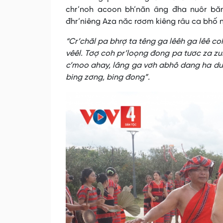
chr’noh acoon bh’năn âng đha nuôr bă
đhr’niêng Aza năc rơơm kiêng râu ca bhố n
“Cr’chăl pa bhrợ ta têng ga lêêh ga lêê c
vêêl. Tơợ coh pr’loọng đong pa tươc za 
c’moo ahay, lâng ga vơh abhô dang ha dưr
bing zơng, bing đong”.