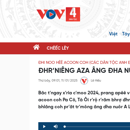
Việt
Tày
CHÊẾC LÊY
ĐHI NOO HÊÊ ACOON COH (CÁC DÂN TỘC ANH E
ĐHR’NIÊNG AZA ÂNG ĐHA N
Thứ bảy, 09:01, 11/01/2025
Lê Hiếu
Bâc t’ngay x’ría c’moo 2024, prang apêê 
acoon coh Pa Cô, Tà Ôi r’rộ r’răm bhrợ đhr
bhlâng coh pr’ăt tr’mông âng dha nuôr A L
Loaded
:
Progress
:
Play
Mute