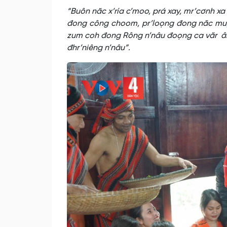
“Buôn năc x’ría c’moo, prá xay, mr’cơnh 
đong công choom, pr’loọng đong năc muy
zum coh đong Rông n’nâu đoọng ca văr ân
đhr’niêng n’nâu”.