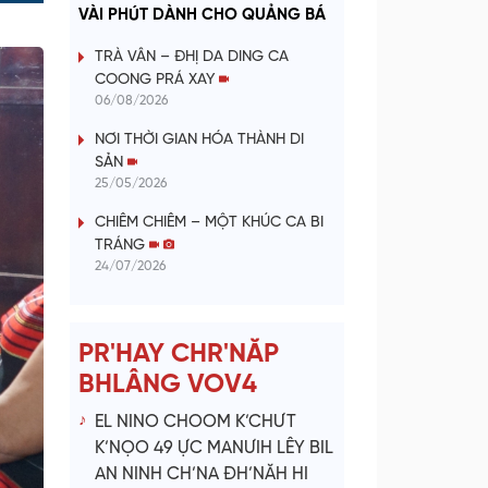
a
VÀI PHÚT DÀNH CHO QUẢNG BÁ
Time
y
TRÀ VÂN – ĐHỊ DA DING CA
COONG PRÁ XAY
V
06/08/2026
NƠI THỜI GIAN HÓA THÀNH DI
i
SẢN
25/05/2026
d
CHIÊM CHIÊM – MỘT KHÚC CA BI
e
TRÁNG
24/07/2026
o
PR'HAY CHR'NĂP
BHLÂNG VOV4
EL NINO CHOOM K’CHƯT
K’NỌO 49 ỰC MANƯIH LÊY BIL
AN NINH CH’NA ĐH’NĂH HI