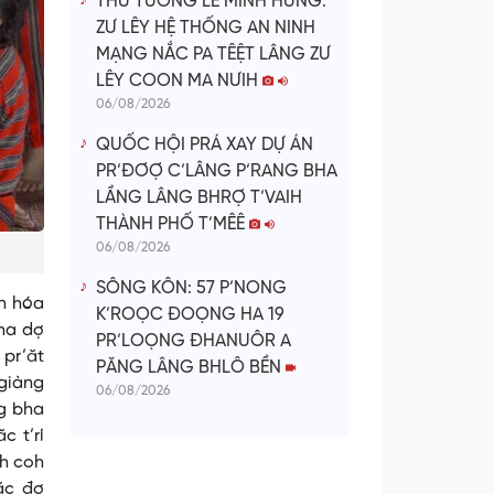
THỦ TƯỚNG LÊ MINH HƯNG:
ZƯ LÊY HỆ THỐNG AN NINH
MẠNG NẮC PA TÊỆT LÂNG ZƯ
LÊY COON MA NƯIH
06/08/2026
QUỐC HỘI PRÁ XAY DỰ ÁN
PR’ĐƠỢ C’LÂNG P’RANG BHA
LẦNG LÂNG BHRỢ T’VAIH
THÀNH PHỐ T’MÊÊ
06/08/2026
SÔNG KÔN: 57 P’NONG
ăn hóa
K’ROỌC ĐOỌNG HA 19
ha dợ
PR’LOỌNG ĐHANUÔR A
 pr’ăt
PĂNG LÂNG BHLÔ BỀN
 giàng
06/08/2026
ng bha
c t’rí
uh coh
ăc đợ