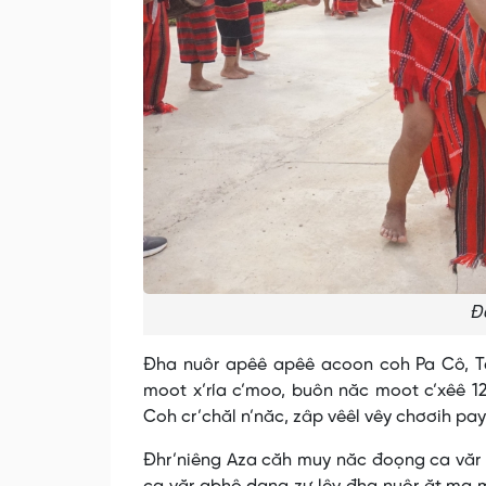
Đ
Đha nuôr apêê apêê acoon coh Pa Cô, Tà
moot x’ría c’moo, buôn năc moot c’xêê 12
Coh cr’chăl n’năc, zâp vêêl vêy chơơih pa
Đhr’niêng Aza căh muy năc đoọng ca văr 