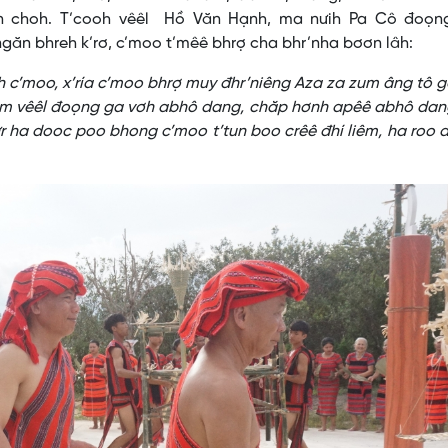
n choh. T’cooh vêêl Hồ Văn Hạnh, ma nưih Pa Cô đoọng
găn bhreh k’rơ, c’moo t’mêê bhrợ cha bhr’nha bơơn lâh:
oh c’moo, x’ría c’moo bhrợ muy đhr’niêng Aza za zum âng tô 
zum vêêl đoọng ga vơh abhô dang, chăp hơnh apêê abhô dan
 ha dooc poo bhong c’moo t’tun boo crêê đhí liêm, ha roo