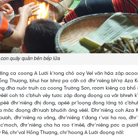
 con quây quần bên bếp lửa
ding ca coong A Lưới k’rong chô ooy Vel văn hóa zâp acoo
Hồng Thượng, bhui har bhrợ pa căh cớ đhr’niêng bh’rợ Aza 
g đha nuôr truih ca coong Trường Sơn, rơơm kiêng ca bhố 
 vêêl coh tô c’bhuh vêy tươc zâp đong đoọng ca văr bhreh k
pêê đhr’niêng đhị đong, apêê pr’loọng đong lâng tô c’bhu
 măc đoọng đh’rưah bhuôih âng vêêl. Đhr’niêng coh Aza 
ah, đhr’niêng ra văng, đhr’niêng t’đang r’vai ha roo, đhr
c’moch, đhr’niêng cha ha roo t’mêê, đhr’niêng pơc a pươi
y Ré, chr’val Hồng Thượng, chr’hoong A Lưới đoọng năl: