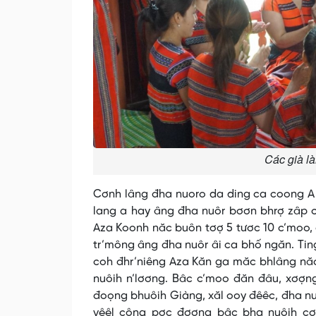
Các già l
Cơnh lâng đha nuoro da ding ca coong A L
lang a hay âng đha nuôr bơơn bhrợ zâp 
Aza Koonh năc buôn tơợ 5 tươc 10 c’moo, 
tr’mông âng đha nuôr âi ca bhố ngăn. Tin
coh đhr’niêng Aza Kăn ga măc bhlâng năc 
nuôih n’lơơng. Bâc c’moo đăn đâu, xơợng 
đoọng bhuôih Giàng, xăl ooy đêêc, đha nu
vêêl công pơc đơơng bâc bha nuôih cơn