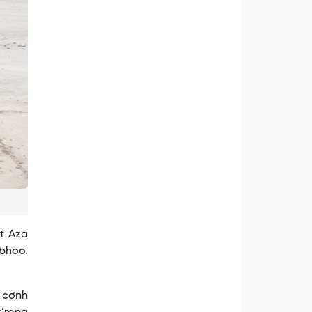
t Aza
abhoo.
 cơnh