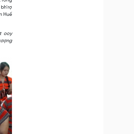
k’rong
 bh’rợ
ên Huế
t ooy
 xơợng