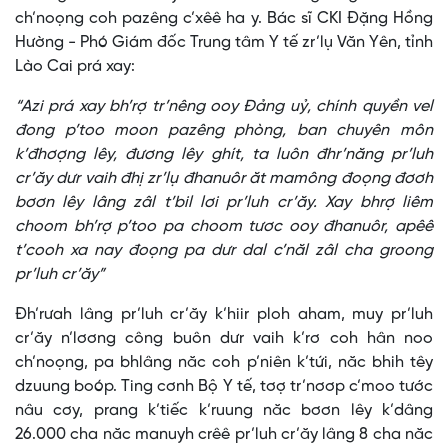
ch’noọng coh pazêng c’xêê ha y. Bác sĩ CKI Đặng Hồng
Hường - Phó Giám đốc Trung tâm Y tế zr’lụ Văn Yên, tỉnh
Lào Cai prá xay:
“Azi prá xay bh’rợ tr’nêng ooy Đảng uỷ, chính quyền vel
đong p’too moon pazêng phòng, ban chuyên môn
k’đhơợng lêy, đương lêy ghít, ta luôn đhr’năng pr’luh
cr’ăy dưr vaih đhị zr’lụ đhanuôr ăt mamông đoọng đơơh
bơơn lêy lâng zâl t’bil lơi pr’luh cr’ăy. Xay bhrợ liêm
choom bh’rợ p’too pa choom tươc ooy đhanuôr, apêê
t’cooh xa nay đoọng pa dưr dal c’năl zâl cha groong
pr’luh cr’ăy”
Đh’rưah lâng pr’luh cr’ăy k’hiir ploh aham, muy pr’luh
cr’ăy n’lơơng công buôn dưr vaih k’rơ coh hân noo
ch’noọng, pa bhlâng năc coh p’niên k’tứi, năc bhih têy
dzuung boóp. Ting cơnh Bộ Y tế, tơợ tr’nơơp c’moo tước
nâu cơy, prang k’tiếc k’ruung năc bơơn lêy k’dâng
26.000 cha năc manuyh crêê pr’luh cr’ăy lâng 8 cha năc