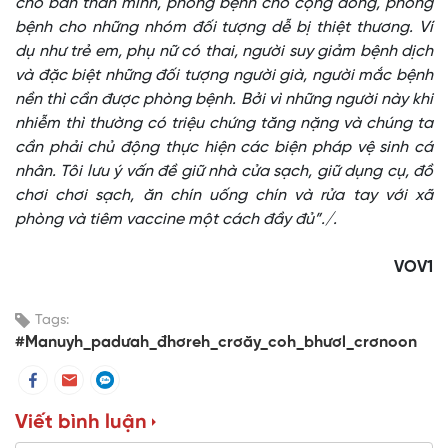
cho bản thân mình, phòng bệnh cho cộng đồng, phòng
bệnh cho những nhóm đối tượng dễ bị thiệt thương. Ví
dụ như trẻ em, phụ nữ có thai, người suy giảm bệnh dịch
và đặc biệt những đối tượng người già, người mắc bệnh
nền thì cần được phòng bệnh. Bởi vì những người này khi
nhiễm thì thường có triệu chứng tăng nặng và chúng ta
cần phải chủ động thực hiện các biện pháp vệ sinh cá
nhân. Tôi lưu ý vấn đề giữ nhà cửa sạch, giữ dụng cụ, đồ
chơi chơi sạch, ăn chín uống chín và rửa tay với xã
phòng và tiêm vaccine một cách đầy đủ”./.
VOV1
Tags:
#Manuyh_padưah_đhơreh_crơăy_coh_bhươl_crơnoon
Viết bình luận