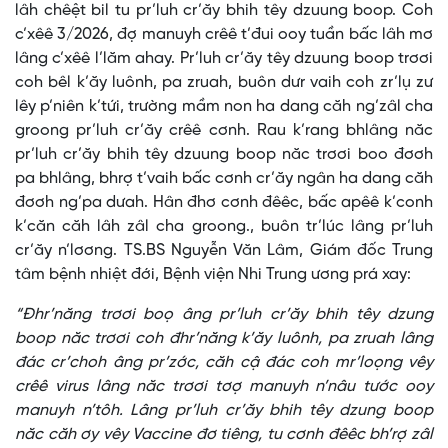
lâh chêệt bil tu pr’luh cr’ăy bhih têy dzuung boop. Coh
c’xêê 3/2026, đợ manuyh crêê t’đui ooy tuần bấc lâh mơ
lâng c’xêê l’lăm ahay. Pr’luh cr’ăy têy dzuung boop trơơi
coh bêl k’ăy luônh, pa zruah, buôn dưr vaih coh zr’lụ zư
lêy p’niên k’tứi, trường mầm non ha dang căh ng’zâl cha
groong pr’luh cr’ăy crêê cơnh. Rau k’rang bhlâng năc
pr’luh cr’ăy bhih têy dzuung boop năc trơơi boo đơơh
pa bhlâng, bhrợ t’vaih bấc cơnh cr’ăy ngân ha dang căh
đơơh ng’pa dưah. Hân đhơ cơnh đêêc, bấc apêê k’conh
k’căn căh lâh zâl cha groong., buôn tr’lúc lâng pr’luh
cr’ăy n’lơơng. TS.BS Nguyễn Văn Lâm, Giám đốc Trung
tâm bệnh nhiệt đới, Bệnh viện Nhi Trung ương prá xay:
“Đhr’năng trơơi boọ âng pr’luh cr’ăy bhih têy dzung
boop năc trơơi coh đhr’năng k’ăy luônh, pa zruah lâng
đác cr’choh âng pr’zớc, căh cậ đác coh mr’loọng vêy
crêê virus lâng năc trơơi tơợ manuyh n’nâu tước ooy
manuyh n’tôh. Lâng pr’luh cr’ăy bhih têy dzung boop
năc căh ơy vêy Vaccine đơ tiêng, tu cơnh đêêc bh’rợ zâl