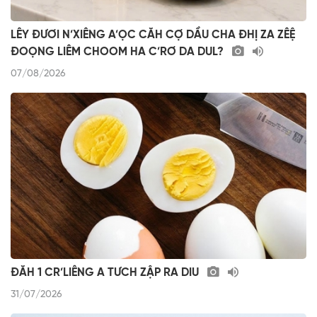
LÊY ĐƯƠI N’XIÊNG A’ỌC CĂH CỢ DẦU CHA ĐHỊ ZA ZÊỆ
ĐOỌNG LIÊM CHOOM HA C’RƠ DA DUL?
07/08/2026
ĐĂH 1 CR’LIÊNG A TƯCH ZẬP RA DIU
31/07/2026