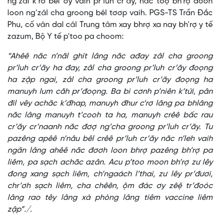
ng’zâl k’rơ bêl ơy vaih pr’luh cr’ăy, năc tơợ bh’rợ đơơh
loon ng’zâl cha groong bêl tơơp vaih. PGS-TS Trần Đắc
Phu, cố vân dal câl Trung tâm xay bhrợ xa nay bh’rợ y tế
zazum, Bộ Y tế p’too pa choom:
“Ahêê năc n’năl ghít lâng năc ađay zâl cha groong
pr’luh cr’ăy ha đay, zâl cha groong pr’luh cr’ăy đoọng
ha zập ngai, zâl cha groong pr’luh cr’ăy đoọng ha
manuyh lum căh pr’đoọng. Ba bi cơnh p’niên k’tứi, pân
đil vêy achăc k’đhap, manuyh đhur c’rơ lâng pa bhlâng
năc lâng manuyh t’cooh ta ha, manuyh crêê bấc rau
cr’ăy cr’naanh năc đơợ ng’cha groong pr’luh cr’ăy. Tu
pazêng apêê n’nâu bêl crêê pr’luh cr’ăy năc n’leh vaih
ngân lâng ahêê năc đơơh loon bhrợ pazêng bh’rợ pa
liêm, pa sạch achăc azân. Acu p’too moon bh’rợ zư lêy
đong xang sạch liêm, ch’ngaách l’thai, zư lêy pr’đươi,
chr’ơh sạch liêm, cha chêên, ộm đác ơy zêệ tr’đoóc
lâng rao têy lâng xà phòng lâng tiêm vaccine liêm
zập”./.