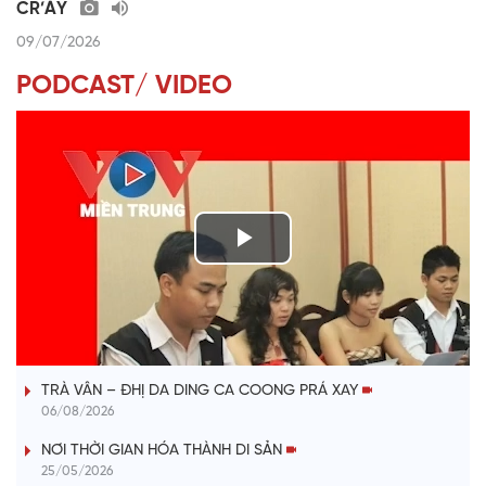
CR’ĂY
09/07/2026
PODCAST/ VIDEO
P
l
VÀI PHÚT DÀNH CHO QUẢNG BÁ
a
TRÀ VÂN – ĐHỊ DA DING CA COONG PRÁ XAY
y
06/08/2026
V
NƠI THỜI GIAN HÓA THÀNH DI SẢN
25/05/2026