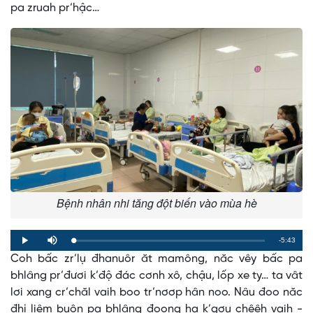
pa zruah pr’hậc…
Bệnh nhân nhi tăng đột biến vào mùa hè
Remaining
-5:43
Loaded
:
Progress
:
Play
Mute
0%
0%
Coh bấc zr’lụ đhanuôr ăt mamông, năc vêy bấc pa
Time
bhlâng pr’đươi k’độ đác cơnh xô, chậu, lốp xe ty… ta vât
lơi xang cr’chăl vaih boo tr’nơơp hân noo. Nâu đoo năc
đhị liêm buôn pa bhlâng đoọng ha k’gơu chêêh vaih -