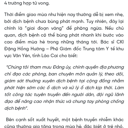
4 trường hợp tử vong.
Thời điểm giao mùa như hiện nay thường dễ bị xem nhẹ,
bởi dịch bệnh chưa bùng phát mạnh. Tuy nhiên, đây lại
chính là “giai đoạn vàng” để phòng ngừa. Nếu chủ
quan, dịch bệnh có thể bùng phát nhanh khi bước vào
cao điểm mùa hè trong những tháng tới. Bác sĩ CKI
Đặng Hồng Hường – Phó Giám đốc Trung tâm Y tế khu
vực Văn Yên, tỉnh Lào Cai cho biết:
“Chúng tôi tham mưu Đảng ủy, chính quyền địa phương
chỉ đạo các phòng, ban chuyên môn quản lý, theo dõi,
giám sát thường xuyên dịch bệnh tại cộng đồng nhằm
phát hiện sớm các ổ dịch và xử lý ổ dịch kịp thời. Làm
tốt công tác tuyên truyền đến người dân, đội ngũ lãnh
đạo để nâng cao nhận thức và chung tay phòng chống
dịch bệnh”.
Bên cạnh sốt xuất huyết, một bệnh truyền nhiễm khác
cũng thường gia tăng trong mùa hè, đặc biệt ở trẻ nhỏ,