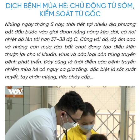
DỊCH BỆNH MÙA HÈ: CHỦ ĐỘNG TỪ SỚM,
KIỂM SOÁT TỪ GỐC
Những ngày tháng 5 này, thời tiết tại nhiều địa phương
bắt đầu bước vào giai đoạn nắng nóng kéo dài, có nơi
nhiệt độ lên tới hơn 37–38 độ C. Cùng với đó, độ ẩm cao
và những cơn mưa rào bất chợt đang tạo điều kiện
thuận lợi cho vi khuẩn, virus và các loại côn trùng truyền
bệnh phát triển. Đây cũng là thời điểm các bệnh truyền
nhiễm mùa hè có nguy cơ gia tăng, đặc biệt là sốt xuất
huyết, tay chân miệng, tiêu chảy cấp…