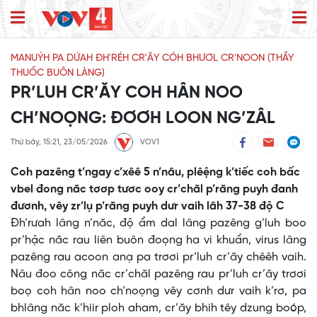
MANUÝH PA DỨAH ĐH'RÉH CR'ĂY CÓH BHƯƠL CR'NOON (THẦY
THUỐC BUÔN LÀNG)
PR’LUH CR’ĂY COH HÂN NOO
CH’NOỌNG: ĐƠƠH LOON NG’ZÂL
Thứ bảy, 15:21, 23/05/2026
VOV1
Coh pazêng t’ngay c’xêê 5 n’nâu, plêệng k’tiếc coh bấc
vbel đong năc tơơp tươc ooy cr’chăl p’răng puyh đanh
đươnh, vêy zr’lụ p’răng puyh dưr vaih lâh 37-38 độ C
Đh’rưah lâng n’năc, độ ẩm dal lâng pazêng g’luh boo
pr’hậc năc rau liên buôn đoọng ha vi khuẩn, virus lâng
pazêng rau acoon anạ pa trơơi pr’luh cr’ăy chêêh vaih.
Nâu đoo công năc cr’chăl pazêng rau pr’luh cr’ăy trơơi
boọ coh hân noo ch’noọng vêy cơnh dưr vaih k’rơ, pa
bhlâng năc k’hiir ploh aham, cr’ăy bhih têy dzung boóp,