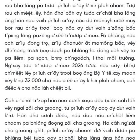
rau bha lâng pa trơơi pr’luh cr’ăy k’hiir ploh aham. Tơợ
rau ch’mêệt lêy, hân đhơ căh ơy tước cr’chăl bha lâng
âng hân noo vaih pr’luh cr’ăy, năc đợ manuyh crêê muy
bơr rau cr’ăy trơơi boọ năc ơy dưr vaih z’zăng bấc
t’piing lâng pazêng c’xêê tr’nơơp c’moo. Pa bhlâng, năc
coh zr’lụ đong trọ, zr’lụ đhanuôr ăt mamông bấc, vêy
đhr’năng trơơi boọ đơợh pa bhlâng ha dang căh vêy ta
pa liêm, pa sạch, bhrợ ch’ngaách, l’thai môi trường.
Ng’xay tơợ tr’nơơp c’moo 2026 tước nâu cơy, bh’rợ
ch’mêệt lêy pr’luh cr’ăy trơơi boọ âng Bộ Y tế xay moon
vêy k’nặ 32.000 cha năc crêê cr’ăy k’hiir ploh aham, coh
đêêc 4 cha năc lâh chêệt bil.
Coh cr’chăl tr’zap hân noo cơnh xoọc đâu buôn căh lâh
vêy ngai zâl cha groong, tu pr’luh cr’ăy doọ ơy dưr vaih
k’rơ. Hân đhơ cơnh đêêc, nâu đoo năc cr’chăl liêm
choom pa bhlâng đoọng zâl cha groong. Ha căh ng’zâl
cha groong ghít, pr’luh cr’ăy choom dưr vaih đơơh pa
bhlâng bêl tươc ooy cr’chăl bha lâng âng hân noo