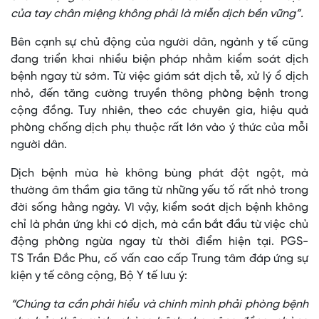
của tay chân miệng không phải là miễn dịch bền vững”.
Bên cạnh sự chủ động của người dân, ngành y tế cũng
đang triển khai nhiều biện pháp nhằm kiểm soát dịch
bệnh ngay từ sớm. Từ việc giám sát dịch tễ, xử lý ổ dịch
nhỏ, đến tăng cường truyền thông phòng bệnh trong
cộng đồng. Tuy nhiên, theo các chuyên gia, hiệu quả
phòng chống dịch phụ thuộc rất lớn vào ý thức của mỗi
người dân.
Dịch bệnh mùa hè không bùng phát đột ngột, mà
thường âm thầm gia tăng từ những yếu tố rất nhỏ trong
đời sống hằng ngày. Vì vậy, kiểm soát dịch bệnh không
chỉ là phản ứng khi có dịch, mà cần bắt đầu từ việc chủ
động phòng ngừa ngay từ thời điểm hiện tại. PGS-
TS Trần Đắc Phu, cố vấn cao cấp Trung tâm đáp ứng sự
kiện y tế công cộng, Bộ Y tế lưu ý:
“Chúng ta cần phải hiểu và chính mình phải phòng bệnh