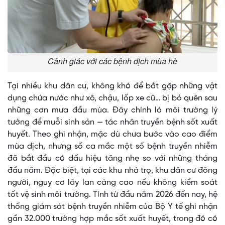
Cảnh giác với các bệnh dịch mùa hè
Tại nhiều khu dân cư, không khó để bắt gặp những vật
dụng chứa nước như xô, chậu, lốp xe cũ… bị bỏ quên sau
những cơn mưa đầu mùa. Đây chính là môi trường lý
tưởng để muỗi sinh sản — tác nhân truyền bệnh sốt xuất
huyết. Theo ghi nhận, mặc dù chưa bước vào cao điểm
mùa dịch, nhưng số ca mắc một số bệnh truyền nhiễm
đã bắt đầu có dấu hiệu tăng nhẹ so với những tháng
đầu năm. Đặc biệt, tại các khu nhà trọ, khu dân cư đông
người, nguy cơ lây lan càng cao nếu không kiểm soát
tốt vệ sinh môi trường. Tính từ đầu năm 2026 đến nay, hệ
thống giám sát bệnh truyền nhiễm của Bộ Y tế ghi nhận
gần 32.000 trường hợp mắc sốt xuất huyết, trong đó có