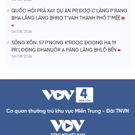
QUỐC HỘI PRÁ XAY DỰ ÁN PR’ĐƠỢ C’LÂNG P’RANG
BHA LẦNG LÂNG BHRỢ T’VAIH THÀNH PHỐ T’MÊÊ
06/08/2026
SÔNG KÔN: 57 P’NONG K’ROỌC ĐOỌNG HA 19
PR’LOỌNG ĐHANUÔR A PĂNG LÂNG BHLÔ BỀN
06/08/2026
Cơ quan thường trú khu vực Miền Trung - Đài TNVN