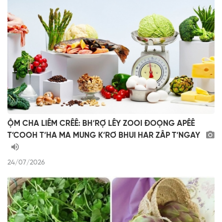
ỘM CHA LIÊM CRÊÊ: BH’RỢ LÊY ZOOI ĐOỌNG APÊÊ
T’COOH T’HA MA MUNG K’RƠ BHUI HAR ZÂP T’NGAY
24/07/2026