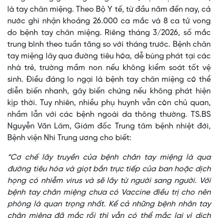
là tay chân miệng. Theo Bộ Y tế, từ đầu năm đến nay, cả
nước ghi nhận khoảng 26.000 ca mắc và 8 ca tử vong
do bệnh tay chân miệng. Riêng tháng 3/2026, số mắc
trung bình theo tuần tăng so với tháng trước. Bệnh chân
tay miệng lây qua đường tiêu hóa, dễ bùng phát tại các
nhà trẻ, trường mầm non nếu không kiểm soát tốt vệ
sinh. Điều đáng lo ngại là bệnh tay chân miệng có thể
diễn biến nhanh, gây biến chứng nếu không phát hiện
kịp thời. Tuy nhiên, nhiều phụ huynh vẫn còn chủ quan,
nhầm lẫn với các bệnh ngoài da thông thường. TS.BS
Nguyễn Văn Lâm, Giám đốc Trung tâm bệnh nhiệt đới,
Bệnh viện Nhi Trung ương cho biết:
“Cơ chế lây truyền của bệnh chân tay miệng là qua
đường tiêu hóa và giọt bắn trực tiếp của ban hoặc dịch
họng có nhiễm virus và sẽ lây từ người sang người. Với
bệnh tay chân miệng chưa có Vaccine điều trị cho nên
phòng là quan trọng nhất. Kể cả những bệnh nhân tay
chân miệng đã mắc rồi thì vẫn có thể mắc lại vì dịch