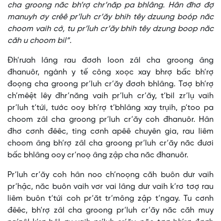
cha groong năc bh’rợ chr’năp pa bhlâng. Hân đhơ đợ
manuyh ơy crêê pr’luh cr’ăy bhih têy dzuung boóp năc
choom vaih cớ, tu pr’luh cr’ăy bhih têy dzung boop năc
căh u choom bil”.
Đh’rưah lâng rau đơơh loon zâl cha groong âng
đhanuôr, ngành y tế công xoọc xay bhrợ bấc bh’rợ
đoọng cha groong pr’luh cr’ăy đơơh bhlâng. Tơợ bh’rợ
ch’mêệt lêy đhr’năng vaih pr’luh cr’ăy, t’bil zr’lụ vaih
pr’luh t’tứi, tước ooy bh’rợ t’bhlâng xay trụih, p’too pa
choom zâl cha groong pr’luh cr’ăy coh đhanuôr. Hân
đhơ cơnh đêêc, ting cơnh apêê chuyên gia, rau liêm
choom âng bh’rợ zâl cha groong pr’luh cr’ăy năc đươi
bấc bhlâng ooy cr’noọ âng zập cha năc đhanuôr.
Pr’luh cr’ăy coh hân noo ch’noọng căh buôn dưr vaih
pr’hậc, năc buôn vaih vơr vai lâng dưr vaih k’rơ tơợ rau
liêm buôn t’tứi coh pr’ăt tr’mông zập t’ngay. Tu cơnh
đêêc, bh’rợ zâl cha groong pr’luh cr’ăy năc căh muy