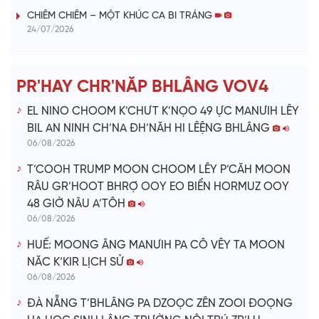
i
CHIÊM CHIÊM – MỘT KHÚC CA BI TRÁNG
24/07/2026
d
e
PR'HAY CHR'NĂP BHLÂNG VOV4
o
EL NINO CHOOM K’CHƯT K’NỌO 49 ỰC MANƯIH LÊY
BIL AN NINH CH’NA ĐH’NĂH HI LÊỆNG BHLÂNG
06/08/2026
T’COOH TRUMP MOON CHOOM LÊY P’CĂH MOON
RÂU GR’HOOT BHRỢ OOY EO BIỂN HORMUZ OOY
48 GIỜ NÂU A’TÔH
06/08/2026
HUẾ: MOONG ÂNG MANƯIH PA CÔ VÊY TA MOON
NĂC K’KIR LỊCH SỬ
06/08/2026
ĐÀ NẴNG T’BHLÂNG PA DZOỌC ZÊN ZOOI ĐOỌNG