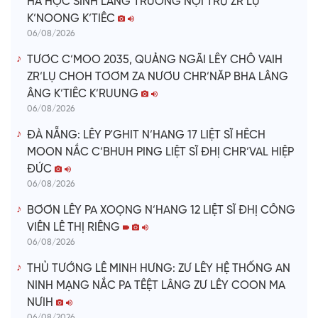
HA HỌC SINH LÂNG TRƯỜNG NỘI TRÚ ZR’LỤ
K’NOONG K’TIÊC
06/08/2026
TƯƠC C’MOO 2035, QUẢNG NGÃI LÊY CHÔ VAIH
ZR’LỤ CHOH TƠƠM ZA NƯƠU CHR’NĂP BHA LÂNG
ÂNG K’TIÊC K’RUUNG
06/08/2026
ĐÀ NẴNG: LÊY P'GHIT N’HANG 17 LIỆT SĨ HÊCH
MOON NẮC C’BHUH PING LIỆT SĨ ĐHỊ CHR’VAL HIỆP
ĐỨC
06/08/2026
BƠƠN LÊY PA XOỌNG N’HANG 12 LIỆT SĨ ĐHỊ CÔNG
VIÊN LÊ THỊ RIÊNG
06/08/2026
THỦ TƯỚNG LÊ MINH HƯNG: ZƯ LÊY HỆ THỐNG AN
NINH MẠNG NẮC PA TÊỆT LÂNG ZƯ LÊY COON MA
NƯIH
06/08/2026