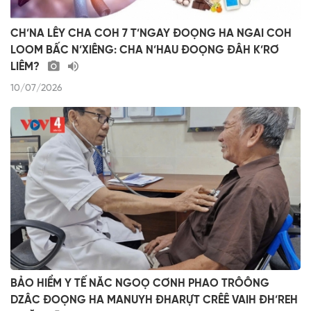
CH’NA LÊY CHA COH 7 T’NGAY ĐOỌNG HA NGAI COH
LOOM BẤC N’XIÊNG: CHA N’HAU ĐOỌNG ĐÂH K’RƠ
LIÊM?
10/07/2026
BẢO HIỂM Y TẾ NĂC NGOỌ CƠNH PHAO TRÔÔNG
DZÂC ĐOỌNG HA MANUYH ĐHARỰT CRÊÊ VAIH ĐH’REH