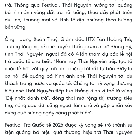
trà. Thông qua Festival, Thái Nguyên hướng tới quảng
bá hình ảnh vùng đất trà nổi tiếng, thúc đẩy phát triển
du lịch, thương mại và kinh tế địa phương theo hướng
bền vững.
Ông Hoàng Xuân Thuỷ, Giám đốc HTX Tân Hoàng Trà,
Trưởng làng nghề chè truyền thống xóm 5, xã Đồng Hỷ,
tỉnh Thái Nguyên, người đã có 4 lần tham dự các lễ hội
trà quốc tế cho biết: “Năm nay, Thái Nguyên tiếp tục tổ
chức lễ hội với quy mô lớn, chúng tôi rất tự hào. Đây là
cơ hội để quảng bá hình ảnh chè Thái Nguyên tới du
khách trong nước và quốc tế. Chúng tôi kỳ vọng thương
hiệu chè Thái Nguyên tiếp tục khẳng định vị thế là vùng
"Đệ nhất danh trà", đồng thời mở rộng thị trường tiêu
thụ, nâng cao đời sống người làm chè và góp phần xây
dựng quê hương ngày càng phát triển”.
Festival Trà Quốc tế 2026 được kỳ vọng sẽ trở thành sự
kiện quảng bá hiệu quả thương hiệu trà Thái Nguyên