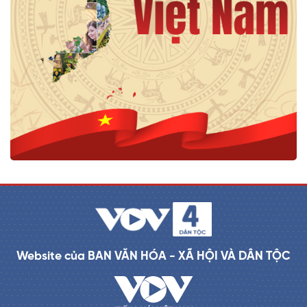
Website của BAN VĂN HÓA - XÃ HỘI VÀ DÂN TỘC