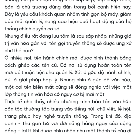
bản là chủ trương đúng đắn trong bối cảnh hiện nay.
Đây là yêu cầu khách quan nhằm tinh gọn bộ máy, giảm
đầu mối quản lý, nâng cao hiệu quả hoạt động của hệ
thống chính quyền cơ sở.
Nhưng điều rất đáng lưu tâm là sau sáp nhập, những giá
trị văn hóa gắn với tên gọi truyền thống sẽ được ứng xử
như thế nào?
Ở nhiều nơi, tên hành chính mới được hình thành bằng
cách ghép các tên cũ. Có nơi sử dụng hoàn toàn tên
mới để thuận tiện cho quản lý. Xét ở góc độ hành chính,
đó là giải pháp hợp lý. Nhưng nhìn ở góc độ văn hóa,
một cái tên biến mất cũng sẽ đồng nghĩa với việc một
lớp thông tin văn hóa có nguy cơ bị mai một.
Thực tế cho thấy, nhiều chương trình bảo tồn văn hóa
dân tộc thường tập trung vào tiếng nói, chữ viết, lễ hội,
trang phục hay nghề truyền thống. Trong khi đó, địa
danh - thứ gắn bó với đời sống hằng ngày của cộng
đồng - lại ít khi được nhìn nhận như một thành tố của di