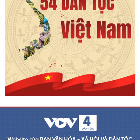
Website của BAN VĂN HÓA - XÃ HỘI VÀ DÂN TỘC