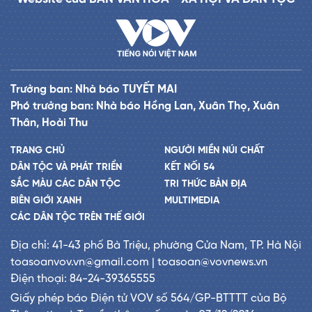
Trưởng ban: Nhà báo TUYẾT MAI
Phó trưởng ban: Nhà báo Hồng Lan, Xuân Thọ, Xuân
Thân, Hoài Thu
TRANG CHỦ
NGƯỜI MIỀN NÚI CHẤT
DÂN TỘC VÀ PHÁT TRIỂN
KẾT NỐI 54
SẮC MÀU CÁC DÂN TỘC
TRI THỨC BẢN ĐỊA
BIÊN GIỚI XANH
MULTIMEDIA
CÁC DÂN TỘC TRÊN THẾ GIỚI
Địa chỉ: 41-43 phố Bà Triệu, phường Cửa Nam, TP. Hà Nội
toasoanvov.vn@gmail.com | toasoan@vovnews.vn
Điện thoại: 84-24-39365555
Giấy phép báo Điện tử VOV số 564/GP-BTTTT của Bộ