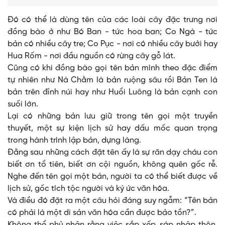
Đó có thể là dùng tên của các loài cây đặc trưng nơi
đồng bào ở như Bó Ban - tức hoa ban; Co Ngà - tức
bản có nhiều cây tre; Co Pục - nơi có nhiều cây bưởi hay
Hua Rốm - nơi đầu nguồn có rừng cây gỗ lát.
Cũng có khi đồng bào gọi tên bản mình theo đặc điểm
tự nhiên như Nà Chằm là bản ruộng sâu rồi Bản Ten là
bản trên đỉnh núi hay như Huổi Luông là bản cạnh con
suối lớn.
Lại có những bản lưu giữ trong tên gọi một truyền
thuyết, một sự kiện lịch sử hay dấu mốc quan trọng
trong hành trình lập bản, dựng làng.
Đằng sau những cách đặt tên ấy là sự răn dạy cháu con
biết ơn tổ tiên, biết ơn cội nguồn, không quên gốc rễ.
Nghe đến tên gọi một bản, người ta có thể biết được về
lịch sử, gốc tích tộc người và ký ức văn hóa.
Và điều đó đặt ra một câu hỏi đáng suy ngẫm: “Tên bản
có phải là một di sản văn hóa cần được bảo tồn?”.
Không thể phủ nhận rằng việc sắp xếp, sáp nhập thôn,