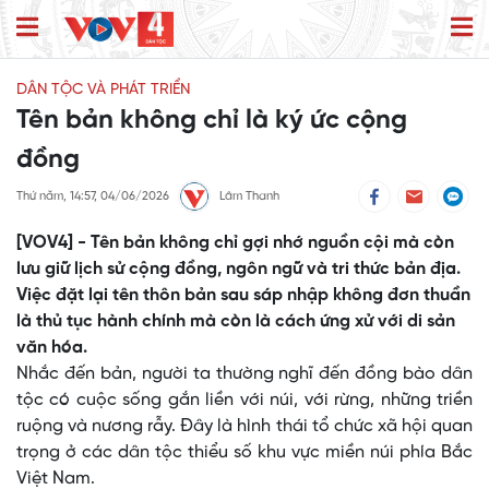
DÂN TỘC VÀ PHÁT TRIỂN
Tên bản không chỉ là ký ức cộng
đồng
Thứ năm, 14:57, 04/06/2026
Lâm Thanh
[VOV4] - Tên bản không chỉ gợi nhớ nguồn cội mà còn
lưu giữ lịch sử cộng đồng, ngôn ngữ và tri thức bản địa.
Việc đặt lại tên thôn bản sau sáp nhập không đơn thuần
là thủ tục hành chính mà còn là cách ứng xử với di sản
văn hóa.
Nhắc đến bản, người ta thường nghĩ đến đồng bào dân
tộc có cuộc sống gắn liền với núi, với rừng, những triền
ruộng và nương rẫy. Đây là hình thái tổ chức xã hội quan
trọng ở các dân tộc thiểu số khu vực miền núi phía Bắc
Việt Nam.