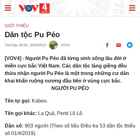
GIỚI THIỆU
Dân tộc Pu Péo
Thứ bảy, 00:00, 16/03/2013
VOV4
[VOV4] - Người Pu Péo đã từng sinh sống lâu đời ở
miền cực bắc Việt Nam. Các dân tộc láng giềng đều
thừa nhận người Pu Péo là một trong những cư dân
khai khẩn ruộng nương đầu tiên ở vùng cực bắc.
NGƯỜI PU PÉO
Tên tự gọi:
Kabeo.
Tên gọi khác:
La Quả, Penti Lô Lô.
Dân số:
903 người (Theo số liệu Điều tra 53 dân tộc thiểu
số 01/4/2019).