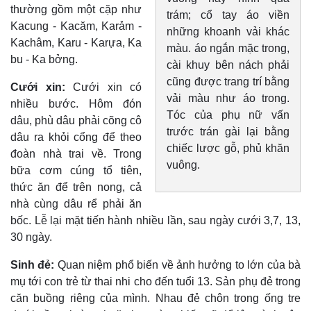
thường gồm một cặp như
trám; cổ tay áo viền
Kacung - Kacăm, Karảm -
những khoanh vải khác
Kachâm, Karu - Karựa, Ka
màu. áo ngắn mặc trong,
bu - Ka bởng.
cài khuy bên nách phải
cũng được trang trí bằng
Cưới xin:
Cưới xin có
vải màu như áo trong.
nhiều bước. Hôm đón
Tóc của phụ nữ vấn
dâu, phù dâu phải cõng cô
trước trán gài lại bằng
dâu ra khỏi cổng để theo
chiếc lược gỗ, phủ khăn
đoàn nhà trai về. Trong
vuông.
bữa cơm cúng tổ tiên,
thức ăn để trên nong, cả
nhà cùng dâu rể phải ăn
bốc. Lễ lại mặt tiến hành nhiều lần, sau ngày cưới 3,7, 13,
30 ngày.
Sinh đẻ:
Quan niệm phổ biến về ảnh hưởng to lớn của bà
mụ tới con trẻ từ thai nhi cho đến tuổi 13. Sản phụ đẻ trong
căn buồng riêng của mình. Nhau đẻ chôn trong ống tre