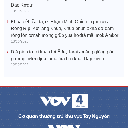
Dap Kơdư
13/10/2023
Khua dêh čar ta, ơi Phạm Minh Chính tŭ jum ơi Ji
Rong Rip, Kơ-iăng Khua, Khua phun akha đơ đam
rŏng lŏn tơnah mơ̆ng grŭp yua hơdră măi mok Amkor
13/10/2023
Djă pioh tơlơi khan hri Êđê, Jarai amăng glông pôr
pơhing tơlơi djuai ania ƀiă ƀơi kual Dap kơdư
12/10/2023
Cơ quan thường trú khu vực Tây Nguyên