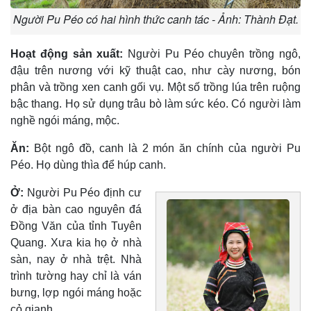
Người Pu Péo có hai hình thức canh tác - Ảnh: Thành Đạt.
Hoạt động sản xuất:
Người Pu Péo chuyên trồng ngô,
đậu trên nương với kỹ thuật cao, như cày nương, bón
phân và trồng xen canh gối vụ. Một số trồng lúa trên ruộng
bậc thang. Họ sử dụng trâu bò làm sức kéo. Có người làm
nghề ngói máng, mộc.
Ăn:
Bột ngô đồ, canh là 2 món ăn chính của người Pu
Péo. Họ dùng thìa để húp canh.
Ở:
Người Pu Péo định cư
ở địa bàn cao nguyên đá
Đồng Văn của tỉnh Tuyên
Quang. Xưa kia họ ở nhà
sàn, nay ở nhà trệt. Nhà
trình tường hay chỉ là ván
bưng, lợp ngói máng hoặc
cỏ gianh.