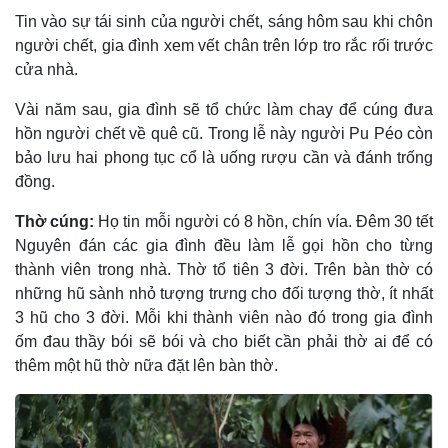
Tin vào sự tái sinh của người chết, sáng hôm sau khi chôn
người chết, gia đình xem vết chân trên lớp tro rắc rối trước
cửa nhà.
Vài năm sau, gia đình sẽ tổ chức làm chay để cúng đưa
hồn người chết về quê cũ. Trong lễ này người Pu Péo còn
bảo lưu hai phong tục cổ là uống rượu cần và đánh trống
đồng.
Thờ cúng:
Họ tin mỗi người có 8 hồn, chín vía. Ðêm 30 tết
Nguyên đán các gia đình đều làm lễ gọi hồn cho từng
thành viên trong nhà. Thờ tổ tiên 3 đời. Trên bàn thờ có
những hũ sành nhỏ tượng trưng cho đối tượng thờ, ít nhất
3 hũ cho 3 đời. Mỗi khi thành viên nào đó trong gia đình
ốm đau thầy bói sẽ bói và cho biết cần phải thờ ai để có
thêm một hũ thờ nữa đặt lên bàn thờ.