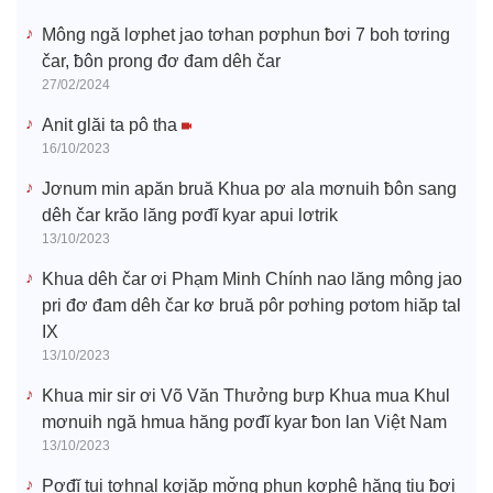
Mông ngă lơphet jao tơhan pơphun ƀơi 7 boh tơring
čar, ƀôn prong đơ đam dêh čar
27/02/2024
Anit glăi ta pô tha
16/10/2023
Jơnum min apăn bruă Khua pơ ala mơnuih ƀôn sang
dêh čar krăo lăng pơđĭ kyar apui lơtrik
13/10/2023
Khua dêh čar ơi Phạm Minh Chính nao lăng mông jao
pri đơ đam dêh čar kơ bruă pôr pơhing pơtom hiăp tal
IX
13/10/2023
Khua mir sir ơi Võ Văn Thưởng bưp Khua mua Khul
mơnuih ngă hmua hăng pơđĭ kyar ƀon lan Việt Nam
13/10/2023
Pơđĭ tui tơhnal kơjăp mơ̆ng phun kơphê hăng tiu ƀơi