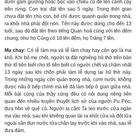
dưới gầm giường hoặc bọc vào chiếu cũ để lên cành cây
trên rừng. Con trai đặt tên sau 5 ngày. Trong thời gian
chưa đặt tên cho con, bố chỉ được quanh quẩn trong nhà,
ra khỏi nhà phải đội nón. Tên này được dùng cho đến 13
tuổi, sau đó đặt tên theo tiếng Quan hoả cùng với tên đệm
chung, như họ Củng có 18 tên đệm, họ Tráng 7 tên.
Ma chay:
Có lễ làm ma và lễ làm chay hay còn gọi là ma
khô. Khi bố mẹ chết, người ta đặt nghiêng hũ thờ trên bàn
thờ tổ tiên biết cho tổ tiên biết có người chết và chậm nhất
13 ngày sau khi chôn phải làm lễ dựng lại hũ thờ này.
Trong những ngày còn quàn trong nhà, cơm nước không
được nấu ở bếp chính mà kê đá làm bếp ở gian giữa nhà.
Mỗi bài cúng của thầy cúng đều có nội dung riêng liên
quan đến nhiều truyền thuyết lịch sử của người Pu Péo,
đưa hồn về quê cũ. Người ta cắm Ta leo trước cửa ngăn
ma vào nhà, sau khi khiêng quan tài ra khỏi cửa và đốt lửa
ngoài sân đun nước rửa chân tay trước khi vào nhà, sau lễ
đưa đám.