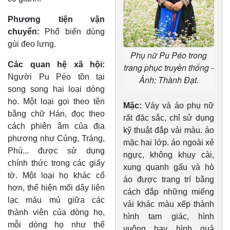
Phương tiện vận
chuyển:
Phổ biến dùng
gùi đeo lưng.
Phụ nữ Pu Péo trong
Các quan hệ xã hội:
trang phục truyền thống -
Người Pu Péo tồn tại
Ảnh: Thành Đạt.
song song hai loại dòng
họ. Một loại gọi theo tên
Mặc:
Váy và áo phụ nữ
bằng chữ Hán, đọc theo
rất đặc sắc, chỉ sử dụng
cách phiên âm của địa
kỹ thuật đắp vải màu. áo
phương như Củng, Tráng,
mặc hai lớp. áo ngoài xẻ
Phù... được sử dụng
ngực, không khuy cài,
chính thức trong các giấy
xung quanh gấu và hò
tờ. Một loại họ khác cổ
áo được trang trí bằng
hơn, thể hiện mối dây liên
cách đắp những miếng
lạc máu mủ giữa các
vải khác màu xếp thành
thành viên của dòng họ,
hình tam giác, hình
mỗi dòng họ như thế
vuông hay hình quả