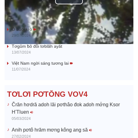
P
l
Klêi mtă mtăn kơ jih jang
a
Ŏ buôi krô
29/07/2024
y
Tơgŭm ƀô đô̆i tơblăh ayăt
13/07/2024
V
Việt Nam ngời sáng tương lai
11/07/2024
i
d
TƠLƠI PƠTŎNG VOV4
e
Črăn hơdră adoh lăi pơthâo đok adoh mơ̆ng Ksor
H'Tluen
o
05/03/2024
Anih pơtô hrăm mơng kông ang să
27/02/2024