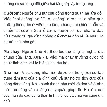
không có sự xung đột giữa hai tầng lớp ấy trong làng.
Cưới xin:
Người phụ nữ chủ động trong quan hệ lứa đôi.
Việc "hỏi chồng" và "Cưới chồng" được thực hiện qua
những thông tin ở việc trao tặng chàng trai chiếc nhẫn và
chuỗi hạt cườm. Sau lễ cưới, người con gái phải ở dâu
nửa tháng tại gia đình chồng để chờ lễ đón rể về nhà. Họ
cư trú phía nhà gái.
Ma chay:
Người Chu Ru theo tục thổ táng tại nghĩa địa
chung của làng. Xưa kia, việc ma chay thường được tổ
chức linh đình với lễ hiến sinh trâu bò.
Nhà mới:
Việc dựng nhà mới được coi trọng với sự tập
trung tâm lực của gia đình chủ và sự hỗ trợ tích cực của
cộng đồng làng. Khi khánh thành nhà mới và dọn về ở nhà
mới, họ hàng và cả làng quây quần giúp đỡ. Họ tổ chức
tiệc mặn để cầu cúng thần linh, thụ lộc và chia vui cùng gia
chủ.