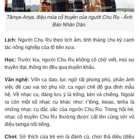
Tămya-Ariya, điệu múa cổ truyền của người Chu Ru - Ảnh
Báo Nhân Dân.
Lịch:
Người Chu Ru theo lịch âm, tính tháng chu kỳ canh
tác nông nghiệp của tổ tiên xưa.
Học:
Trước kia, người Chu Ru không có chữ viết, mọi sự
truyền đạt, thông tin đều qua truyền khẩu.
Văn nghệ:
Vốn ca dao, tục ngữ rất phong phú, phản ánh
việc đề cao vai trò phụ nữ, ca ngợi chế độ gia đình mẫu
hệ. Về nhạc cụ, đáng lưu ý là trống, kèn và chiêng. Ngoài
ra còn một số nhạc cụ khác như: r’tông, kwao, terlia là
những nhạc cụ đặc sắc của người Chu Ru. Trong hội hè,
nhạc cổ truyền Chu Ru thường được cất lên cùng với vũ
điệu tamga nổi tiếng.
Chơi:
Sở thích của trẻ em là đánh cù, chơi thả diều (diều