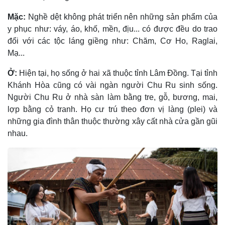
Mặc:
Nghề dệt không phát triển nên những sản phẩm của
y phục như: váy, áo, khố, mền, địu... có được đều do trao
đổi với các tộc láng giềng như: Chăm, Cơ Ho, Raglai,
Mạ...
Ở:
Hiện tại, họ sống ở hai xã thuộc tỉnh Lâm Ðồng. Tại tỉnh
Khánh Hòa cũng có vài ngàn người Chu Ru sinh sống.
Người Chu Ru ở nhà sàn làm bằng tre, gỗ, bương, mai,
lợp bằng cỏ tranh. Họ cư trú theo đơn vị làng (plei) và
những gia đình thân thuộc thường xây cất nhà cửa gần gũi
nhau.