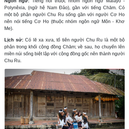
Ngôn ngữ:
Tiếng nói thuộc nhóm ngôn ngữ Malayô -
Polynêxia, (ngữ hệ Nam Ðảo), gần với tiếng Chăm. Có
một bộ phận người Chu Ru sống gần với người Cơ Ho
nên nói tiếng Cơ Ho (thuộc nhóm ngôn ngữ Môn - Khơ
Me).
Lịch sử:
Có lẽ xa xưa, tổ tiên người Chu Ru là một bộ
phận trong khối cộng đồng Chăm; về sau, họ chuyển lên
miền núi sống biệt lập với cộng đồng gốc nên thành người
Chu Ru.