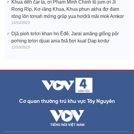
Khua dêh čar ta, ơi Phạm Minh Chính tŭ jum ơi Ji
Rong Rip, Kơ-iăng Khua, Khua phun akha đơ đam
rŏng lŏn tơnah mơ̆ng grŭp yua hơdră măi mok Amkor
13/10/2023
Djă pioh tơlơi khan hri Êđê, Jarai amăng glông pôr
pơhing tơlơi djuai ania ƀiă ƀơi kual Dap kơdư
12/10/2023
Cơ quan thường trú khu vực Tây Nguyên