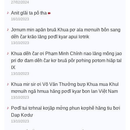
27/02/2024
Anit glăi ta pô tha
16/10/2023
Jơnum min apăn bruă Khua pơ ala mơnuih ƀôn sang
dêh čar krăo lăng pơđĭ kyar apui lơtrik
13/10/2023
Khua dêh čar ơi Phạm Minh Chính nao lăng mông jao
pri đơ đam dêh čar kơ bruă pôr pơhing pơtom hiăp tal
IX
13/10/2023
Khua mir sir ơi Võ Văn Thưởng bưp Khua mua Khul
mơnuih ngă hmua hăng pơđĭ kyar ƀon lan Việt Nam
13/10/2023
Pơđĭ tui tơhnal kơjăp mơ̆ng phun kơphê hăng tiu ƀơi
Dap Kơdư
13/10/2023