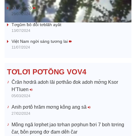
a
Ŏ buôi krô
29/07/2024
y
Tơgŭm ƀô đô̆i tơblăh ayăt
13/07/2024
V
Việt Nam ngời sáng tương lai
11/07/2024
i
d
TƠLƠI PƠTŎNG VOV4
e
Črăn hơdră adoh lăi pơthâo đok adoh mơ̆ng Ksor
H'Tluen
o
05/03/2024
Anih pơtô hrăm mơng kông ang să
27/02/2024
Mông ngă lơphet jao tơhan pơphun ƀơi 7 boh tơring
čar, ƀôn prong đơ đam dêh čar