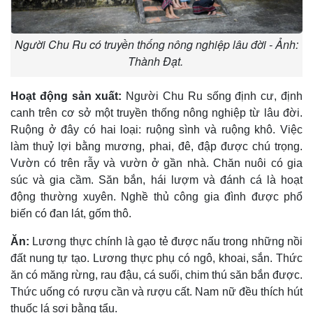
Người Chu Ru có truyền thống nông nghiệp lâu đời - Ảnh:
Thành Đạt.
Hoạt động sản xuất:
Người Chu Ru sống định cư, định
canh trên cơ sở một truyền thống nông nghiệp từ lâu đời.
Ruộng ở đây có hai loại: ruộng sình và ruộng khô. Việc
làm thuỷ lợi bằng mương, phai, đê, đập được chú trọng.
Vườn có trên rẫy và vườn ở gần nhà. Chăn nuôi có gia
súc và gia cầm. Săn bắn, hái lượm và đánh cá là hoạt
động thường xuyên. Nghề thủ công gia đình được phổ
biến có đan lát, gốm thô.
Ăn:
Lương thực chính là gạo tẻ được nấu trong những nồi
đất nung tự tạo. Lương thực phụ có ngô, khoai, sắn. Thức
ăn có măng rừng, rau đậu, cá suối, chim thú săn bắn được.
Thức uống có rượu cần và rượu cất. Nam nữ đều thích hút
thuốc lá sợi bằng tẩu.