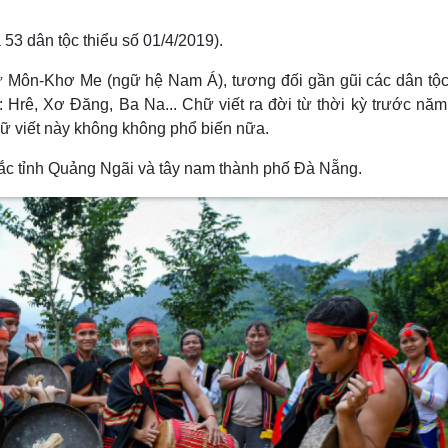
 53 dân tộc thiểu số 01/4/2019).
 Môn-Khơ Me (ngữ hệ Nam Á), tương đối gần gũi các dân tộ
 Hrê, Xơ Ðăng, Ba Na... Chữ viết ra đời từ thời kỳ trước nă
hữ viết này không không phổ biến nữa.
bắc tỉnh Quảng Ngãi và tây nam thành phố Đà Nẵng.