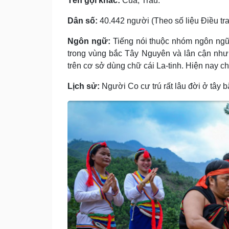
Tên gọi khác:
Cua, Trầu.
Dân số:
40.442 người (Theo số liệu Điều tra
Ngôn ngữ:
Tiếng nói thuộc nhóm ngôn ngữ
trong vùng bắc Tây Nguyên và lân cận như:
trên cơ sở dùng chữ cái La-tinh. Hiện nay c
Lịch sử:
Người Co cư trú rất lâu đời ở tây 