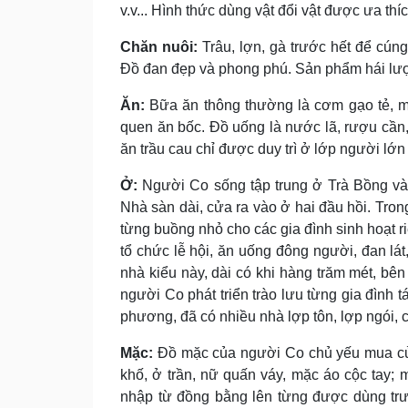
v.v... Hình thức dùng vật đổi vật được ưa thíc
Chăn nuôi:
Trâu, lợn, gà trước hết để cún
Ðồ đan đẹp và phong phú. Sản phẩm hái lượ
Ăn:
Bữa ăn thông thường là cơm gạo tẻ, mu
quen ăn bốc. Ðồ uống là nước lã, rượu cần
ăn trầu cau chỉ được duy trì ở lớp người lớn 
Ở:
Người Co sống tập trung ở Trà Bồng và
Nhà sàn dài, cửa ra vào ở hai đầu hồi. Tron
từng buồng nhỏ cho các gia đình sinh hoạt r
tổ chức lễ hội, ăn uống đông người, đan lát,
nhà kiểu này, dài có khi hàng trăm mét, bên
người Co phát triển trào lưu từng gia đình t
phương, đã có nhiều nhà lợp tôn, lợp ngói, 
Mặc:
Ðồ mặc của người Co chủ yếu mua củ
khố, ở trần, nữ quấn váy, mặc áo cộc tay; 
nhập từ đồng bằng lên từng được dùng trưn