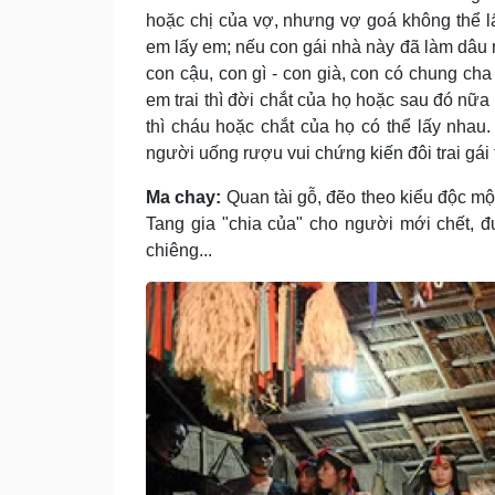
hoặc chị của vợ, nhưng vợ goá không thể lấy
em lấy em; nếu con gái nhà này đã làm dâu nh
con cậu, con gì - con già, con có chung ch
em trai thì đời chắt của họ hoặc sau đó nữa 
thì cháu hoặc chắt của họ có thể lấy nhau
người uống rượu vui chứng kiến đôi trai gái
Ma chay:
Quan tài gỗ, đẽo theo kiểu độc mộ
Tang gia "chia của" cho người mới chết, đ
chiêng...