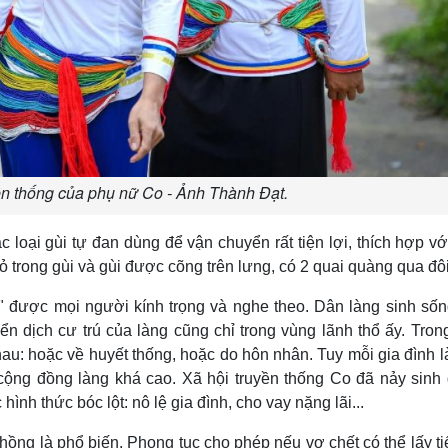
ền thống của phụ nữ Co - Ảnh Thành Đạt.
 loại gùi tự đan dùng để vận chuyển rất tiện lợi, thích hợp vớ
bỏ trong gùi và gùi được cõng trên lưng, có 2 quai quàng qua đôi
" được mọi người kính trọng và nghe theo. Dân làng sinh sốn
ển dịch cư trú của làng cũng chỉ trong vùng lãnh thổ ấy. Tron
hau: hoặc về huyết thống, hoặc do hôn nhân. Tuy mỗi gia đình 
 cộng đồng làng khá cao. Xã hội truyền thống Co đã nảy sinh 
nh thức bóc lột: nô lệ gia đình, cho vay nặng lãi...
hồng là phổ biến. Phong tục cho phép nếu vợ chết có thể lấy t