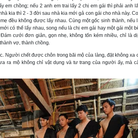
 em chồng; nếu 2 anh em trai lấy 2 chị em gái thì phải anh lấ
à kia thì 2 - 3 đời sau nhà kia mới gả con gái cho nhà này. Co
a mẹ đều không được lấy nhau. Cùng một gốc sinh thành, nếu 
mới có thể lấy nhau, song nếu là chị em gái hay một gái một bê
. Ðám cưới đơn giản, gọn nhẹ, không tốn kém nhiều, chỉ là d
 thành vợ, thành chồng.
c. Người chết được chôn trong bãi mộ của làng, đặt không xa 
ưa ra mộ không chỉ vật dụng và tư trang của người ấy, mà c