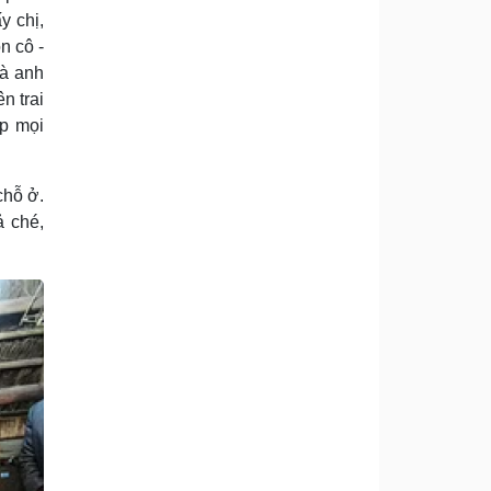
y chị,
n cô -
là anh
n trai
ịp mọi
chỗ ở.
ả ché,