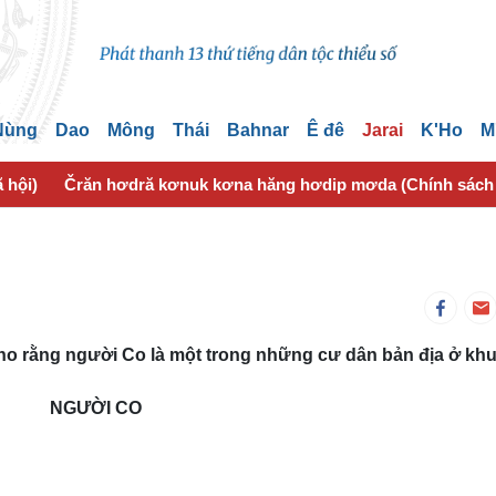
 Nùng
Dao
Mông
Thái
Bahnar
Ê đê
Jarai
K'Ho
M
 hội)
Črăn hơdră kơnuk kơna hăng hơdip mơda (Chính sách
ho rằng người Co là một trong những cư dân bản địa ở kh
NGƯỜI CO