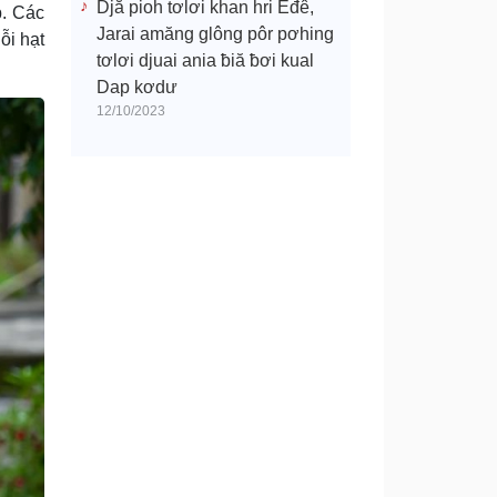
Djă pioh tơlơi khan hri Êđê,
p. Các
Jarai amăng glông pôr pơhing
ỗi hạt
tơlơi djuai ania ƀiă ƀơi kual
Dap kơdư
12/10/2023