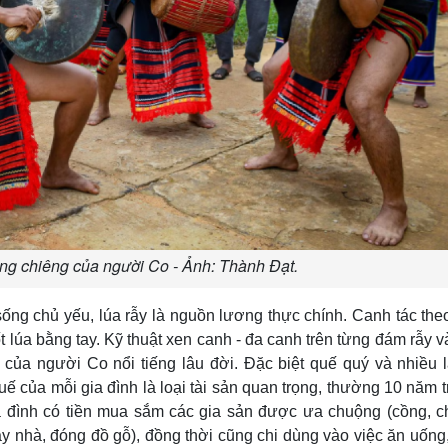
ng chiêng của người Co - Ảnh: Thành Đạt.
sống chủ yếu, lúa rẫy là nguồn lương thực chính. Canh tác the
uốt lúa bằng tay. Kỹ thuật xen canh - đa canh trên từng đám rẫy v
của người Co nổi tiếng lâu đời. Ðặc biệt quế quý và nhiều 
ế của mỗi gia đình là loại tài sản quan trọng, thường 10 năm t
 đình có tiền mua sắm các gia sản được ưa chuộng (cồng, c
, xây nhà, đóng đồ gỗ), đồng thời cũng chi dùng vào việc ăn uống