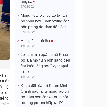
ang să
27/02/2024
Mông ngă lơphet jao tơhan
pơphun ƀơi 7 boh tơring čar,
ƀôn prong đơ đam dêh čar
27/02/2024
Anit glăi ta pô tha
16/10/2023
Jơnum min apăn bruă Khua
pơ ala mơnuih ƀôn sang dêh
čar krăo lăng pơđĭ kyar apui
lơtrik
o hình
13/10/2023
à luân
Khua dêh čar ơi Phạm Minh
là một
Chính nao lăng mông jao pri
rở lên
đơ đam dêh čar kơ bruă pôr
hiêng,
pơhing pơtom hiăp tal IX
, mặc,