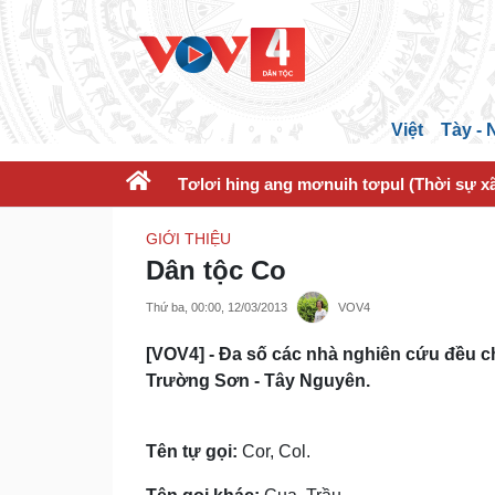
Việt
Tày -
Tơlơi hing ang mơnuih tơpul (Thời sự xã
GIỚI THIỆU
Dân tộc Co
Thứ ba, 00:00, 12/03/2013
VOV4
[VOV4] - Đa số các nhà nghiên cứu đều c
Trường Sơn - Tây Nguyên.
Tên tự gọi:
Cor, Col.