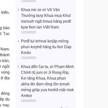
13/10/2023
Khua mir sir ơi Võ Văn
triển.
Thưởng bưp Khua mua Khul
mơnuih ngă hmua hăng pơđĭ
kyar ƀon lan Việt Nam
ng bào
13/10/2023
t. Tục
Pơđĭ tui tơhnal kơjăp mơ̆ng
phun kơphê hăng tiu ƀơi Dap
g Nam.
Kơdư
 thành
13/10/2023
p bàn,
i ngôi
Khua dêh čar ta, ơi Phạm Minh
p vùng
Chính tŭ jum ơi Ji Rong Rip,
 ở địa
Kơ-iăng Khua, Khua phun
akha đơ đam rŏng lŏn tơnah
mơ̆ng grŭp yua hơdră măi mok
m đóng
Amkor
xếp du
13/10/2023
y nay,