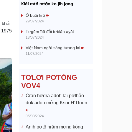
a
Klêi mtă mtăn kơ jih jang
y
Ŏ buôi krô
29/07/2024
c khác
V
m 1975
Tơgŭm ƀô đô̆i tơblăh ayăt
13/07/2024
i
Việt Nam ngời sáng tương lai
d
11/07/2024
e
TƠLƠI PƠTŎNG
o
VOV4
Črăn hơdră adoh lăi pơthâo
đok adoh mơ̆ng Ksor H'Tluen
05/03/2024
Anih pơtô hrăm mơng kông