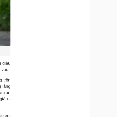
i điều
 vai.
g trên
g làng
làm ăn
giàu -
iếp em