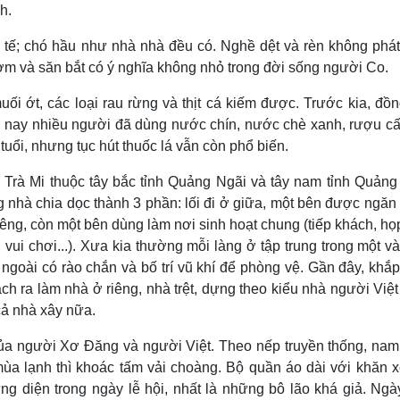
h.
g tế; chó hầu như nhà nhà đều có. Nghề dệt và rèn không phát 
m và săn bắt có ý nghĩa không nhỏ trong đời sống người Co.
ối ớt, các loại rau rừng và thịt cá kiếm được. Trước kia, đồ
, nay nhiều người đã dùng nước chín, nước chè xanh, rượu cấ
tuổi, nhưng tục hút thuốc lá vẫn còn phổ biến.
 Trà Mi thuộc tây bắc tỉnh Quảng Ngãi và tây nam tỉnh Quản
g nhà chia dọc thành 3 phần: lối đi ở giữa, một bên được ngăn
iêng, còn một bên dùng làm nơi sinh hoạt chung (tiếp khách, họ
 vui chơi...). Xưa kia thường mỗi làng ở tập trung trong một và
 ngoài có rào chắn và bố trí vũ khí để phòng vệ. Gần đây, khắ
ách ra làm nhà ở riêng, nhà trệt, dựng theo kiểu nhà người Việt
cả nhà xây nữa.
a người Xơ Ðăng và người Việt. Theo nếp truyền thống, na
mùa lạnh thì khoác tấm vải choàng. Bộ quần áo dài với khăn 
g diện trong ngày lễ hội, nhất là những bô lão khá giả. Ngà