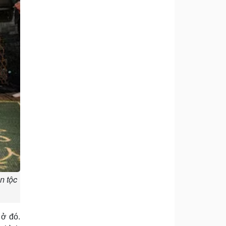
n tộc
 ở đó.