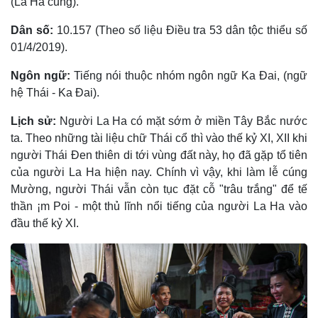
(La Ha củng).
Dân số:
10.157 (Theo số liệu Điều tra 53 dân tộc thiểu số
01/4/2019).
Ngôn ngữ:
Tiếng nói thuộc nhóm ngôn ngữ Ka Ðai, (ngữ
hệ Thái - Ka Ðai).
Lịch sử:
Người La Ha có mặt sớm ở miền Tây Bắc nước
ta. Theo những tài liệu chữ Thái cổ thì vào thế kỷ XI, XII khi
người Thái Ðen thiên di tới vùng đất này, họ đã gặp tổ tiên
của người La Ha hiện nay. Chính vì vậy, khi làm lễ cúng
Mường, người Thái vẫn còn tục đặt cỗ "trâu trắng" để tế
thần ¡m Poi - một thủ lĩnh nổi tiếng của người La Ha vào
đầu thế kỷ XI.