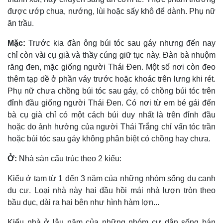
được ướp chua, nướng, lùi hoặc sấy khô để dành. Phụ nữ
ăn trầu.
Mặc:
Trước kia đàn ông búi tóc sau gáy nhưng đến nay
chỉ còn vài cụ già và thầy cúng giữ tục này. Ðàn bà nhuộm
răng đen, mặc giống người Thái Ðen. Một số nơi còn đeo
thêm tạp dề ở phần váy trước hoặc khoác trên lưng khi rét.
Phụ nữ chưa chồng búi tóc sau gáy, có chồng búi tóc trên
đỉnh đầu giống người Thái Ðen. Có nơi từ em bé gái đến
bà cụ già chỉ có một cách búi duy nhất là trên đỉnh đầu
hoặc do ảnh hưởng của người Thái Trắng chỉ vấn tóc trần
hoặc búi tóc sau gáy không phân biệt có chồng hay chưa.
Ở:
Nhà sàn cấu trúc theo 2 kiểu:
Kiểu ở tạm từ 1 đến 3 năm của những nhóm sống du canh
du cư. Loại nhà này hai đầu hồi mái nhà lượn tròn theo
bầu dục, dài ra hai bên như hình hàm lợn...
Kiểu nhà ở lâu năm của những nhóm cư dân sống bán