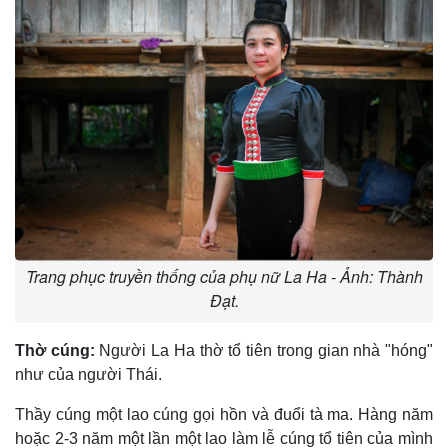
Trang phục truyền thống của phụ nữ La Ha - Ảnh: Thành
Đạt.
Thờ cúng:
Người La Ha thờ tổ tiên trong gian nhà "hóng"
như của người Thái.
Thầy cúng một lao cúng gọi hồn và đuổi tà ma. Hàng năm
hoặc 2-3 năm một lần một lao làm lễ cúng tổ tiên của mình