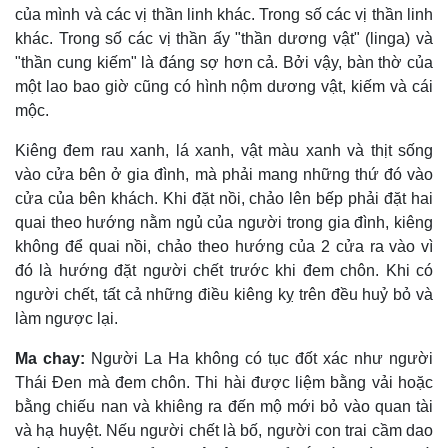
của mình và các vị thần linh khác. Trong số các vị thần linh
khác. Trong số các vị thần ấy "thần dương vật" (linga) và
"thần cung kiếm" là đáng sợ hơn cả. Bởi vậy, bàn thờ của
một lao bao giờ cũng có hình nộm dương vật, kiếm và cái
mộc.
Kiêng đem rau xanh, lá xanh, vật màu xanh và thịt sống
vào cửa bên ở gia đình, mà phải mang những thứ đó vào
cửa của bên khách. Khi đặt nồi, chảo lên bếp phải đặt hai
quai theo hướng nằm ngủ của người trong gia đình, kiêng
không để quai nồi, chảo theo hướng của 2 cửa ra vào vì
đó là hướng đặt người chết trước khi đem chôn. Khi có
người chết, tất cả những điều kiêng kỵ trên đều huỷ bỏ và
làm ngược lại.
Ma chay:
Người La Ha không có tục đốt xác như người
Thái Ðen mà đem chôn. Thi hài được liệm bằng vải hoặc
bằng chiếu nan và khiêng ra đến mộ mới bỏ vào quan tài
và hạ huyệt. Nếu người chết là bố, người con trai cầm dao