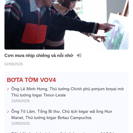
Cơn mưa nhịp chiêng và nỗi nhớ
02/08/2026
BƠTA TỜM VOV4
Ồng Lê Minh Hưng, Thủ tướng Chính phủ pơrjum bơyai mờ
Thủ tướng lơgar Timor-Leste
10/06/2026
Ồng Tô Lâm, Tổng Bí thư, Chủ tịch lơgar wă ồng Hun
Manet, Thủ tướng lơgar Bơtau Campuchia
10/06/2026