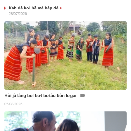
Kah dà kơl hề mè bèp dê
28/07/2026
Hòi jà làng bol bơt bơtàu ƀòn lơgar
05/08/2026