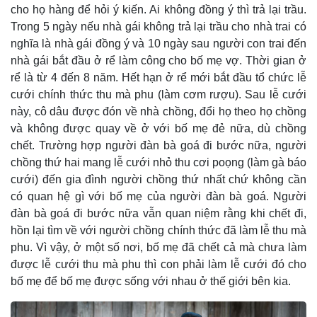
cho họ hàng để hỏi ý kiến. Ai không đồng ý thì trả lại trầu.
Trong 5 ngày nếu nhà gái không trả lại trầu cho nhà trai có
nghĩa là nhà gái đồng ý và 10 ngày sau người con trai đến
nhà gái bắt đầu ở rể làm công cho bố mẹ vợ. Thời gian ở
rể là từ 4 đến 8 năm. Hết hạn ở rể mới bắt đầu tổ chức lễ
cưới chính thức thu mà phu (làm cơm rượu). Sau lễ cưới
này, cô dâu được đón về nhà chồng, đổi họ theo họ chồng
và không được quay về ở với bố mẹ đẻ nữa, dù chồng
chết. Trường hợp người đàn bà goá đi bước nữa, người
chồng thứ hai mang lễ cưới nhỏ thu cơi poọng (làm gà báo
cưới) đến gia đình người chồng thứ nhất chứ không cần
có quan hệ gì với bố mẹ của người đàn bà goá. Người
đàn bà goá đi bước nữa vẫn quan niệm rằng khi chết đi,
hồn lại tìm về với người chồng chính thức đã làm lễ thu mà
phu. Vì vậy, ở một số nơi, bố mẹ đã chết cả mà chưa làm
được lễ cưới thu mà phu thì con phải làm lễ cưới đó cho
bố mẹ để bố mẹ được sống với nhau ở thế giới bên kia.