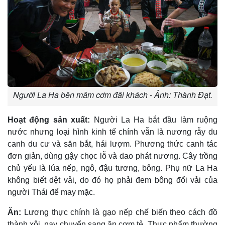
Người La Ha bên mâm cơm đãi khách - Ảnh: Thành Đạt.
Hoạt động sản xuất:
Người La Ha bắt đầu làm ruộng
nước nhưng loại hình kinh tế chính vẫn là nương rẫy du
canh du cư và săn bắt, hái lượm. Phương thức canh tác
đơn giản, dùng gậy chọc lỗ và dao phát nương. Cây trồng
chủ yếu là lúa nếp, ngô, đậu tương, bông. Phụ nữ La Ha
không biết dệt vải, do đó họ phải đem bông đổi vải của
người Thái để may mặc.
Ăn:
Lương thực chính là gạo nếp chế biến theo cách đồ
thành xôi, nay chuyển sang ăn cơm tẻ. Thực phẩm thường