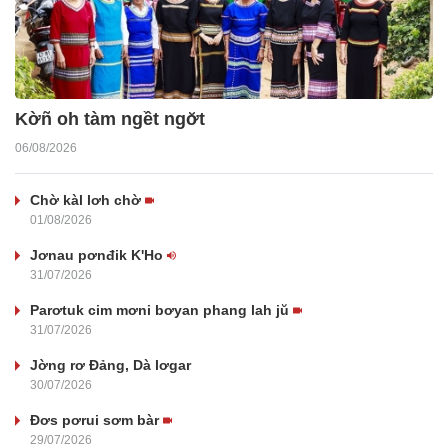
Kờñ oh tàm ngềt ngơ̆t
06/08/2026
Chờ kàl lơh chờ
01/08/2026
Jơnau pơnđik K'Ho
31/07/2026
Parơtuk cim mơni bơyan phang lah jŭ
31/07/2026
Jờng rơ Đảng, Dà lơgar
30/07/2026
Đơs pơrui sơm bàr
29/07/2026