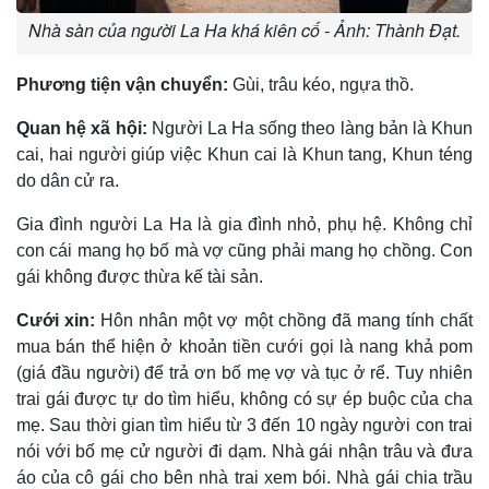
Nhà sàn của người La Ha khá kiên cố - Ảnh: Thành Đạt.
Phương tiện vận chuyển:
Gùi, trâu kéo, ngựa thồ.
Quan hệ xã hội:
Người La Ha sống theo làng bản là Khun
cai, hai người giúp việc Khun cai là Khun tang, Khun téng
do dân cử ra.
Gia đình người La Ha là gia đình nhỏ, phụ hệ. Không chỉ
con cái mang họ bố mà vợ cũng phải mang họ chồng. Con
gái không được thừa kế tài sản.
Cưới xin:
Hôn nhân một vợ một chồng đã mang tính chất
mua bán thể hiện ở khoản tiền cưới gọi là nang khả pom
(giá đầu người) để trả ơn bố mẹ vợ và tục ở rể. Tuy nhiên
trai gái được tự do tìm hiểu, không có sự ép buộc của cha
mẹ. Sau thời gian tìm hiểu từ 3 đến 10 ngày người con trai
nói với bố mẹ cử người đi dạm. Nhà gái nhận trâu và đưa
áo của cô gái cho bên nhà trai xem bói. Nhà gái chia trầu