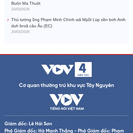
Buôn Ma Thuột
20/03/2026
Thủ tướng ồng Phạm Minh Chính wă Mpồl Lùp sền bơh Anih
duh broă câu Âu (EC)
20/03/2026
Cơ quan thường trú khu vực Tây Nguyên
Giám đốc: Lê Hải Sơn
Phó Giám đốc: Hà Mạnh Thắng - Phó Giám đốc: Phạm