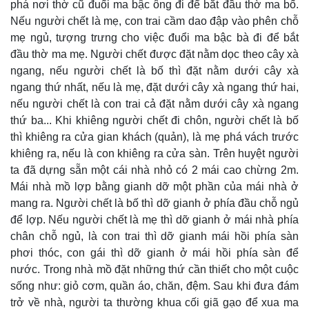
phá nơi thờ cũ đuổi ma bậc ông đi để bắt đầu thờ ma bố.
Nếu người chết là mẹ, con trai cầm dao đập vào phên chỗ
mẹ ngủ, tượng trưng cho việc đuổi ma bậc bà đi để bắt
đầu thờ ma mẹ. Người chết được đặt nằm dọc theo cây xà
ngang, nếu người chết là bố thì đặt nằm dưới cây xà
ngang thứ nhất, nếu là mẹ, đặt dưới cây xà ngang thứ hai,
nếu người chết là con trai cả đặt nằm dưới cây xà ngang
thứ ba... Khi khiêng người chết đi chôn, người chết là bố
thì khiêng ra cửa gian khách (quản), là mẹ phá vách trước
khiêng ra, nếu là con khiêng ra cửa sàn. Trên huyệt người
ta đã dựng sẵn một cái nhà nhỏ có 2 mái cao chừng 2m.
Mái nhà mồ lợp bằng gianh dỡ một phần của mái nhà ở
mang ra. Người chết là bố thì dỡ gianh ở phía đầu chỗ ngủ
để lợp. Nếu người chết là mẹ thì dỡ gianh ở mái nhà phía
chân chỗ ngủ, là con trai thì dỡ gianh mái hồi phía sàn
phơi thóc, con gái thì dỡ gianh ở mái hồi phía sàn để
nước. Trong nhà mồ đặt những thứ cần thiết cho một cuộc
sống như: giỏ cơm, quần áo, chăn, đệm. Sau khi đưa đám
trở về nhà, người ta thường khua cối giã gạo để xua ma