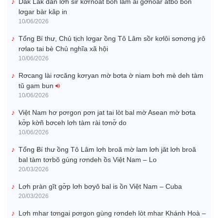
Dăk Lăk dan lơh sir kơrnoăt boh lam ai gơnoar ătbồ ƀòn
lơgar bàr kâp in
10/06/2026
Tổng Bí thư, Chủ tịch lơgar ồng Tô Lâm sồr kơlôi sơnơng jrô
rơlao tai bè Chủ nghĩa xã hội
10/06/2026
Rơcang lài rơcăng kơryan mờ bơta ờ niam bơh mè deh tàm
tŭ gam bun
10/06/2026
Việt Nam hơ pơrgon pơn jat tai lòt bal mờ Asean mờ bơta
kơ̆p kờñ bơceh lơh tàm rài tơnơ̆ do
10/06/2026
Tổng Ƀí thư ồng Tô Lâm lơh broă mờ lam lơh jăt lơh broă
bal tàm tơrbŏ gùng rơndeh ồs Việt Nam – Lo
20/03/2026
Lơh pràn gĭt gơ̆p lơh bơyô bal is ồn Việt Nam – Cuba
20/03/2026
Lơh mhar tơngai pơrgon gùng rơndeh lòt mhar Khánh Hoà –