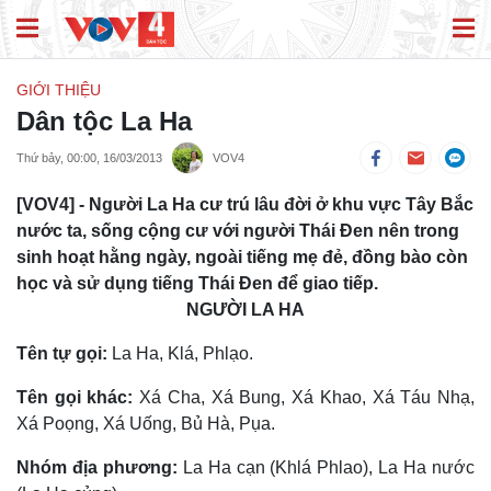
GIỚI THIỆU
Dân tộc La Ha
Thứ bảy, 00:00, 16/03/2013
VOV4
[VOV4] - Người La Ha cư trú lâu đời ở khu vực Tây Bắc
nước ta, sống cộng cư với người Thái Đen nên trong
sinh hoạt hằng ngày, ngoài tiếng mẹ đẻ, đồng bào còn
học và sử dụng tiếng Thái Đen để giao tiếp.
NGƯỜI LA HA
Tên tự gọi:
La Ha, Klá, Phlạo.
Tên gọi khác:
Xá Cha, Xá Bung, Xá Khao, Xá Táu Nhạ,
Xá Poọng, Xá Uống, Bủ Hà, Pụa.
Nhóm địa phương:
La Ha cạn (Khlá Phlao), La Ha nước