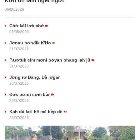
Kờñ oh tàm ngềt ngơ̆t
06/08/2026
Chờ kàl lơh chờ
01/08/2026
Jơnau pơnđik K'Ho
31/07/2026
Parơtuk cim mơni bơyan phang lah jŭ
31/07/2026
Jờng rơ Đảng, Dà lơgar
30/07/2026
Đơs pơrui sơm bàr
29/07/2026
Kah dà kơl hề mè bèp dê
28/07/2026