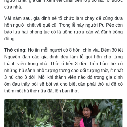
người chết, gia đình xem vết chân trên lớp tro rắc rối trước
cửa nhà.
Vài năm sau, gia đình sẽ tổ chức làm chay để cúng đưa
hồn người chết về quê cũ. Trong lễ này người Pu Péo còn
bảo lưu hai phong tục cổ là uống rượu cần và đánh trống
đồng.
Thờ cúng:
Họ tin mỗi người có 8 hồn, chín vía. Ðêm 30 tết
Nguyên đán các gia đình đều làm lễ gọi hồn cho từng
thành viên trong nhà. Thờ tổ tiên 3 đời. Trên bàn thờ có
những hũ sành nhỏ tượng trưng cho đối tượng thờ, ít nhất
3 hũ cho 3 đời. Mỗi khi thành viên nào đó trong gia đình
ốm đau thầy bói sẽ bói và cho biết cần phải thờ ai để có
thêm một hũ thờ nữa đặt lên bàn thờ.