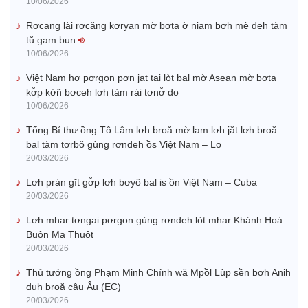
10/06/2026
Rơcang lài rơcăng kơryan mờ bơta ờ niam bơh mè deh tàm
tŭ gam bun
10/06/2026
Việt Nam hơ pơrgon pơn jat tai lòt bal mờ Asean mờ bơta
kơ̆p kờñ bơceh lơh tàm rài tơnơ̆ do
10/06/2026
Tổng Ƀí thư ồng Tô Lâm lơh broă mờ lam lơh jăt lơh broă
bal tàm tơrbŏ gùng rơndeh ồs Việt Nam – Lo
20/03/2026
Lơh pràn gĭt gơ̆p lơh bơyô bal is ồn Việt Nam – Cuba
20/03/2026
Lơh mhar tơngai pơrgon gùng rơndeh lòt mhar Khánh Hoà –
Buôn Ma Thuột
20/03/2026
Thủ tướng ồng Phạm Minh Chính wă Mpồl Lùp sền bơh Anih
duh broă câu Âu (EC)
20/03/2026