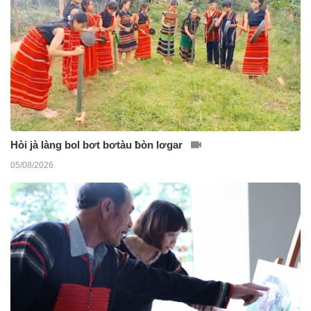
Hòi jà làng bol bơt bơtàu ƀòn lơgar
05/08/2026