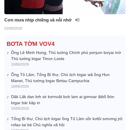
Cơn mưa nhịp chiêng và nỗi nhớ
02/08/2026
BƠTA TỜM VOV4
Ồng Lê Minh Hưng, Thủ tướng Chính phủ pơrjum bơyai mờ
Thủ tướng lơgar Timor-Leste
10/06/2026
Ồng Tô Lâm, Tổng Bí thư, Chủ tịch lơgar wă ồng Hun
Manet, Thủ tướng lơgar Bơtau Campuchia
10/06/2026
Dăk Lăk dan lơh sir kơrnoăt boh lam ai gơnoar ătbồ ƀòn
lơgar bàr kâp in
10/06/2026
Tổng Bí thư, Chủ tịch lơgar ồng Tô Lâm sồr kơlôi sơnơng jrô
rơlao tai bè Chủ nghĩa xã hội