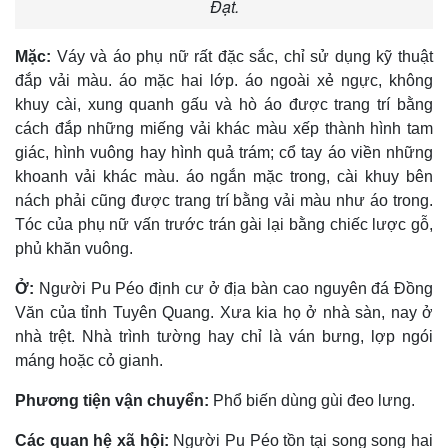
Đạt.
Mặc:
Váy và áo phụ nữ rất đặc sắc, chỉ sử dụng kỹ thuật
đắp vải màu. áo mặc hai lớp. áo ngoài xẻ ngực, không
khuy cài, xung quanh gấu và hò áo được trang trí bằng
cách đắp những miếng vải khác màu xếp thành hình tam
giác, hình vuông hay hình quả trám; cổ tay áo viền những
khoanh vải khác màu. áo ngắn mặc trong, cài khuy bên
nách phải cũng được trang trí bằng vải màu như áo trong.
Tóc của phụ nữ vấn trước trán gài lại bằng chiếc lược gỗ,
phủ khăn vuông.
Ở:
Người Pu Péo định cư ở địa bàn cao nguyên đá Đồng
Văn của tỉnh Tuyên Quang. Xưa kia họ ở nhà sàn, nay ở
nhà trệt. Nhà trình tường hay chỉ là ván bưng, lợp ngói
máng hoặc cỏ gianh.
Phương tiện vận chuyển:
Phổ biến dùng gùi đeo lưng.
Các quan hệ xã hội:
Người Pu Péo tồn tại song song hai