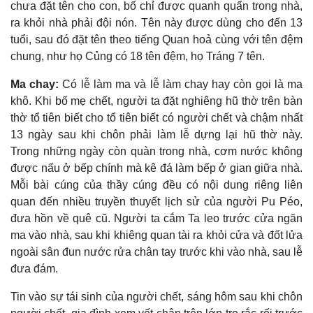
chưa đặt tên cho con, bố chỉ được quanh quẩn trong nhà,
ra khỏi nhà phải đội nón. Tên này được dùng cho đến 13
tuổi, sau đó đặt tên theo tiếng Quan hoả cùng với tên đệm
chung, như họ Củng có 18 tên đệm, họ Tráng 7 tên.
Ma chay:
Có lễ làm ma và lễ làm chay hay còn gọi là ma
khô. Khi bố mẹ chết, người ta đặt nghiêng hũ thờ trên bàn
thờ tổ tiên biết cho tổ tiên biết có người chết và chậm nhất
13 ngày sau khi chôn phải làm lễ dựng lại hũ thờ này.
Trong những ngày còn quàn trong nhà, cơm nước không
được nấu ở bếp chính mà kê đá làm bếp ở gian giữa nhà.
Mỗi bài cúng của thầy cúng đều có nội dung riêng liên
quan đến nhiều truyền thuyết lịch sử của người Pu Péo,
đưa hồn về quê cũ. Người ta cắm Ta leo trước cửa ngăn
ma vào nhà, sau khi khiêng quan tài ra khỏi cửa và đốt lửa
ngoài sân đun nước rửa chân tay trước khi vào nhà, sau lễ
đưa đám.
Tin vào sự tái sinh của người chết, sáng hôm sau khi chôn