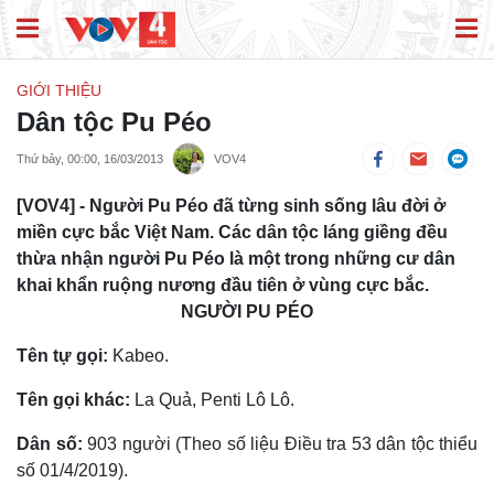
GIỚI THIỆU
Dân tộc Pu Péo
Thứ bảy, 00:00, 16/03/2013
VOV4
[VOV4] - Người Pu Péo đã từng sinh sống lâu đời ở
miền cực bắc Việt Nam. Các dân tộc láng giềng đều
thừa nhận người Pu Péo là một trong những cư dân
khai khẩn ruộng nương đầu tiên ở vùng cực bắc.
NGƯỜI PU PÉO
Tên tự gọi:
Kabeo.
Tên gọi khác:
La Quả, Penti Lô Lô.
Dân số:
903 người (Theo số liệu Điều tra 53 dân tộc thiểu
số 01/4/2019).