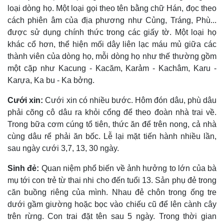
loại dòng họ. Một loại gọi theo tên bằng chữ Hán, đọc theo
cách phiên âm của địa phương như Củng, Tráng, Phù...
được sử dụng chính thức trong các giấy tờ. Một loại họ
khác cổ hơn, thể hiện mối dây liên lạc máu mủ giữa các
thành viên của dòng họ, mỗi dòng họ như thế thường gồm
một cặp như Kacung - Kacăm, Karảm - Kachâm, Karu -
Karựa, Ka bu - Ka bởng.
Cưới xin:
Cưới xin có nhiều bước. Hôm đón dâu, phù dâu
phải cõng cô dâu ra khỏi cổng để theo đoàn nhà trai về.
Trong bữa cơm cúng tổ tiên, thức ăn để trên nong, cả nhà
cùng dâu rể phải ăn bốc. Lễ lại mặt tiến hành nhiều lần,
sau ngày cưới 3,7, 13, 30 ngày.
Sinh đẻ:
Quan niệm phổ biến về ảnh hưởng to lớn của bà
mụ tới con trẻ từ thai nhi cho đến tuổi 13. Sản phụ đẻ trong
căn buồng riêng của mình. Nhau đẻ chôn trong ống tre
dưới gầm giường hoặc bọc vào chiếu cũ để lên cành cây
trên rừng. Con trai đặt tên sau 5 ngày. Trong thời gian