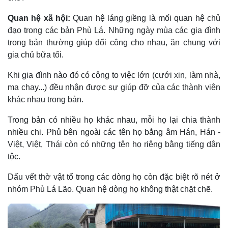
Quan hệ xã hội:
Quan hệ láng giềng là mối quan hệ chủ
đạo trong các bản Phù Lá. Những ngày mùa các gia đình
trong bản thường giúp đổi công cho nhau, ăn chung với
gia chủ bữa tối.
Khi gia đình nào đó có công to việc lớn (cưới xin, làm nhà,
ma chay...) đều nhận được sự giúp đỡ của các thành viên
khác nhau trong bản.
Trong bản có nhiều họ khác nhau, mỗi họ lại chia thành
nhiều chi. Phủ bên ngoài các tên họ bằng âm Hán, Hán -
Việt, Việt, Thái còn có những tên họ riêng bằng tiếng dân
tộc.
Dấu vết thờ vật tổ trong các dòng họ còn đặc biệt rõ nét ở
nhóm Phù Lá Lão. Quan hệ dòng họ không thật chặt chẽ.