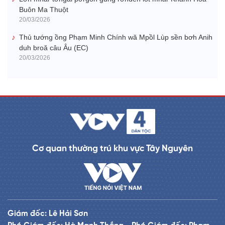
Buôn Ma Thuột
20/03/2026
Thủ tướng ồng Phạm Minh Chính wă Mpồl Lùp sền bơh Anih
duh broă câu Âu (EC)
20/03/2026
Cơ quan thường trú khu vực Tây Nguyên
Giám đốc: Lê Hải Sơn