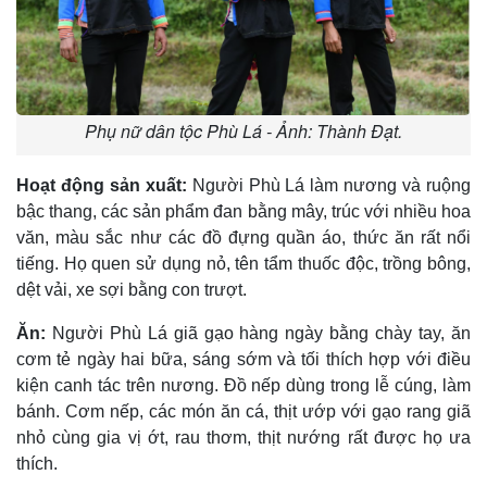
Phụ nữ dân tộc Phù Lá - Ảnh: Thành Đạt.
Hoạt động sản xuất:
Người Phù Lá làm nương và ruộng
bậc thang, các sản phẩm đan bằng mây, trúc với nhiều hoa
văn, màu sắc như các đồ đựng quần áo, thức ăn rất nổi
tiếng. Họ quen sử dụng nỏ, tên tẩm thuốc độc, trồng bông,
dệt vải, xe sợi bằng con trượt.
Ăn:
Người Phù Lá giã gạo hàng ngày bằng chày tay, ăn
cơm tẻ ngày hai bữa, sáng sớm và tối thích hợp với điều
kiện canh tác trên nương. Ðồ nếp dùng trong lễ cúng, làm
bánh. Cơm nếp, các món ăn cá, thịt ướp với gạo rang giã
nhỏ cùng gia vị ớt, rau thơm, thịt nướng rất được họ ưa
thích.