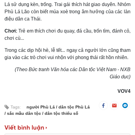
Lá sử dụng kèn, trống. Trai gái thích hát giao duyên. Nhóm
Phù Lá Lão còn biết múa xoè trong âm hưởng của các làn
điệu dân ca Thái.
Chơi:
Trẻ em thích chơi đu quay, đá cầu, trốn tìm, đánh cỏ,
chơi cù...
Trong các dịp hội hè, lễ tết... ngay cả người lớn cũng tham
gia vào các trò chơi vui nhộn với phong thái rất hồn nhiên.
(Theo Bức tranh Văn hóa các Dân tộc Việt Nam - NXB
Giáo dục)
VOV4
Tags:
người Phù Lá
dân tộc Phù Lá
sắc mầu dân tộc
dân tộc thiểu số
Viết bình luận