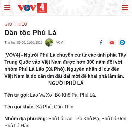
GIỚI THIỆU
Dân tộc Phù Lá
Thứ hai, 00:00, 11/03/2013
VOV4
[VOV4] - Người Phù Lá chuyển cư từ các tỉnh phía Tây
Trung Quốc vào Việt Nam được hơn 300 năm đối với
nhóm Phù Lá Lão (Xá Phó). Nguyên nhân di cư đến
Việt Nam là do cần tìm đất đai mới để khai phá làm ăn.
NGƯỜI PHÙ LÁ
Tên tự gọi:
Lao Va Xơ, Bồ Khô Pạ, Phù Lá.
Tên gọi khác:
Xá Phó, Cần Thin.
Nhóm địa phương:
Phù Lá Lão - Bồ Khô Pạ, Phù Lá Ðen,
Phù Lá Hán.