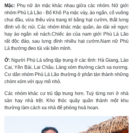
Mặc:
Phụ nữ ăn mặc khác nhau giữa các nhóm. Nữ giới
nhóm Phù Lá Lão - Bố Khô Pạ mặc váy, áo ngắn, cổ vuông
chui đầu, vừa thêu vừa trang trí bằng hạt cườm, thắt lưng
đính vỏ ốc núi. Các nhóm khác mặc quần, áo dài xẻ ngực
hay áo ngắn xẻ nách.Chiếc áo của nam giới Phù Lá Lão
rất độc đáo, sau lưng đính nhiều hạt cườm.Nam nữ Phù
Lá thường đeo túi vải bên mình.
Ở:
Người Phù Lá sống tập trung ở các tỉnh: Hà Giang, Lào
Cai, Yên Bái, Lai Châu. Làng xóm thường cách xa nương.
Cư dân nhóm Phù Lá Lão thường ở phân tán thành những
chòm xóm với quy mô nhỏ.
Các nhóm khác cư trú tập trung hơn. Tuỳ từng nơi ở nhà
sàn hay nhà trệt. Kho thóc quây quần thành một khu
thường làm cách xa nhà để phòng hoả hoạn.