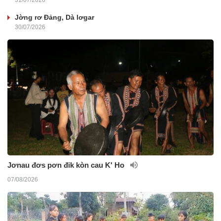
Jờng rơ Đảng, Dà lơgar
30/07/2026
Jơnau đơs pơn đik kòn cau K' Ho
07/08/2026