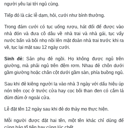
người yêu lại tới ngủ cùng.
Tiếp đó là các lễ dạm, hỏi, cưới như bình thường.
Trong đám cưới có tục uống rượu, hát đối để được vào
nhà đón và đưa cô dâu về nhà trai và nhà gái, tục vẩy
nước bẩn và bôi nhọ nồi lên mặt đoàn nhà trai trước khi ra
về, tục lại mặt sau 12 ngày cưới.
Sinh đẻ:
Sản phụ đẻ ngồi. Họ không được ngủ trên
giường, mà phải ngủ trên đệm rơm. Nhau đẻ chôn dưới
gầm giường hoặc chân cột dưới gầm sàn, phía buồng ngủ.
Sau khi đẻ kiêng người lạ vào nhà 3 ngày với dấu hiệu úp
nón trên cọc ở trước cửa hay cọc bôi than đen có cắm lá
đùm đúm ở ngoài cửa.
Lễ đặt tên 12 ngày sau khi đẻ do thày mo thực hiện.
Mỗi người được đặt hai tên, một tên khác chỉ dùng để
cúng báo tổ tiên hay cúng lúc chết.