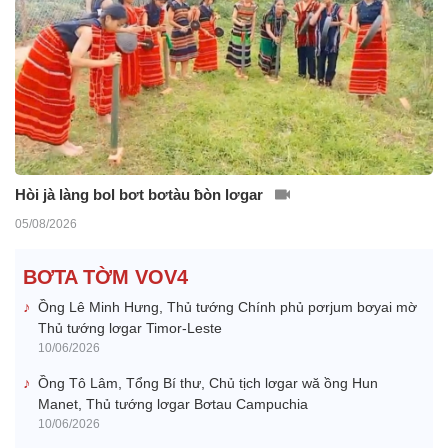
Hòi jà làng bol bơt bơtàu ƀòn lơgar
05/08/2026
BƠTA TỜM VOV4
Ồng Lê Minh Hưng, Thủ tướng Chính phủ pơrjum bơyai mờ
Thủ tướng lơgar Timor-Leste
10/06/2026
Ồng Tô Lâm, Tổng Bí thư, Chủ tịch lơgar wă ồng Hun
Manet, Thủ tướng lơgar Bơtau Campuchia
10/06/2026