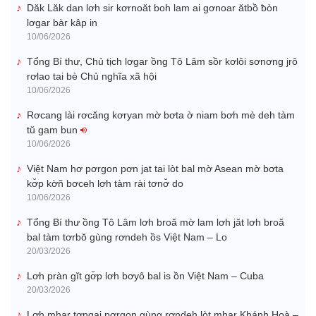
Dăk Lăk dan lơh sir kơrnoăt boh lam ai gơnoar ătbồ ƀòn
lơgar bàr kâp in
10/06/2026
Tổng Bí thư, Chủ tịch lơgar ồng Tô Lâm sồr kơlôi sơnơng jrô
rơlao tai bè Chủ nghĩa xã hội
10/06/2026
Rơcang lài rơcăng kơryan mờ bơta ờ niam bơh mè deh tàm
tŭ gam bun
10/06/2026
Việt Nam hơ pơrgon pơn jat tai lòt bal mờ Asean mờ bơta
kơ̆p kờñ bơceh lơh tàm rài tơnơ̆ do
10/06/2026
Tổng Ƀí thư ồng Tô Lâm lơh broă mờ lam lơh jăt lơh broă
bal tàm tơrbŏ gùng rơndeh ồs Việt Nam – Lo
20/03/2026
Lơh pràn gĭt gơ̆p lơh bơyô bal is ồn Việt Nam – Cuba
20/03/2026
Lơh mhar tơngai pơrgon gùng rơndeh lòt mhar Khánh Hoà –