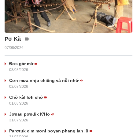
Pơ Kă
07/08/2026
Đơs gàr mìr
03/08/2026
Cơn mưa nhịp chiêng và nỗi nhớ
02/08/2026
Chờ kàl lơh chờ
01/08/2026
Jơnau pơnđik K'Ho
31/07/2026
Parơtuk cim mơni bơyan phang lah jŭ
31/07/2026