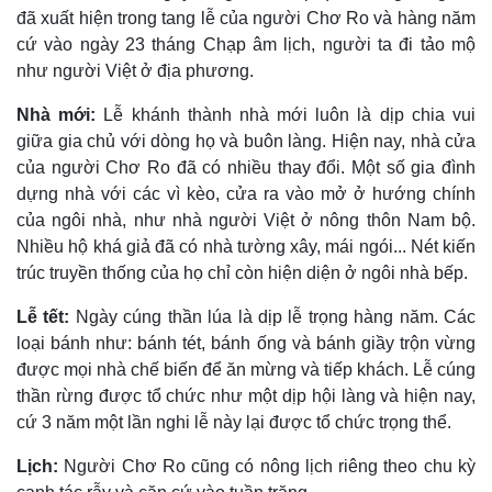
đã xuất hiện trong tang lễ của người Chơ Ro và hàng năm
cứ vào ngày 23 tháng Chạp âm lịch, người ta đi tảo mộ
như người Việt ở địa phương.
Nhà mới:
Lễ khánh thành nhà mới luôn là dịp chia vui
giữa gia chủ với dòng họ và buôn làng. Hiện nay, nhà cửa
của người Chơ Ro đã có nhiều thay đổi. Một số gia đình
dựng nhà với các vì kèo, cửa ra vào mở ở hướng chính
của ngôi nhà, như nhà người Việt ở nông thôn Nam bộ.
Nhiều hộ khá giả đã có nhà tường xây, mái ngói... Nét kiến
trúc truyền thống của họ chỉ còn hiện diện ở ngôi nhà bếp.
Lễ tết:
Ngày cúng thần lúa là dịp lễ trọng hàng năm. Các
loại bánh như: bánh tét, bánh ống và bánh giầy trộn vừng
được mọi nhà chế biến để ăn mừng và tiếp khách. Lễ cúng
thần rừng được tổ chức như một dịp hội làng và hiện nay,
cứ 3 năm một lần nghi lễ này lại được tổ chức trọng thể.
Lịch:
Người Chơ Ro cũng có nông lịch riêng theo chu kỳ