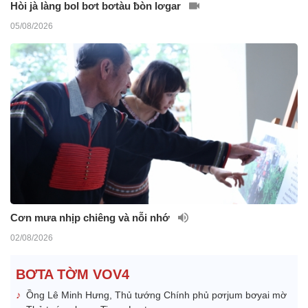
Hòi jà làng bol bơt bơtàu ƀòn lơgar
05/08/2026
Cơn mưa nhịp chiêng và nỗi nhớ
02/08/2026
BƠTA TỜM VOV4
Ồng Lê Minh Hưng, Thủ tướng Chính phủ pơrjum bơyai mờ