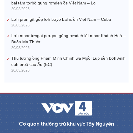
bal tàm tơrbŏ gùng rơndeh ồs Việt Nam – Lo
20/03/2026
Lơh pràn gĭt gơ̆p lơh bơyô bal is ồn Việt Nam – Cuba
20/03/2026
Lơh mhar tơngai pơrgon gùng rơndeh lòt mhar Khánh Hoà –
Buôn Ma Thuột
20/03/2026
Thủ tướng ồng Phạm Minh Chính wă Mpồl Lùp sền bơh Anih
duh broă câu Âu (EC)
20/03/2026
Cơ quan thường trú khu vực Tây Nguyên