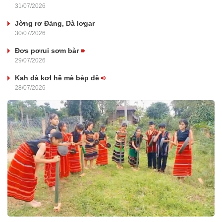
31/07/2026
Jờng rơ Đảng, Dà lơgar
30/07/2026
Đơs pơrui sơm bàr
29/07/2026
Kah dà kơl hề mè bèp dê
28/07/2026