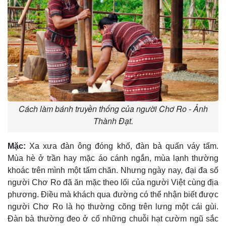
Cách làm bánh truyền thống của người Chơ Ro - Ảnh
Thành Đạt.
Mặc:
Xa xưa đàn ông đóng khố, đàn bà quấn váy tấm.
Mùa hè ở trần hay mặc áo cánh ngắn, mùa lạnh thường
khoác trên mình một tấm chăn. Nhưng ngày nay, đại đa số
người Chơ Ro đã ăn mặc theo lối của người Việt cùng địa
phương. Ðiều mà khách qua đường có thể nhận biết được
người Chơ Ro là họ thường cõng trên lưng một cái gùi.
Ðàn bà thường đeo ở cổ những chuỗi hạt cườm ngũ sắc