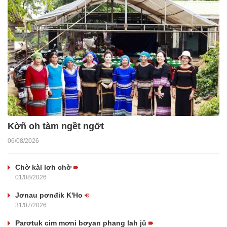
Kờñ oh tàm ngềt ngơ̆t
06/08/2026
Chờ kàl lơh chờ
01/08/2026
Jơnau pơnđik K'Ho
31/07/2026
Parơtuk cim mơni bơyan phang lah jŭ