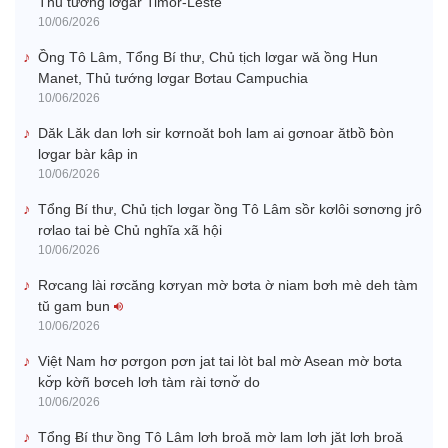
Thủ tướng lơgar Timor-Leste
10/06/2026
Ồng Tô Lâm, Tổng Bí thư, Chủ tịch lơgar wă ồng Hun
Manet, Thủ tướng lơgar Bơtau Campuchia
10/06/2026
Dăk Lăk dan lơh sir kơrnoăt boh lam ai gơnoar ătbồ ƀòn
lơgar bàr kâp in
10/06/2026
Tổng Bí thư, Chủ tịch lơgar ồng Tô Lâm sồr kơlôi sơnơng jrô
rơlao tai bè Chủ nghĩa xã hội
10/06/2026
Rơcang lài rơcăng kơryan mờ bơta ờ niam bơh mè deh tàm
tŭ gam bun
10/06/2026
Việt Nam hơ pơrgon pơn jat tai lòt bal mờ Asean mờ bơta
kơ̆p kờñ bơceh lơh tàm rài tơnơ̆ do
10/06/2026
Tổng Ƀí thư ồng Tô Lâm lơh broă mờ lam lơh jăt lơh broă