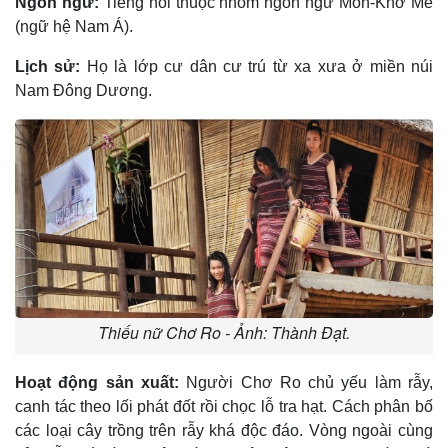
Ngôn ngữ:
Tiếng nói thuộc nhóm ngôn ngữ Môn-Khơ Me
(ngữ hệ Nam Á).
Lịch sử:
Họ là lớp cư dân cư trú từ xa xưa ở miền núi
Nam Ðông Dương.
Thiếu nữ Chơ Ro - Ảnh: Thành Đạt.
Hoạt động sản xuất:
Người Chơ Ro chủ yếu làm rẫy,
canh tác theo lối phát đốt rồi chọc lỗ tra hạt. Cách phân bố
các loại cây trồng trên rẫy khá độc đáo. Vòng ngoài cùng