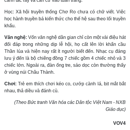
canh tác rẫy và căn cứ vào tuần trăng.
Học: Xã hội truyền thống Chơ Ro chưa có chữ viết. Việc
học hành truyền bá kiến thức cho thế hệ sau theo lối truyền
khẩu.
Văn nghệ:
Vốn văn nghệ dân gian chỉ còn một vài điệu hát
đối đáp trong những dịp lễ hội, họ cất lên lời khẩn cầu
Thần lúa và hiện nay rất ít người biết đến. Nhạc cụ đáng
lưu ý đến là bộ chiêng đồng 7 chiếc gồm 4 chiếc nhỏ và 3
chiếc lớn. Ngoài ra, đàn ống tre, sáo dọc còn thường thấy
ở vùng núi Châu Thành.
Chơi:
Trẻ em thích chơi kéo co, cướp cành lá, bịt mắt bắt
nhau, thả diều và đánh cù.
(Theo Bức tranh Văn hóa các Dân tộc Việt Nam - NXB
Giáo dục)
VOV4