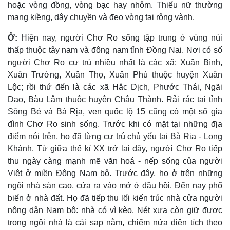
hoặc vòng đồng, vòng bạc hay nhôm. Thiếu nữ thường
mang kiềng, dây chuyền và đeo vòng tai rộng vành.
Ở:
Hiện nay, người Chơ Ro sống tập trung ở vùng núi
thấp thuộc tây nam và đông nam tỉnh Ðồng Nai. Nơi có số
người Chơ Ro cư trú nhiều nhất là các xã: Xuân Bình,
Xuân Trường, Xuân Thọ, Xuân Phú thuộc huyện Xuân
Lộc; rồi thứ đến là các xã Hắc Dịch, Phước Thái, Ngãi
Dao, Bàu Lâm thuộc huyện Châu Thành. Rải rác tại tỉnh
Sông Bé và Bà Rịa, ven quốc lộ 15 cũng có một số gia
đình Chơ Ro sinh sống. Trước khi có mặt tại những địa
điểm nói trên, họ đã từng cư trú chủ yếu tại Bà Rịa - Long
Khánh. Từ giữa thế kỉ XX trở lại đây, người Chơ Ro tiếp
thu ngày càng mạnh mẽ văn hoá - nếp sống của người
Việt ở miền Ðông Nam bộ. Trước đây, họ ở trên những
ngôi nhà sàn cao, cửa ra vào mở ở đầu hồi. Ðến nay phổ
biến ở nhà đất. Họ đã tiếp thu lối kiến trúc nhà cửa người
nông dân Nam bộ: nhà có vì kèo. Nét xưa còn giữ được
trong ngôi nhà là cái sạp nằm, chiếm nửa diện tích theo