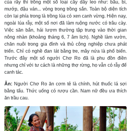
của rẫy thì trồng một số loại cây dây leo như: bầu, bí,
mướp, đậu ván... vòng trong trồng sắn. Toàn bộ diện tích
còn lại phía trong là trồng lúa có xen canh vừng. Hiện nay,
ngoài lúa rẫy, một số nơi đã làm ruộng nước có trâu cày.
Việc săn bắn, hái lượm thường tập trung vào thời gian
nông nhàn (khoảng tháng 6, 7 âm lịch). Nghề làm vườn,
chăn nuôi trong gia đình và thủ công nghiệp chưa phát
triển. Chỉ có nghề đan lát bằng tre, mây nứa là phổ biến.
Trước đây một số người Chơ Ro đã là phu đồn điền
nhưng chỉ với tư cách là những thợ rừng, họ vẫn có rẫy để
canh tác.
Ăn:
Người Chơ Ro ăn cơm tẻ là chính, hút thuốc lá sợi
bằng tẩu. Thức uống có rượu cần. Nam nữ đều ưa thích
ăn trầu cau.