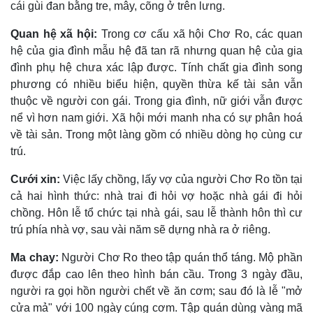
cái gùi đan bằng tre, mây, cõng ở trên lưng.
Quan hệ xã hội:
Trong cơ cấu xã hội Chơ Ro, các quan
hệ của gia đình mẫu hệ đã tan rã nhưng quan hệ của gia
đình phụ hệ chưa xác lập được. Tính chất gia đình song
phương có nhiều biểu hiện, quyền thừa kế tài sản vẫn
thuộc về người con gái. Trong gia đình, nữ giới vẫn được
nể vì hơn nam giới. Xã hội mới manh nha có sự phân hoá
về tài sản. Trong một làng gồm có nhiều dòng họ cùng cư
trú.
Cưới xin:
Việc lấy chồng, lấy vợ của người Chơ Ro tồn tại
cả hai hình thức: nhà trai đi hỏi vợ hoặc nhà gái đi hỏi
chồng. Hôn lễ tổ chức tại nhà gái, sau lễ thành hôn thì cư
trú phía nhà vợ, sau vài năm sẽ dựng nhà ra ở riêng.
Ma chay:
Người Chơ Ro theo tập quán thổ táng. Mộ phần
được đắp cao lên theo hình bán cầu. Trong 3 ngày đầu,
người ra gọi hồn người chết về ăn cơm; sau đó là lễ "mở
cửa mả" với 100 ngày cúng cơm. Tập quán dùng vàng mã