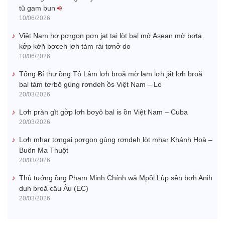
tŭ gam bun
10/06/2026
Việt Nam hơ pơrgon pơn jat tai lòt bal mờ Asean mờ bơta
kơ̆p kờñ bơceh lơh tàm rài tơnơ̆ do
10/06/2026
Tổng Ƀí thư ồng Tô Lâm lơh broă mờ lam lơh jăt lơh broă
bal tàm tơrbŏ gùng rơndeh ồs Việt Nam – Lo
20/03/2026
Lơh pràn gĭt gơ̆p lơh bơyô bal is ồn Việt Nam – Cuba
20/03/2026
Lơh mhar tơngai pơrgon gùng rơndeh lòt mhar Khánh Hoà –
Buôn Ma Thuột
20/03/2026
Thủ tướng ồng Phạm Minh Chính wă Mpồl Lùp sền bơh Anih
duh broă câu Âu (EC)
20/03/2026