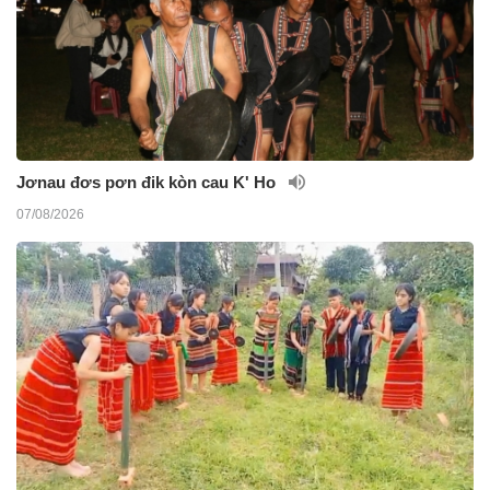
Jơnau đơs pơn đik kòn cau K' Ho
07/08/2026