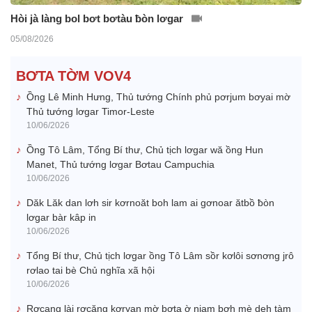
Hòi jà làng bol bơt bơtàu ƀòn lơgar
05/08/2026
BƠTA TỜM VOV4
Ồng Lê Minh Hưng, Thủ tướng Chính phủ pơrjum bơyai mờ
Thủ tướng lơgar Timor-Leste
10/06/2026
Ồng Tô Lâm, Tổng Bí thư, Chủ tịch lơgar wă ồng Hun
Manet, Thủ tướng lơgar Bơtau Campuchia
10/06/2026
Dăk Lăk dan lơh sir kơrnoăt boh lam ai gơnoar ătbồ ƀòn
lơgar bàr kâp in
10/06/2026
Tổng Bí thư, Chủ tịch lơgar ồng Tô Lâm sồr kơlôi sơnơng jrô
rơlao tai bè Chủ nghĩa xã hội
10/06/2026
Rơcang lài rơcăng kơryan mờ bơta ờ niam bơh mè deh tàm