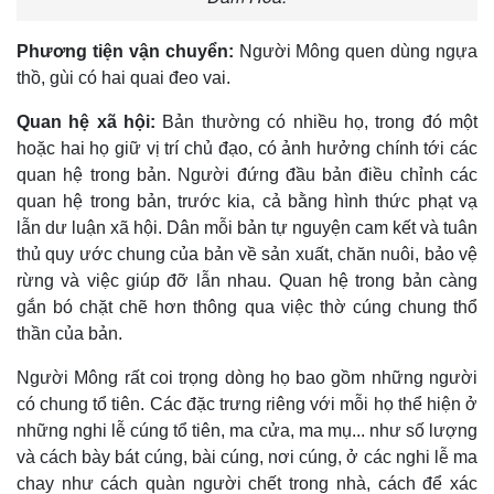
Phương tiện vận chuyển:
Người Mông quen dùng ngựa
thồ, gùi có hai quai đeo vai.
Quan hệ xã hội:
Bản thường có nhiều họ, trong đó một
hoặc hai họ giữ vị trí chủ đạo, có ảnh hưởng chính tới các
quan hệ trong bản. Người đứng đầu bản điều chỉnh các
quan hệ trong bản, trước kia, cả bằng hình thức phạt vạ
lẫn dư luận xã hội. Dân mỗi bản tự nguyện cam kết và tuân
thủ quy ước chung của bản về sản xuất, chăn nuôi, bảo vệ
rừng và việc giúp đỡ lẫn nhau. Quan hệ trong bản càng
gắn bó chặt chẽ hơn thông qua việc thờ cúng chung thổ
thần của bản.
Người Mông rất coi trọng dòng họ bao gồm những người
có chung tổ tiên. Các đặc trưng riêng với mỗi họ thể hiện ở
những nghi lễ cúng tổ tiên, ma cửa, ma mụ... như số lượng
và cách bày bát cúng, bài cúng, nơi cúng, ở các nghi lễ ma
chay như cách quàn người chết trong nhà, cách để xác