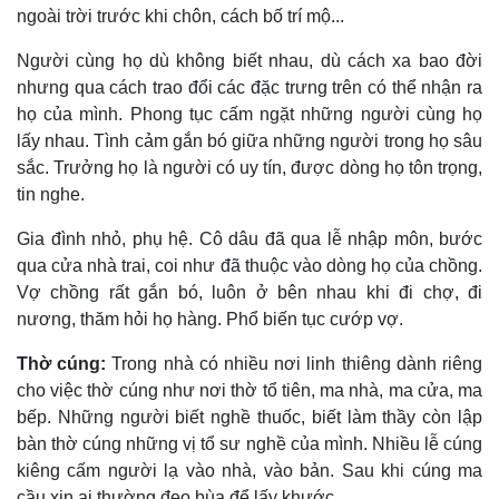
ngoài trời trước khi chôn, cách bố trí mộ...
Người cùng họ dù không biết nhau, dù cách xa bao đời
nhưng qua cách trao đổi các đặc trưng trên có thể nhận ra
họ của mình. Phong tục cấm ngặt những người cùng họ
lấy nhau. Tình cảm gắn bó giữa những người trong họ sâu
sắc. Trưởng họ là người có uy tín, được dòng họ tôn trọng,
tin nghe.
Gia đình nhỏ, phụ hệ. Cô dâu đã qua lễ nhập môn, bước
qua cửa nhà trai, coi như đã thuộc vào dòng họ của chồng.
Vợ chồng rất gắn bó, luôn ở bên nhau khi đi chợ, đi
nương, thăm hỏi họ hàng. Phổ biến tục cướp vợ.
Thờ cúng:
Trong nhà có nhiều nơi linh thiêng dành riêng
cho việc thờ cúng như nơi thờ tổ tiên, ma nhà, ma cửa, ma
bếp. Những người biết nghề thuốc, biết làm thầy còn lập
bàn thờ cúng những vị tổ sư nghề của mình. Nhiều lễ cúng
kiêng cấm người lạ vào nhà, vào bản. Sau khi cúng ma
cầu xin ai thường đeo bùa để lấy khước.