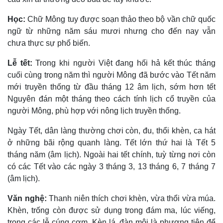
Học:
Chữ Mông tuy được soạn thảo theo bộ vần chữ quốc
ngữ từ những năm sáu mươi nhưng cho đến nay vẫn
chưa thực sự phổ biến.
Lễ tết:
Trong khi người Việt đang hối hả kết thúc tháng
cuối cùng trong năm thì người Mông đã bước vào Tết năm
mới truyền thống từ đầu tháng 12 âm lịch, sớm hơn tết
Nguyên đán một tháng theo cách tính lịch cổ truyền của
người Mông, phù hợp với nông lịch truyền thống.
Ngày Tết, dân làng thường chơi còn, đu, thổi khèn, ca hát
ở những bãi rộng quanh làng. Tết lớn thứ hai là Tết 5
tháng năm (âm lịch). Ngoài hai tết chính, tuỳ từng nơi còn
có các Tết vào các ngày 3 tháng 3, 13 tháng 6, 7 tháng 7
(âm lịch).
Văn nghệ:
Thanh niên thích chơi khèn, vừa thổi vừa múa.
Khèn, trống còn được sử dụng trong đám ma, lúc viếng,
trong các lễ cúng cơm. Kèn lá, đàn môi là phương tiện để