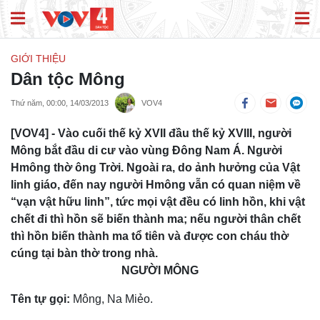
GIỚI THIỆU
Dân tộc Mông
Thứ năm, 00:00, 14/03/2013
VOV4
[VOV4] - Vào cuối thế kỷ XVII đầu thế kỷ XVIII, người
Mông bắt đầu di cư vào vùng Đông Nam Á. Người
Hmông thờ ông Trời. Ngoài ra, do ảnh hưởng của Vật
linh giáo, đến nay người Hmông vẫn có quan niệm về
“vạn vật hữu linh”, tức mọi vật đều có linh hồn, khi vật
chết đi thì hồn sẽ biến thành ma; nếu người thân chết
thì hồn biến thành ma tổ tiên và được con cháu thờ
cúng tại bàn thờ trong nhà.
NGƯỜI MÔNG
Tên tự gọi:
Mông, Na Miẻo.