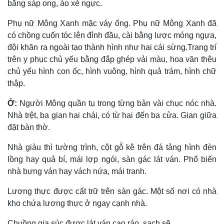
bằng sáp ong, áo xẻ ngực.
Phụ nữ Mông Xanh mặc váy ống. Phụ nữ Mông Xanh đã
có chồng cuốn tóc lên đỉnh đầu, cài bằng lược móng ngựa,
đội khăn ra ngoài tạo thành hình như hai cái sừng.Trang trí
trên y phục chủ yếu bằng đắp ghép vải màu, hoa văn thêu
chủ yếu hình con ốc, hình vuông, hình quả trám, hình chữ
thập.
Ở:
Người Mông quần tụ trong từng bản vài chục nóc nhà.
Nhà trệt, ba gian hai chái, có từ hai đến ba cửa. Gian giữa
đặt bàn thờ.
Nhà giàu thì tường trình, cột gỗ kê trên đá tảng hình đèn
lồng hay quả bí, mái lợp ngói, sàn gác lát ván. Phổ biến
nhà bưng ván hay vách nứa, mái tranh.
Lương thực được cất trữ trên sàn gác. Một số nơi có nhà
kho chứa lương thực ở ngay cạnh nhà.
Chuồng gia súc được lát ván cao ráo, sạch sẽ.