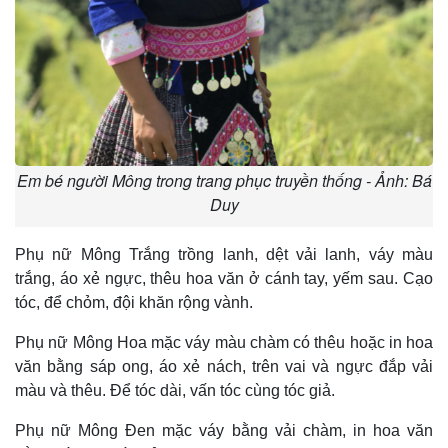
Em bé người Mông trong trang phục truyền thống - Ảnh: Bá
Duy
Phụ nữ Mông Trắng trồng lanh, dệt vải lanh, váy màu
trắng, áo xẻ ngực, thêu hoa văn ở cánh tay, yếm sau. Cạo
tóc, để chỏm, đội khăn rộng vành.
Phụ nữ Mông Hoa mặc váy màu chàm có thêu hoặc in hoa
văn bằng sáp ong, áo xẻ nách, trên vai và ngực đắp vải
màu và thêu. Ðể tóc dài, vấn tóc cùng tóc giả.
Phụ nữ Mông Ðen mặc váy bằng vải chàm, in hoa văn