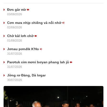
Đơs gàr mìr
03/08/2026
Cơn mưa nhịp chiêng và nỗi nhớ
02/08/2026
Chờ kàl lơh chờ
01/08/2026
Jơnau pơnđik K'Ho
31/07/2026
Parơtuk cim mơni bơyan phang lah jŭ
31/07/2026
Jờng rơ Đảng, Dà lơgar
30/07/2026