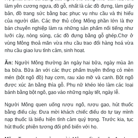
làm yên cương ngựa, đồ gỗ, nhất là các đồ đựng, làm giấy
bản, đồ trang sức bằng bạc phục vụ nhu cầu và thị hiếu
của người dân. Các thợ thủ công Mông phần lớn là thợ
bán chuyên nghiệp làm ra những sản phẩm nổi tiếng như
lưỡi cày, nòng súng, các đồ đựng bằng gỗ ghép.Chợ ở
vùng Mông thoả mãn vừa nhu cầu trao đổi hàng hoá vừa
nhu cầu giao lưu tình cảm, sinh hoạt.
Ăn:
Người Mông thường ăn ngày hai bữa, ngày mùa ăn
ba bữa. Bữa ăn với các thực phẩm truyền thống có mèn
mén (bột ngô đồ) hay cơm, rau xào mỡ và canh. Bột ngô
được xúc ăn bằng thìa gỗ. Phụ nữ khéo léo làm các loại
bánh bằng bột ngô, gạo vào những ngày tết, ngày lễ.
Người Mông quen uống rượu ngô, rượu gạo, hút thuốc
bằng điếu cày. Ðưa mời khách chiếc điếu do tự tay mình
nạp thuốc là biểu hiện tình cảm quý trọng. Trước kia, tục
hút thuốc phiện tương đối phổ biến với họ.