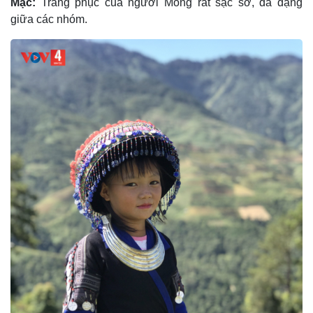
Mặc:
Trang phục của người Mông rất sặc sỡ, đa dạng
giữa các nhóm.