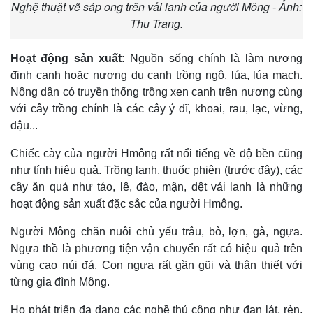
Nghệ thuật vẽ sáp ong trên vải lanh của người Mông - Ảnh:
Thu Trang.
Hoạt động sản xuất:
Nguồn sống chính là làm nương
định canh hoặc nương du canh trồng ngô, lúa, lúa mạch.
Nông dân có truyền thống trồng xen canh trên nương cùng
với cây trồng chính là các cây ý dĩ, khoai, rau, lạc, vừng,
đậu...
Chiếc cày của người Hmông rất nổi tiếng về độ bền cũng
như tính hiệu quả. Trồng lanh, thuốc phiện (trước đây), các
cây ăn quả như táo, lê, đào, mận, dệt vải lanh là những
hoạt động sản xuất đặc sắc của người Hmông.
Người Mông chăn nuôi chủ yếu trâu, bò, lợn, gà, ngựa.
Ngựa thồ là phương tiện vận chuyển rất có hiệu quả trên
vùng cao núi đá. Con ngựa rất gần gũi và thân thiết với
từng gia đình Mông.
Họ phát triển đa dạng các nghề thủ công như đan lát, rèn,