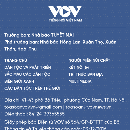
Trưởng ban: Nhà báo TUYẾT MAI
Phó trưởng ban: Nhà báo Hồng Lan, Xuân Thọ, Xuân
Thân, Hoài Thu
TRANG CHỦ
NGƯỜI MIỀN NÚI CHẤT
DÂN TỘC VÀ PHÁT TRIỂN
KẾT NỐI 54
SẮC MÀU CÁC DÂN TỘC
TRI THỨC BẢN ĐỊA
BIÊN GIỚI XANH
MULTIMEDIA
CÁC DÂN TỘC TRÊN THẾ GIỚI
Địa chỉ: 41-43 phố Bà Triệu, phường Cửa Nam, TP. Hà Nội
toasoanvov.vn@gmail.com | toasoan@vovnews.vn
Điện thoại: 84-24-39365555
Giấy phép báo Điện tử VOV số 564/GP-BTTTT của Bộ
Thông tin và Truyền thông cấp ngày 03/12/2016