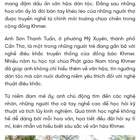
mang đậm dấu ấn văn hóa dân tộc. Đằng sau những
hoa văn ấy là đôi bàn tay khéo léo của những người thợ
được truyền nghề từ chính môi trường chùa chiền trong
cộng đồng Khmer.
Anh Sơn Thanh Tuấn, ở phường Mỹ Xuyên, thành phố
Cần Thơ, là một trong những người trẻ đang gắn bó với
nghề điêu khắc truyền thống của đồng bào Khmer.
Nhiều năm tu học tại chùa Phật giáo Nam tông Khmer
đã giúp anh không chỉ hiểu thêm về văn hóa, tín ngưỡng
dân tộc mà còn nuôi dưỡng niềm yêu thích đối với nghệ
thuật điêu khắc.
Từ niềm đam mê ấy, anh chủ động tìm đến các nghệ
nhân, những người thợ có tay nghề cao để học hỏi kỹ
thuật và tích lũy kinh nghiệm. Quá trình học nghề không
hề dễ dàng bởi mỗi hoa văn, họa tiết đều đòi hỏi sự tỉ
mỉ, kiên nhẫn và hiểu biết sâu sắc về văn hóa Khmer.