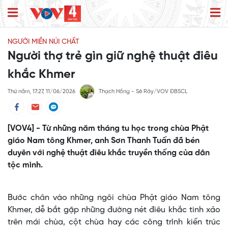
NGƯỜI MIỀN NÚI CHẤT
Người thợ trẻ gìn giữ nghệ thuật điêu
khắc Khmer
Thứ năm, 17:27, 11/06/2026
Thạch Hồng - Sê Rây/VOV ĐBSCL
[VOV4] - Từ những năm tháng tu học trong chùa Phật
giáo Nam tông Khmer, anh Sơn Thanh Tuấn đã bén
duyên với nghệ thuật điêu khắc truyền thống của dân
tộc mình.
Bước chân vào những ngôi chùa Phật giáo Nam tông
Khmer, dễ bắt gặp những đường nét điêu khắc tinh xảo
trên mái chùa, cột chùa hay các công trình kiến trúc