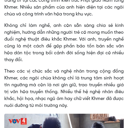
trang trí tại các công trình kiến trúc Phật giáo Nam tông
Khmer. Nhiều sản phẩm của anh hiện diện tại các ngôi
chùa và công trình văn hóa trong khu vực.
Không chỉ làm nghề, anh còn sẵn sàng chia sẻ kinh
nghiệm, hướng dẫn những người trẻ có mong muốn theo
đuổi nghệ thuật điêu khắc Khmer. Với anh, truyền nghề
cũng là một cách để góp phần bảo tồn bản sắc văn
hóa dân tộc trong bối cảnh đời sống hiện đại có nhiều
thay đổi.
Theo các vị chức sắc và nghệ nhân trong cộng đồng
Khmer, các ngôi chùa không chỉ là trung tâm sinh hoạt
tín ngưỡng mà còn là nơi gìn giữ, trao truyền nhiều giá
trị văn hóa truyền thống. Nhiều thế hệ nghệ nhân điêu
khắc, hội họa, nhạc ngũ âm hay chữ viết Khmer đã được
nuôi dưỡng từ môi trường này.