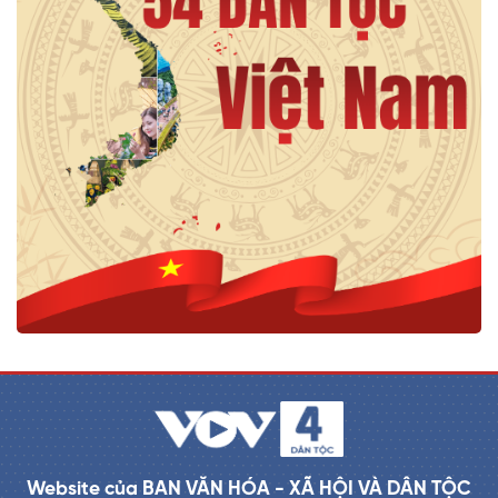
Website của BAN VĂN HÓA - XÃ HỘI VÀ DÂN TỘC