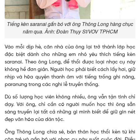
Tiếng kèn saranai gắn bó với ông Thông Long hàng chục
năm qua. Ảnh: Đoàn Thụy Sĩ/VOV TPHCM
Vào mỗi dịp hè, căn nhà của ông lại trở thành lớp học
đặc biệt dành cho những em nhỏ yêu thích tiếng kèn
saranai. Theo ông Long, để thổi được loại nhạc cụ này
không hề đơn giản. Người học phải biết cách lấy hơi, giữ
nhịp và hòa quyện thanh âm với tiếng trống ghi năng,
paranưng trong các nghi lễ truyền thống.
Dù số lượng học viên không nhiều, ông vẫn tận tình chỉ
dạy. Với ông, chỉ cần có người muốn học thì ông sẵn
sàng truyền lại tất cả những gì mình biết để giữ gìn nét
đẹp văn hóa của dân tộc.
Ông Thông Long chia sẻ, bản thân học thổi kèn từ khi
còn trẻ và gắn bó với nhạc cụ này suốt cuộc đời. Điều