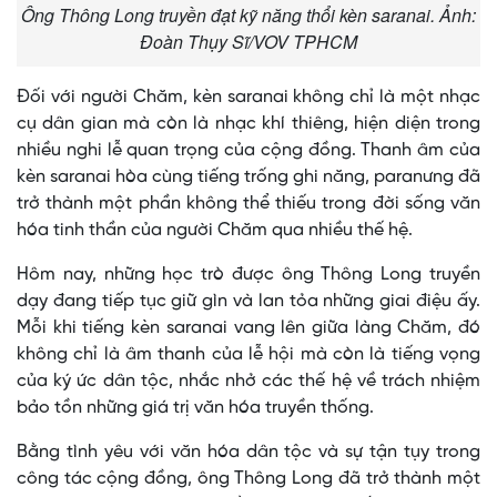
Ông Thông Long truyền đạt kỹ năng thổi kèn saranai. Ảnh:
Đoàn Thụy Sĩ/VOV TPHCM
Đối với người Chăm, kèn saranai không chỉ là một nhạc
cụ dân gian mà còn là nhạc khí thiêng, hiện diện trong
nhiều nghi lễ quan trọng của cộng đồng. Thanh âm của
kèn saranai hòa cùng tiếng trống ghi năng, paranưng đã
trở thành một phần không thể thiếu trong đời sống văn
hóa tinh thần của người Chăm qua nhiều thế hệ.
Hôm nay, những học trò được ông Thông Long truyền
dạy đang tiếp tục giữ gìn và lan tỏa những giai điệu ấy.
Mỗi khi tiếng kèn saranai vang lên giữa làng Chăm, đó
không chỉ là âm thanh của lễ hội mà còn là tiếng vọng
của ký ức dân tộc, nhắc nhở các thế hệ về trách nhiệm
bảo tồn những giá trị văn hóa truyền thống.
Bằng tình yêu với văn hóa dân tộc và sự tận tụy trong
công tác cộng đồng, ông Thông Long đã trở thành một