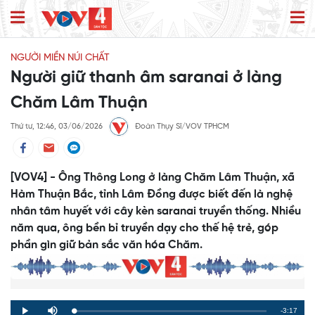
NGƯỜI MIỀN NÚI CHẤT
Người giữ thanh âm saranai ở làng
Chăm Lâm Thuận
Thứ tư, 12:46, 03/06/2026
Đoàn Thụy Sĩ/VOV TPHCM
[VOV4] - Ông Thông Long ở làng Chăm Lâm Thuận, xã
Hàm Thuận Bắc, tỉnh Lâm Đồng được biết đến là nghệ
nhân tâm huyết với cây kèn saranai truyền thống. Nhiều
năm qua, ông bền bỉ truyền dạy cho thế hệ trẻ, góp
phần gìn giữ bản sắc văn hóa Chăm.
Remaining
-3:17
Loaded
:
Progress
:
Play
Mute