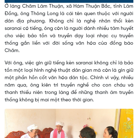
0%
0%
Ở làng Chăm Lâm Thuận, xã Hàm Thuận Bắc, tỉnh Lâm
Time
Đồng, ông Thông Long là cái tên quen thuộc với người
dân địa phương. Không chỉ là nghệ nhân thổi kèn
saranai có tiếng, ông còn là người dành nhiều tâm huyết
cho việc bảo tồn và truyền dạy loại nhạc cụ truyền
thống gắn liền với đời sống văn hóa của đồng bào
Chăm.
Với ông, việc gìn giữ tiếng kèn saranai không chỉ là bảo
tồn một loại hình nghệ thuật dân gian mà còn là gìn giữ
một phần hồn cốt văn hóa dân tộc. Chính vì vậy, nhiều
năm qua, ông kiên trì truyền nghề cho con cháu và
thanh thiếu niên trong làng để những thanh âm truyền
thống không bị mai một theo thời gian.