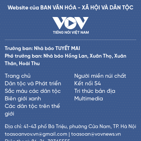
Website của BAN VĂN HÓA - XÃ HỘI VÀ DÂN TỘC
Trưởng ban: Nhà báo TUYẾT MAI
Phó trưởng ban: Nhà báo Hồng Lan, Xuân Thọ, Xuân
Thân, Hoài Thu
Trang chủ
Người miền núi chất
Dân tộc và Phát triển
Kết nối 54
Sắc màu các dân tộc
Tri thức bản địa
Biên giới xanh
Multimedia
Các dân tộc trên thế
giới
Địa chỉ: 41-43 phố Bà Triệu, phường Cửa Nam, TP. Hà Nội
toasoanvov.vn@gmail.com | toasoan@vovnews.vn