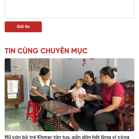
TIN CÙNG CHUYÊN MỤC
Nữ cán bộ trẻ Khmer tận tụy, gần dân hết lòng vì cộng