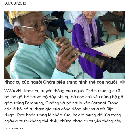
03/08/2018
Nhạc cụ của người Chăm biểu trưng hình thể con người
VOV4.VN- Nhạc cụ truyền thống của người Chăm thường có 3
bộ: bộ gõ, bộ hơi và bộ dây. Nhưng bà con chủ yếu dùng bộ gõ,
gồm trống Paranưng, Ginăng và bộ hơi là kèn Saranai. Trong
các lễ hội có sự tham gia của cộng đồng như mùa tết Rija
Nưga, Katê hoặc trong lễ nhập Kud, hay là mừng đôi lứa trong
ngày cưới thì không thể thiếu những nhạc cụ truyền thống này.