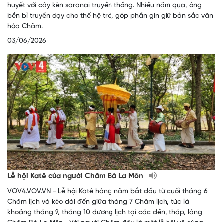
huyết với cây kèn saranai truyền thống. Nhiều năm qua, ông
bền bỉ truyền dạy cho thế hệ trẻ, góp phần gìn giữ bản sắc văn
hóa Chăm.
03/06/2026
Lễ hội Katê của người Chăm Bà La Môn
VOV4.VOV.VN - Lễ hội Katê hàng năm bắt đầu từ cuối tháng 6
Chăm lịch và kéo dài đến giữa tháng 7 Chăm lịch, tức là
khoảng tháng 9, tháng 10 dương lịch tại các đền, tháp, làng