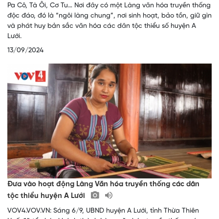
Pa Cô, Tà Ôi, Cơ Tu… Nơi đây có một Làng văn hóa truyền thống
độc đáo, đó là “ngôi làng chung”, nơi sinh hoạt, bảo tồn, giữ gìn
và phát huy bản sắc văn hóa các dân tộc thiểu số huyện A
Lưới.
13/09/2024
Đưa vào hoạt động Làng Văn hóa truyền thống các dân
tộc thiểu huyện A Lưới
VOV4.VOV.VN: Sáng 6/9, UBND huyện A Lưới, tỉnh Thừa Thiên