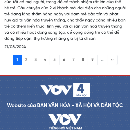
của tất cả mọi người, trong đó có trách nhiệm rất lớn của thế
hệ trẻ. Câu chuyện của 2 vị khách mời đại diện cho những người
trẻ đang lặng thầm hàng ngày với đam mê bảo tồn và phát
huy giá trị văn hóa truyền thống, cho thấy ngày càng nhiều bạn
trẻ có thêm kiến thức, tình yêu với di sản văn hoá truyền thống
và có nhiều hoạt động sáng tạo, để cộng đồng trẻ có thể dễ
dàng tiếp cận, thụ hưởng những giá trị từ di sản.
21/08/2024
1
2
3
4
5
6
7
8
9
…
››
Website của BAN VĂN HÓA - XÃ HỘI VÀ DÂN TỘC