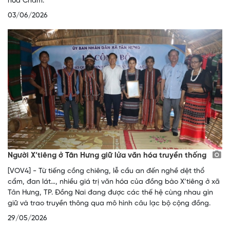
hóa Chăm.
03/06/2026
Người X’tiêng ở Tân Hưng giữ lửa văn hóa truyền thống
[VOV4] - Từ tiếng cồng chiêng, lễ cầu an đến nghề dệt thổ
cẩm, đan lát…, nhiều giá trị văn hóa của đồng bào X’tiêng ở xã
Tân Hưng, TP. Đồng Nai đang được các thế hệ cùng nhau gìn
giữ và trao truyền thông qua mô hình câu lạc bộ cộng đồng.
29/05/2026