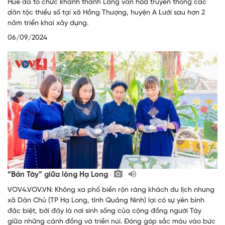
Huế đã tổ chức khánh thành Làng văn hóa truyền thống các
dân tộc thiểu số tại xã Hồng Thượng, huyện A Lưới sau hơn 2
năm triển khai xây dựng.
06/09/2024
“Bản Tày” giữa lòng Hạ Long
VOV4.VOV.VN: Không xa phố biển rộn ràng khách du lịch nhưng
xã Dân Chủ (TP Hạ Long, tỉnh Quảng Ninh) lại có sự yên bình
đặc biệt, bởi đây là nơi sinh sống của cộng đồng người Tày
giữa những cánh đồng và triền núi. Đóng góp sắc màu vào bức