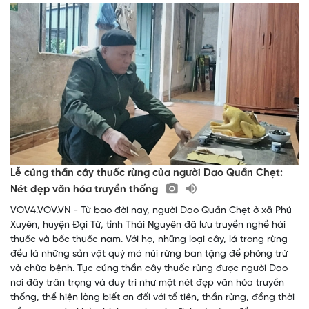
Lễ cúng thần cây thuốc rừng của người Dao Quần Chẹt:
Nét đẹp văn hóa truyền thống
VOV4.VOV.VN - Từ bao đời nay, người Dao Quần Chẹt ở xã Phú
Xuyên, huyện Đại Từ, tỉnh Thái Nguyên đã lưu truyền nghề hái
thuốc và bốc thuốc nam. Với họ, những loại cây, lá trong rừng
đều là những sản vật quý mà núi rừng ban tặng để phòng trừ
và chữa bệnh. Tục cúng thần cây thuốc rừng được người Dao
nơi đây trân trọng và duy trì như một nét đẹp văn hóa truyền
thống, thể hiện lòng biết ơn đối với tổ tiên, thần rừng, đồng thời