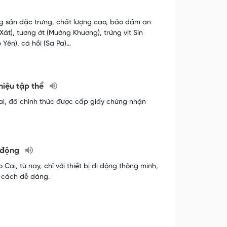
 sản đặc trưng, chất lượng cao, bảo đảm an
át), tương ớt (Mường Khương), trứng vịt Sín
 Yên), cá hồi (Sa Pa)…
hiệu tập thể
Cai, đã chính thức được cấp giấy chứng nhận
i động
ai, từ nay, chỉ với thiết bị di động thông minh,
t cách dễ dàng.