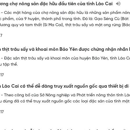
ương chợ nông sản đặc hữu đầu tiên của tỉnh Lào Cai
- Các mặt hàng của chợ nông sản đặc hữu là những sản phẩm nông
c phẩm, của 9 huyện, thành phố trong tỉnh. Đó là: Gạo Séng Cù (Bát X
ương quy và tam thất (Si Ma Cai), thịt trâu sấy và mật ong rừng (Bảo
17
 thịt trâu sấy và khoai môn Bảo Yên được chứng nhận nhãn 
- Đặc sản thịt trâu sấy và khoai môn của huyện Bảo Yên, tỉnh Lào 
u tập thể.
17
 Lào Cai có thể dễ dàng truy xuất nguồn gốc qua thiết bị d
- Theo công bố của Sở Nông nghiệp và Phát triển nông thôn tỉnh Lào C
êu dùng đã có thể truy xuất nguồn gốc các loại đặc sản của tỉnh mộ
17