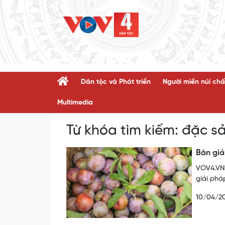
Dân tộc và Phát triển
Người miền núi chấ
Multimedia
Từ khóa tìm kiếm:
đặc sả
Bàn giả
VOV4.VN 
giải phá
10/04/2