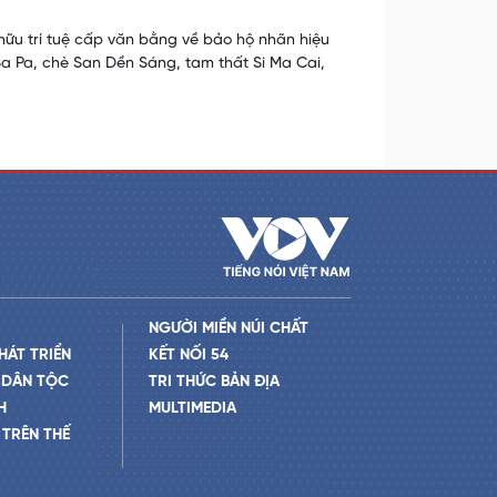
ữu trí tuệ cấp văn bằng về bảo hộ nhãn hiệu
a Pa, chè San Dền Sáng, tam thất Si Ma Cai,
NGƯỜI MIỀN NÚI CHẤT
HÁT TRIỂN
KẾT NỐI 54
 DÂN TỘC
TRI THỨC BẢN ĐỊA
H
MULTIMEDIA
TRÊN THẾ