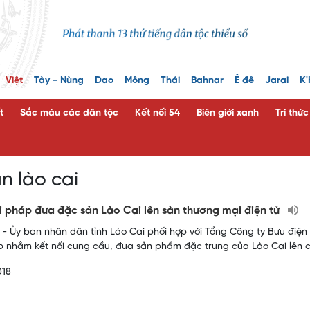
Việt
Tày - Nùng
Dao
Mông
Thái
Bahnar
Ê đê
Jarai
K'
t
Sắc màu các dân tộc
Kết nối 54
Biên giới xanh
Tri thứ
n lào cai
i pháp đưa đặc sản Lào Cai lên sàn thương mại điện tử
- Ủy ban nhân dân tỉnh Lào Cai phối hợp với Tổng Công ty Bưu điện
p nhằm kết nối cung cầu, đưa sản phẩm đặc trưng của Lào Cai lên c
018