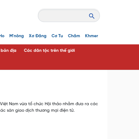
Ho
M'nông
Xơ Đăng
Cơ Tu
Chăm
Khmer
c bản địa
Các dân tộc trên thế giới
 Việt Nam vừa tổ chức Hội thảo nhằm đưa ra các
ác sàn giao dịch thương mại điện tử.