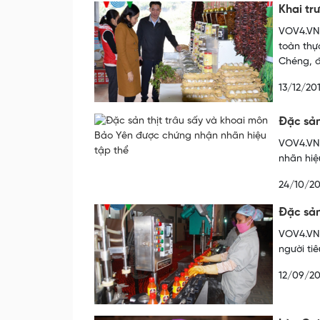
Khai tr
VOV4.VN 
toàn thự
Chéng, đ
13/12/20
Đặc sản
VOV4.VN 
nhãn hiệ
24/10/20
Đặc sản
VOV4.VN 
người ti
12/09/20