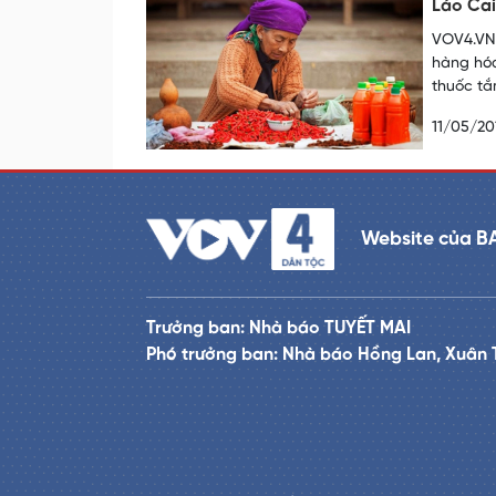
Lào Cai
VOV4.VN 
hàng hóa
thuốc t
11/05/20
Website của B
Trưởng ban: Nhà báo TUYẾT MAI
Phó trưởng ban: Nhà báo Hồng Lan, Xuân 