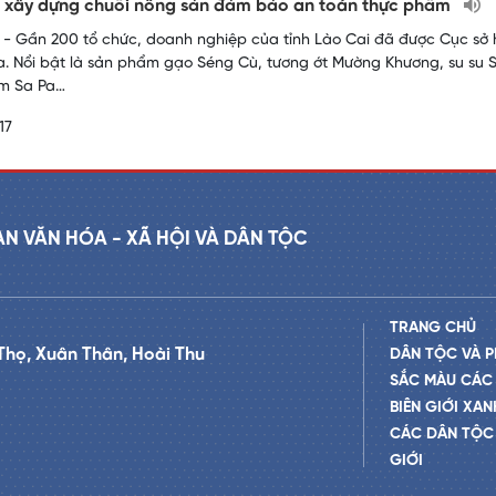
 xây dựng chuỗi nông sản đảm bảo an toàn thực phẩm
- Gần 200 tổ chức, doanh nghiệp của tỉnh Lào Cai đã được Cục sở h
. Nổi bật là sản phẩm gạo Séng Cù, tương ớt Mường Khương, su su S
ắm Sa Pa…
17
AN VĂN HÓA - XÃ HỘI VÀ DÂN TỘC
TRANG CHỦ
Thọ, Xuân Thân, Hoài Thu
DÂN TỘC VÀ P
SẮC MÀU CÁC
BIÊN GIỚI XAN
CÁC DÂN TỘC 
GIỚI