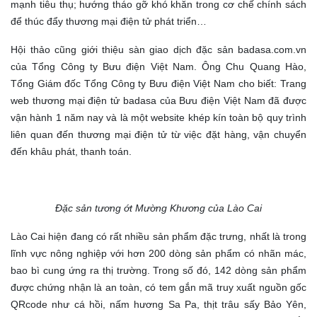
mạnh tiêu thụ; hướng tháo gỡ khó khăn trong cơ chế chính sách
để thúc đẩy thương mại điện tử phát triển…
Hội thảo cũng giới thiệu sàn giao dịch đặc sản badasa.com.vn
của Tổng Công ty Bưu điện Việt Nam. Ông Chu Quang Hào,
Tổng Giám đốc Tổng Công ty Bưu điện Việt Nam cho biết: Trang
web thương mại điện tử badasa của Bưu điện Việt Nam đã được
vận hành 1 năm nay và là một website khép kín toàn bộ quy trình
liên quan đến thương mại điện tử từ việc đặt hàng, vận chuyển
đến khâu phát, thanh toán.
Đặc sản tương ớt Mường Khương của Lào Cai
Lào Cai hiện đang có rất nhiều sản phẩm đặc trưng, nhất là trong
lĩnh vực nông nghiệp với hơn 200 dòng sản phẩm có nhãn mác,
bao bì cung ứng ra thị trường. Trong số đó, 142 dòng sản phẩm
được chứng nhận là an toàn, có tem gắn mã truy xuất nguồn gốc
QRcode như cá hồi, nấm hương Sa Pa, thịt trâu sấy Bảo Yên,