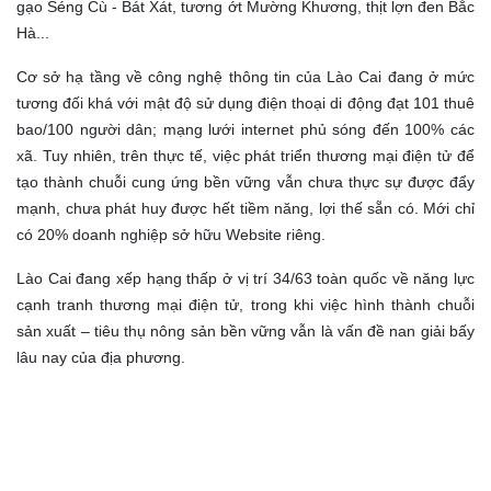
gạo Séng Cù - Bát Xát, tương ớt Mường Khương, thịt lợn đen Bắc
Hà...
Cơ sở hạ tầng về công nghệ thông tin của Lào Cai đang ở mức
tương đối khá với mật độ sử dụng điện thoại di động đạt 101 thuê
bao/100 người dân; mạng lưới internet phủ sóng đến 100% các
xã. Tuy nhiên, trên thực tế, việc phát triển thương mại điện tử để
tạo thành chuỗi cung ứng bền vững vẫn chưa thực sự được đẩy
mạnh, chưa phát huy được hết tiềm năng, lợi thế sẵn có. Mới chỉ
có 20% doanh nghiệp sở hữu Website riêng.
Lào Cai đang xếp hạng thấp ở vị trí 34/63 toàn quốc về năng lực
cạnh tranh thương mại điện tử, trong khi việc hình thành chuỗi
sản xuất – tiêu thụ nông sản bền vững vẫn là vấn đề nan giải bấy
lâu nay của địa phương.