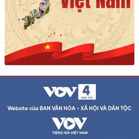
Website của BAN VĂN HÓA - XÃ HỘI VÀ DÂN TỘC