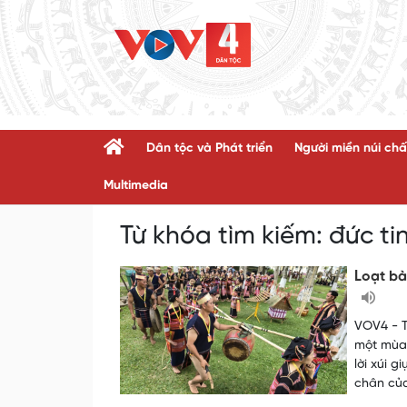
Dân tộc và Phát triển
Người miền núi chấ
Multimedia
Từ khóa tìm kiếm:
đức ti
Loạt bà
VOV4 - T
một mùa 
lời xúi 
chân của