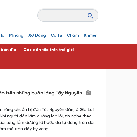
Ho
M'nông
Xơ Đăng
Cơ Tu
Chăm
Khmer
c bản địa
Các dân tộc trên thế giới
ấm áp trên những buôn làng Tây Nguyên
ộn ràng chuẩn bị đón Tết Nguyên đán, ở Gia Lai,
i người dân lầm đường lạc lối, tin nghe theo
gười từng lầm đường lỡ bước đã tự đứng trên đôi
tâm thế tràn đầy hy vọng.