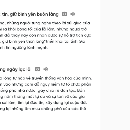
c tin, giữ bình yên buôn làng
, những người từng nghe theo lời xúi giục của
 ra khỏi bóng tối của lỗi lầm, những người trở
h đổi thay này còn nhận được sự hỗ trợ tích cực
iữ bình yên thôn làng”triển khai tại tỉnh Gia
ành tín ngưỡng lành mạnh.
ững ngày lạc lối
 lòng tự hào về truyền thống văn hóa của mình.
ốn vào những cám dỗ nguy hiểm từ tổ chức phản
hống phá nhà nước, gây chia rẽ dân tộc. Bản
g năm tháng mất tự do và sự tan vỡ của gia
ai lầm, tìm lại đức tin, xây dựng lại cuộc đời.
hống lại những âm mưu chống phá của các thế