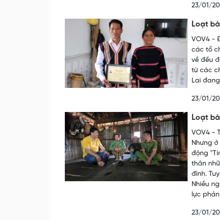
23/01/2
Loạt bài
VOV4 - Đ
các tổ c
về đều đ
từ các c
Lai đang
23/01/2
Loạt bài
VOV4 - T
Nhưng ở 
động "Ti
thân nhữ
đình. Tuy
Nhiều ng
lực phản
23/01/2