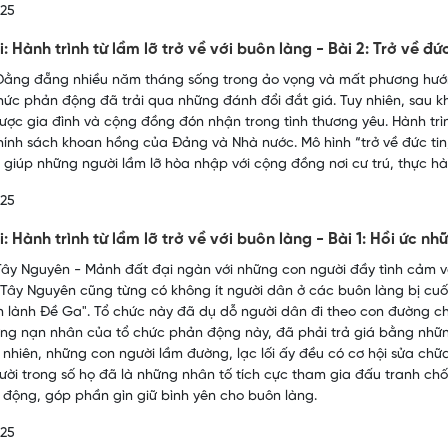
025
: Hành trình từ lầm lỡ trở về với buôn làng - Bài 2: Trở về đứ
ằng đẵng nhiều năm tháng sống trong ảo vọng và mất phương hướng
hức phản động đã trải qua những đánh đổi đắt giá. Tuy nhiên, sau khi
ược gia đình và cộng đồng đón nhận trong tình thương yêu. Hành trìn
hính sách khoan hồng của Đảng và Nhà nước. Mô hình “trở về đức tin, g
 giúp những người lầm lỡ hòa nhập với cộng đồng nơi cư trú, thực h
025
: Hành trình từ lầm lỡ trở về với buôn làng - Bài 1: Hồi ức nh
ây Nguyên - Mảnh đất đại ngàn với những con người đầy tình cảm và
Tây Nguyên cũng từng có không ít người dân ở các buôn làng bị cu
n lành Đề Ga". Tổ chức này đã dụ dỗ người dân đi theo con đường c
ng nạn nhân của tổ chức phản động này, đã phải trả giá bằng nhữn
 nhiên, những con người lầm đường, lạc lối ấy đều có cơ hội sửa chữa s
ười trong số họ đã là những nhân tố tích cực tham gia đấu tranh c
 động, góp phần gìn giữ bình yên cho buôn làng.
025