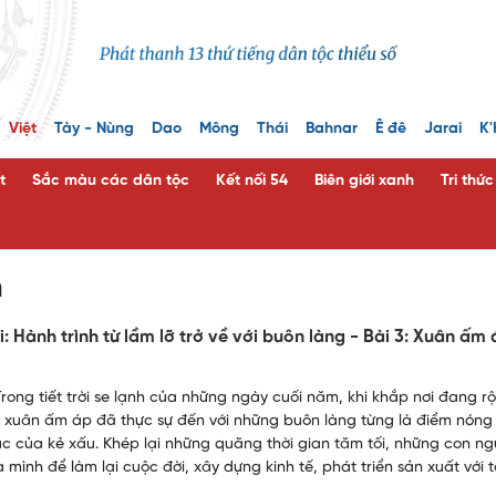
Việt
Tày - Nùng
Dao
Mông
Thái
Bahnar
Ê đê
Jarai
K'
t
Sắc màu các dân tộc
Kết nối 54
Biên giới xanh
Tri thứ
n
i: Hành trình từ lầm lỡ trở về với buôn làng - Bài 3: Xuân 
rong tiết trời se lạnh của những ngày cuối năm, khi khắp nơi đang r
xuân ấm áp đã thực sự đến với những buôn làng từng là điểm nóng kh
giục của kẻ xấu. Khép lại những quãng thời gian tăm tối, những con n
 mình để làm lại cuộc đời, xây dựng kinh tế, phát triển sản xuất với 