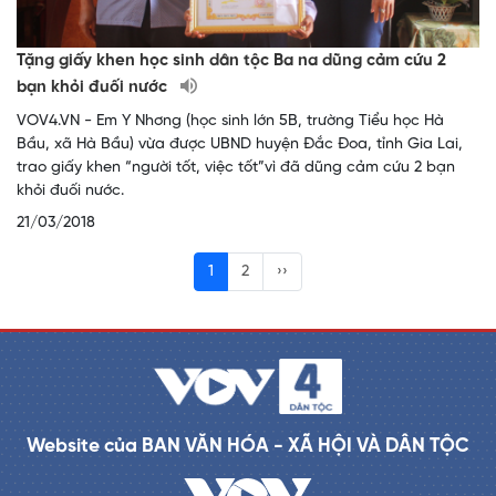
Tặng giấy khen học sinh dân tộc Ba na dũng cảm cứu 2
bạn khỏi đuối nước
VOV4.VN - Em Y Nhơng (học sinh lớn 5B, trường Tiểu học Hà
Bầu, xã Hà Bầu) vừa được UBND huyện Đắc Đoa, tỉnh Gia Lai,
trao giấy khen “người tốt, việc tốt”vì đã dũng cảm cứu 2 bạn
khỏi đuối nước.
21/03/2018
1
2
››
Website của BAN VĂN HÓA - XÃ HỘI VÀ DÂN TỘC