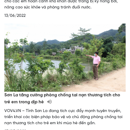
cho các em hoàn cảnh khó khăn được trang bị kỹ năng bơi,
nâng cao sức khỏe và phòng tránh đuối nước.
13/06/2022
Sơn La tăng cường phòng chống tai nạn thương tích cho
trẻ em trong dịp hè
VOV4.VN – Tỉnh Sơn La đang tích cực đẩy mạnh tuyên truyền,
triển khai các biện pháp bảo vệ và chủ động phòng chống tai
nạn thương tích cho trẻ em khi mùa hè đến gần.