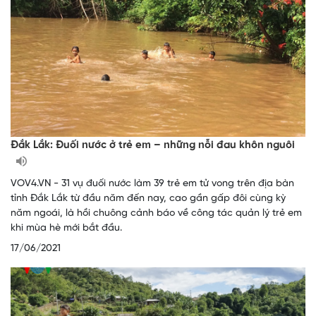
Đắk Lắk: Đuối nước ở trẻ em – những nỗi đau khôn nguôi
VOV4.VN - 31 vụ đuối nước làm 39 trẻ em tử vong trên địa bàn
tỉnh Đắk Lắk từ đầu năm đến nay, cao gần gấp đôi cùng kỳ
năm ngoái, là hồi chuông cảnh báo về công tác quản lý trẻ em
khi mùa hè mới bắt đầu.
17/06/2021