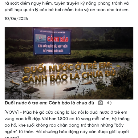
rà soát điểm nguy hiểm, tuyên truyền kỹ năng phòng tránh và
phối hợp quản lý các bể bơi nhằm bảo vệ an toàn cho trẻ em.
10/06/2026
Đuối nước ở trẻ em: Cảnh báo là chưa đủ
[VOV4] - Mùa hè gõ cửa cũng là lúc nỗi lo đuối nước ở trẻ em
vùng cao trỗi dậy. Với hơn 1.800 ca tử vong mỗi năm, hệ thống
ao hồ, khe suối không rào chắn đang trở thành những "bẫy
ngầm" tử thần. Hồi chuông báo động này cần được giải quyết