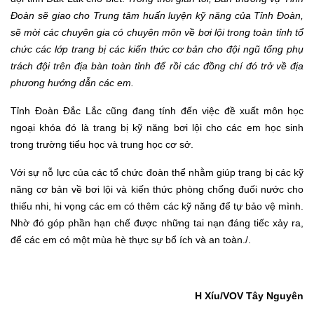
Đoàn sẽ giao cho Trung tâm huấn luyện kỹ năng của Tỉnh Đoàn,
sẽ mời các chuyên gia có chuyên môn về bơi lội trong toàn tỉnh tổ
chức các lớp trang bị các kiến thức cơ bản cho đội ngũ tổng phụ
trách đội trên địa bàn toàn tỉnh để rồi các đồng chí đó trở về địa
phương hướng dẫn các em.
Tỉnh Đoàn Đắc Lắc cũng đang tính đến việc đề xuất môn học
ngoại khóa đó là trang bị kỹ năng bơi lội cho các em học sinh
trong trường tiểu học và trung học cơ sở.
Với sự nỗ lực của các tổ chức đoàn thể nhằm giúp trang bị các kỹ
năng cơ bản về bơi lội và kiến thức phòng chống đuối nước cho
thiếu nhi, hi vọng các em có thêm các kỹ năng để tự bảo vệ mình.
Nhờ đó góp phần hạn chế được những tai nạn đáng tiếc xảy ra,
để các em có một mùa hè thực sự bổ ích và an toàn./.
H Xíu/VOV Tây Nguyên