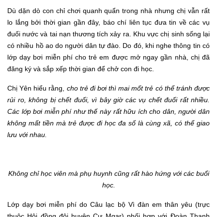
Dù dặn dò con chỉ chơi quanh quẩn trong nhà nhưng chị vẫn rất
lo lắng bởi thời gian gần đây, báo chí liên tục đưa tin về các vụ
đuối nước và tai nạn thương tích xảy ra. Khu vực chị sinh sống lại
có nhiều hồ ao do người dân tự đào. Do đó, khi nghe thông tin có
lớp dạy bơi miễn phí cho trẻ em được mở ngay gần nhà, chị đã
đăng ký và sắp xếp thời gian để chở con đi học.
Chị Yên hiểu rằng,
cho trẻ đi bơi thì mai mốt trẻ có thể tránh được
rủi ro, không bị chết đuối, vì bây giờ các vụ chết đuối rất nhiều.
Các lớp bơi miễn phí như thế này rất hữu ích cho dân, người dân
không mất tiền mà trẻ được đi học đa số là cùng xã, có thể giao
lưu với nhau.
Không chỉ học viên mà phụ huynh cũng rất hào hứng với các buổi
học.
Lớp dạy bơi miễn phí do Câu lạc bộ Vì đàn em thân yêu (trực
thuộc Hội đồng đội huyện Cư Mgar) phối hợp với Đoàn Thanh