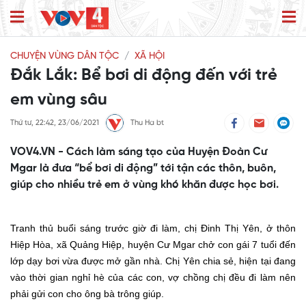
CHUYỆN VÙNG DÂN TỘC
XÃ HỘI
Đắk Lắk: Bể bơi di động đến với trẻ
em vùng sâu
Thứ tư, 22:42, 23/06/2021
Thu Ha bt
VOV4.VN - Cách làm sáng tạo của Huyện Đoàn Cư
Mgar là đưa “bể bơi di động” tới tận các thôn, buôn,
giúp cho nhiều trẻ em ở vùng khó khăn được học bơi.
Tranh thủ buổi sáng trước giờ đi làm, chị Đinh Thị Yên, ở thôn
Hiệp Hòa, xã Quảng Hiệp, huyện Cư Mgar chở con gái 7 tuổi đến
lớp dạy bơi vừa được mở gần nhà. Chị Yên chia sẻ, hiện tại đang
vào thời gian nghỉ hè của các con, vợ chồng chị đều đi làm nên
phải gửi con cho ông bà trông giúp.