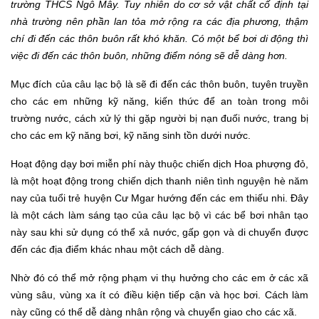
trường THCS Ngô Mây. Tuy nhiên do cơ sở vật chất cố định tại
nhà trường nên phần lan tỏa mở rộng ra các địa phương, thậm
chí đi đến các thôn buôn rất khó khăn. Có một bể bơi di động thì
việc đi đến các thôn buôn, những điểm nóng sẽ dễ dàng hơn.
Mục đích của
câu lạc bộ là sẽ đi đến các thôn buôn, tuyên truyền
cho các em những kỹ năng, kiến thức để an toàn trong môi
trường nước, cách xử lý thi gặp người bị nạn đuối nước, trang bị
cho các em kỹ năng bơi, kỹ năng sinh tồn dưới nước.
Hoạt động dạy bơi miễn phí này thuộc chiến dịch Hoa phượng đỏ,
là một hoạt động trong chiến dịch thanh niên tình nguyện hè năm
nay của tuổi trẻ huyện Cư Mgar hướng đến các em thiếu nhi. Đây
là một cách làm sáng tạo của câu lạc bộ vì các bể bơi nhân tạo
này sau khi sử dụng có thể xả nước, gấp gọn và di chuyển được
đến các địa điểm khác nhau một cách dễ dàng.
Nhờ đó có thể mở rộng phạm vi thụ hưởng cho các em ở các xã
vùng sâu, vùng xa ít có điều kiện tiếp cận và học bơi. Cách làm
này cũng có thể dễ dàng nhân rộng và chuyển giao cho các xã.