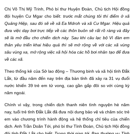
Chị Võ Thị Mỹ Trinh, Phó bí thư Huyện Đoàn, Chủ tịch Hội đồng
đội huyện Cư Mgar cho biết:
t
rước mắt chúng tôi thí điểm ở xã
Quảng Hiệp, sau đó sẽ về xã Ea Mdroh và xã Cư Mgar. Hiệu quả
đưa việc dạy bơi trực tiếp về các thôn buôn sẽ rất rõ ràng và đây
sẽ là mở đầu cho chiến dịch này. Sau khi câu lạc bộ Vì đàn em
thân yêu triển khai hiệu quả thì sẽ mở rộng về với các xã vùng
sâu vùng xa, mở rộng việc xã hội hóa các hồ bơi nhân tạo để đưa
về các xã.
Theo thống kê của Sở lao động – Thương binh và xã hội tỉnh Đắk
Lắk, từ đầu năm đến nay trên địa bàn tỉnh đã xảy ra 31 vụ đuối
nước khiến 39 trẻ em tử vong, cao gần gấp đôi so với cùng kỳ
năm ngoái.
Chính vì vậy, trong chiến dịch thanh niên tình nguyện hè năm
nay, tuổi trẻ tỉnh Đắk Lắk đã đưa nội dung bảo vệ và chăm sóc trẻ
em vào chương trình hành động và hệ thống chỉ tiêu của chiến
dịch. Anh Trần Doãn Tới, phó bí thư Tỉnh Đoàn, Chủ tịch Hội đồng
đội tỉnh Đắk Lắk cho biết:
Trong thời gian tới, Ban thường vụ Tỉnh