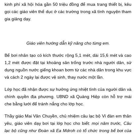
kinh phí xã hội hóa gần 50 triệu đồng để mua trang thiết bị, kêu
gọi các giáo viên thể dục ở các trường trong xã tình nguyện tham
gia giảng dạy.
Giáo viên hướng dẫn kỹ năng cho từng em.
Bể bơi nhân tạo có kích thước rộng 5,1 mét, dài 15,6 mét và cao
1,2 mét được đặt tại khoảng sân trống trước nhà người dân, sử
dụng nguồn nước giếng khoan bơm từ các nhà dân trong khu vực
và cách 2 ngày lại được vệ sinh, thay nước một lần.
Lớp học đã nhận được sự hưởng ứng nhiệt tình của người dân và
chính quyền địa phương. UBND xã Quảng Hiệp còn hỗ trợ mái
che bằng lưới để tránh nắng cho lớp học.
Thầy giáo Mai Văn Chuyền, chủ nhiệm câu lạc bộ Vì đàn em thân
yêu, giáo viên dạy bơi tại lớp học cho biết:
m
ọi năm trước, Câu
lạc bộ cũng như Đoàn xã Ea Mdroh có tổ chức trong bể bơi của