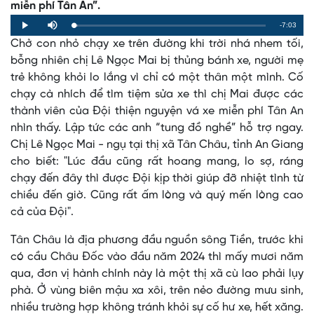
miễn phí Tân An”.
Remaining
-7:03
Loaded
:
Progress
:
Play
Mute
0%
0%
Chở con nhỏ chạy xe trên đường khi trời nhá nhem tối,
Time
bỗng nhiên chị Lê Ngọc Mai bị thủng bánh xe, người mẹ
trẻ không khỏi lo lắng vì chỉ có một thân một mình. Cố
chạy cà nhích để tìm tiệm sửa xe thì chị Mai được các
thành viên của Đội thiện nguyện vá xe miễn phí Tân An
nhìn thấy. Lập tức các anh “tung đồ nghề” hỗ trợ ngay.
Chị Lê Ngọc Mai - ngụ tại thị xã Tân Châu, tỉnh An Giang
cho biết: "Lúc đầu cũng rất hoang mang, lo sợ, ráng
chạy đến đây thì được Đội kịp thời giúp đỡ nhiệt tình từ
chiều đến giờ. Cũng rất ấm lòng và quý mến lòng cao
cả của Đội".
Tân Châu là địa phương đầu nguồn sông Tiền, trước khi
có cầu Châu Đốc vào đầu năm 2024 thì mấy mươi năm
qua, đơn vị hành chính này là một thị xã cù lao phải lụy
phà. Ở vùng biên mậu xa xôi, trên nẻo đường mưu sinh,
nhiều trường hợp không tránh khỏi sự cố hư xe, hết xăng.