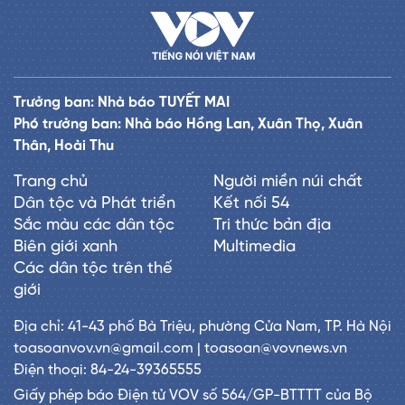
Trưởng ban: Nhà báo TUYẾT MAI
Phó trưởng ban: Nhà báo Hồng Lan, Xuân Thọ, Xuân
Thân, Hoài Thu
Trang chủ
Người miền núi chất
Dân tộc và Phát triển
Kết nối 54
Sắc màu các dân tộc
Tri thức bản địa
Biên giới xanh
Multimedia
Các dân tộc trên thế
giới
Địa chỉ: 41-43 phố Bà Triệu, phường Cửa Nam, TP. Hà Nội
toasoanvov.vn@gmail.com | toasoan@vovnews.vn
Điện thoại: 84-24-39365555
Giấy phép báo Điện tử VOV số 564/GP-BTTTT của Bộ