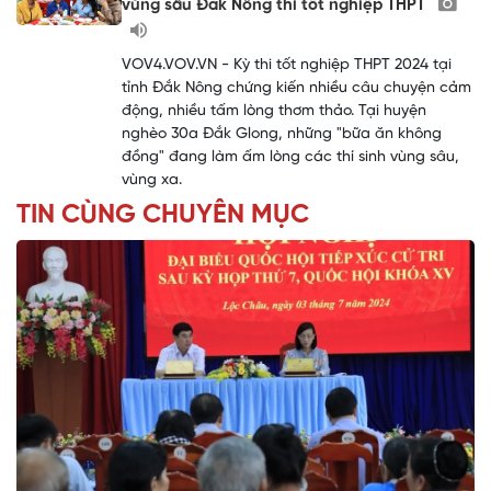
vùng sâu Đắk Nông thi tốt nghiệp THPT
VOV4.VOV.VN - Kỳ thi tốt nghiệp THPT 2024 tại
tỉnh Đắk Nông chứng kiến nhiều câu chuyện cảm
động, nhiều tấm lòng thơm thảo. Tại huyện
nghèo 30a Đắk Glong, những "bữa ăn không
đồng" đang làm ấm lòng các thí sinh vùng sâu,
vùng xa.
TIN CÙNG CHUYÊN MỤC