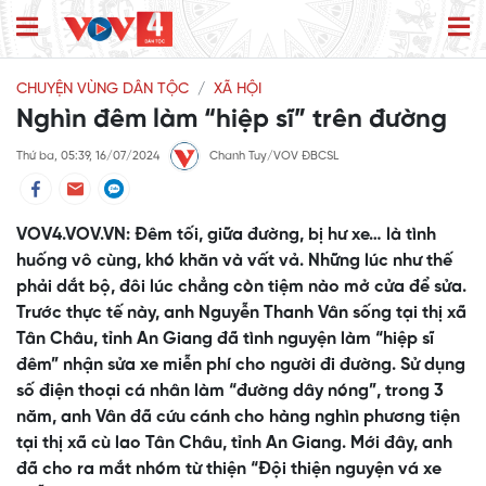
CHUYỆN VÙNG DÂN TỘC
XÃ HỘI
Nghìn đêm làm “hiệp sĩ” trên đường
Thứ ba, 05:39, 16/07/2024
Chanh Tuy/VOV ĐBCSL
VOV4.VOV.VN: Đêm tối, giữa đường, bị hư xe… là tình
huống vô cùng, khó khăn và vất vả. Những lúc như thế
phải dắt bộ, đôi lúc chẳng còn tiệm nào mở cửa để sửa.
Trước thực tế này, anh Nguyễn Thanh Vân sống tại thị xã
Tân Châu, tỉnh An Giang đã tình nguyện làm “hiệp sĩ
đêm” nhận sửa xe miễn phí cho người đi đường. Sử dụng
số điện thoại cá nhân làm “đường dây nóng”, trong 3
năm, anh Vân đã cứu cánh cho hàng nghìn phương tiện
tại thị xã cù lao Tân Châu, tỉnh An Giang. Mới đây, anh
đã cho ra mắt nhóm từ thiện “Đội thiện nguyện vá xe