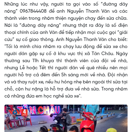
Những lúc như vậy, người ta gọi vào số “đường dây
nóng” 0967844408 để anh Nguyễn Thanh Vân và các
thành viên trong nhóm thiện nguyện chạy đến sửa chữa.
Nói là “đường dây nóng” nhưng thật ra đây là số điện
thoại chính của anh Vân để tiếp nhận mọi cuộc gọi “giải
cứu” sự cố giao thông. Anh Nguyễn Thanh Vân cho biết:
"Tối là mình chia nhóm ra chạy lưu động để sửa xe cho
người dân gặp sự cố ở khu vực thị xã Tân Châu. Ngày
thường sau 11h khuya thì thành viên của đội về nhà,
nhưng Lễ hoặc Tết thì người dân về quê nhiều nên mọi
người hỗ trợ cả đêm đến 5h sáng mới về nhà. Đội nhận
vá và thay ruột xe, nếu hư hỏng nhẹ bên ngoài thì sửa tại
chỗ, còn hư nặng là hỗ trợ đưa về nhà sửa. Trong nhóm
có những đứa em học nghề sửa xe".