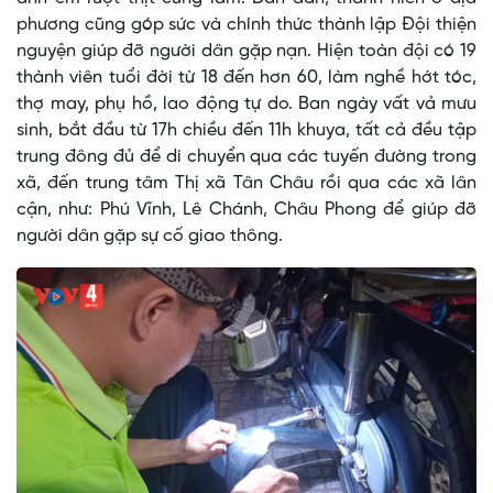
phương cũng góp sức và chính thức thành lập Đội thiện
nguyện giúp đỡ người dân gặp nạn. Hiện toàn đội có 19
thành viên tuổi đời từ 18 đến hơn 60, làm nghề hớt tóc,
thợ may, phụ hồ, lao động tự do. Ban ngày vất vả mưu
sinh, bắt đầu từ 17h chiều đến 11h khuya, tất cả đều tập
trung đông đủ để di chuyển qua các tuyến đường trong
xã, đến trung tâm Thị xã Tân Châu rồi qua các xã lân
cận, như: Phú Vĩnh, Lê Chánh, Châu Phong để giúp đỡ
người dân gặp sự cố giao thông.