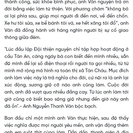
thành công, sức khỏe bình phục, anh Vân nguyện trả ơn
đời bằng việc làm từ thiện. Với phương châm “không bỏ
ai lại phía sau, giúp mọi người đi đến nơi, về đến chốn.
Xe hư tôi sửa, xe bể bánh tôi vá, xe hết xăng tôi đổ”, anh
Vân đã đồng hành với hàng nghìn người bị sự cố giao
thông giữa đêm.
"Lúc đầu lập Đội thiện nguyện chỉ tập hợp hoạt động ở
cầu Tân An, càng ngày bà con biết đến mình nhiều, sẵn
đó mình để lại số điện thoại rồi người ta gọi nhiều, từ từ
mình mở rộng mô hình ra toàn thị xã Tân Châu. Mục đích
anh làm việc này là trả nghĩa cho đời, cứ nói ra là anh lại
xúc động, sương gió cỡ nào anh cũng làm. Cuộc đời
anh, anh đã vượt qua nhiều đắng cay. Từ lúc anh làm tới
giờ cũng có biết bao sóng gió nhưng đến giờ này anh
đã ổn".- Anh Nguyễn Thanh Vân bộc bạch.
Ban đầu chỉ một mình anh Vân thực hiện, sau đó thấy
việc nghĩa được mọi người yêu mến, anh vận động thêm
anh em ruột thịt cùng làm. Dần dần, thanh niên ở địa