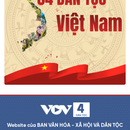
Website của BAN VĂN HÓA - XÃ HỘI VÀ DÂN TỘC