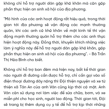
không chỉ hỗ trợ người dân gặp khó khăn mà còn góp
phần thực hiện an sinh xã hội của địa phương.
"Mô hình của các anh hoạt động rất hiệu quả, trong thời
gian tới địa phương sẽ vận động các mạnh thường
quân, khi các anh có khó khăn về mặt kinh tế thì vận
động mạnh thường quân hỗ trợ thêm cho các anh thực
hiện hoạt động này. Đồng thời, khuyến khích những việc
làm ý nghĩa này để hỗ trợ người dân gặp khó khăn, góp
phần thực hiện an sinh xã hội của địa phương". - Bà Trần
Thị Hòa Bình cho biết.
Không chỉ hỗ trợ ban đêm mà hiện nay, bất kể thời gian
nào người đi đường cần được hỗ trợ, chỉ cần gọi vào số
điện thoại đường dây nóng thì Đội thiện nguyện vá xe từ
thiện xã Tân An của anh Vân cũng kịp thời có mặt. Anh
Vân còn sử dụng nơi làm việc để sửa chữa, bơm, vá xe
miễn phí cho học sinh, người lao động. Thời gian tới, Đội
sẽ trang bị thêm dụng cụ y tế để hỗ trợ kịp thời những