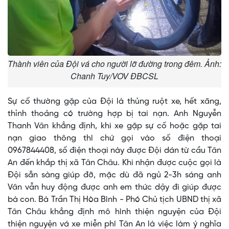
Thành viên của Đội vá cho người lỡ đường trong đêm. Ảnh:
Chanh Tuy/VOV ĐBCSL
Sự cố thường gặp của Đội là thủng ruột xe, hết xăng,
thỉnh thoảng có trường hợp bị tai nạn. Anh Nguyễn
Thanh Vân khẳng định, khi xe gặp sự cố hoặc gặp tai
nạn giao thông thì chứ gọi vào số điện thoại
0967844408, số điện thoại này được Đội dán từ cầu Tân
An đến khắp thị xã Tân Châu. Khi nhận được cuộc gọi là
Đội sẵn sàng giúp đỡ, mặc dù đã ngủ 2-3h sáng anh
Vân vẫn huy động được anh em thức dậy đi giúp được
bà con. Bà Trần Thị Hòa Bình - Phó Chủ tịch UBND thị xã
Tân Châu khẳng định mô hình thiện nguyện của Đội
thiện nguyện vá xe miễn phí Tân An là việc làm ý nghĩa