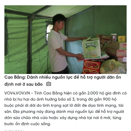
Cao Bằng: Dành nhiều nguồn lực để hỗ trợ người dân ổn
định nơi ở sau bão
VOV4.VOV.VN - Tỉnh Cao Bằng hiện có gần 2.000 hộ gia đình có
nhà bị hư hại do ảnh hưởng bão số 3, trong đó gần 900 hộ
buộc phải di dời do tình trạng sạt lở đất đe dọa tính mạng, tài
sản. Địa phương này đang dành mọi nguồn lực để hỗ trợ người
dân sửa chữa nhà cửa hoặc xây dựng nhà tại nơi ở mới, từng
bước ổn định cuộc sống.