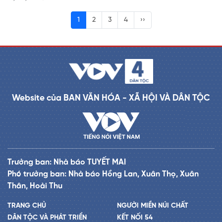
1
2
3
4
››
Website của BAN VĂN HÓA - XÃ HỘI VÀ DÂN TỘC
Trưởng ban: Nhà báo TUYẾT MAI
Phó trưởng ban: Nhà báo Hồng Lan, Xuân Thọ, Xuân
Thân, Hoài Thu
TRANG CHỦ
NGƯỜI MIỀN NÚI CHẤT
DÂN TỘC VÀ PHÁT TRIỂN
KẾT NỐI 54