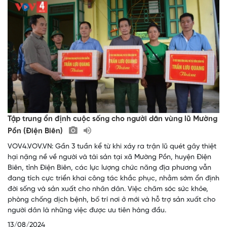
Tập trung ổn định cuộc sống cho người dân vùng lũ Mường
Pồn (Điện Biên)
VOV4.VOV.VN: Gần 3 tuần kể từ khi xảy ra trận lũ quét gây thiệt
hại nặng nề về người và tài sản tại xã Mường Pồn, huyện Điện
Biên, tỉnh Điện Biên, các lực lượng chức năng địa phương vẫn
đang tích cực triển khai công tác khắc phục, nhằm sớm ổn định
đời sống và sản xuất cho nhân dân. Việc chăm sóc sức khỏe,
phòng chống dịch bệnh, bố trí nơi ở mới và hỗ trợ sản xuất cho
người dân là những việc được ưu tiên hàng đầu.
13/08/2024