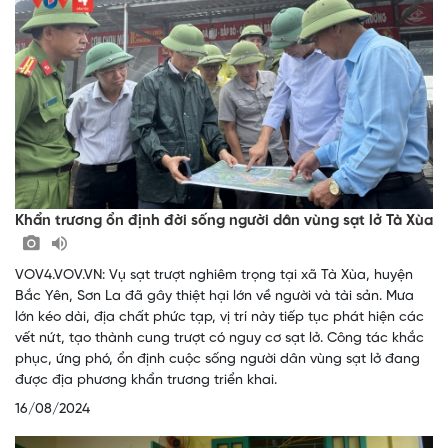
Khẩn trương ổn định đời sống người dân vùng sạt lở Tà Xùa
VOV4.VOV.VN: Vụ sạt trượt nghiêm trọng tại xã Tà Xùa, huyện
Bắc Yên, Sơn La đã gây thiệt hại lớn về người và tài sản. Mưa
lớn kéo dài, địa chất phức tạp, vị trí này tiếp tục phát hiện các
vết nứt, tạo thành cung trượt có nguy cơ sạt lở. Công tác khắc
phục, ứng phó, ổn định cuộc sống người dân vùng sạt lở đang
được địa phương khẩn trương triển khai.
16/08/2024