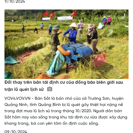
11/10/2024
Đổi thay trên bản tái định cư của đồng bào biên giới sau
trận lũ quét lịch sử
VOV4.VOV.VN - Bản Sắt là bản nhỏ của xã Trường Sơn, huyện
Quảng Ninh, tỉnh Quảng Bình bị lũ quét gây thiệt hại nặng nề
trong đợt mưa lũ lịch sử trong tháng 10/2020. Người dân bản
Sắt hôm nay vào sống trong khu tái định cư vừa được xây dựng
khang trang, bà con yên tâm ổn định cuộc sống.
09/10/2024