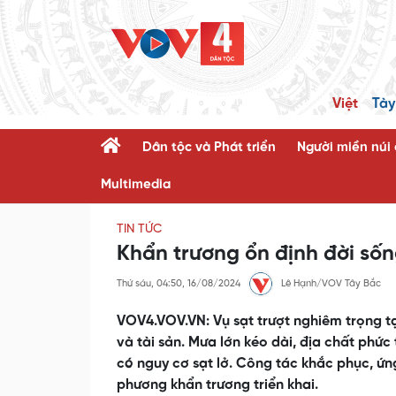
Việt
Tày
Dân tộc và Phát triển
Người miền núi
Multimedia
TIN TỨC
Khẩn trương ổn định đời sốn
Thứ sáu, 04:50, 16/08/2024
Lê Hạnh/VOV Tây Bắc
VOV4.VOV.VN: Vụ sạt trượt nghiêm trọng tạ
và tài sản. Mưa lớn kéo dài, địa chất phức 
có nguy cơ sạt lở. Công tác khắc phục, ứn
phương khẩn trương triển khai.