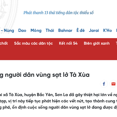
 - Nùng
Dao
Mông
Thái
Bahnar
Ê đê
Jarai
K'Ho
 chất
Sắc màu các dân tộc
Kết nối 54
Biên giới xanh
g người dân vùng sạt lở Tà Xùa
i xã Tà Xùa, huyện Bắc Yên, Sơn La đã gây thiệt hại lớn về n
tạp, vị trí này tiếp tục phát hiện các vết nứt, tạo thành cung 
g phó, ổn định cuộc sống người dân vùng sạt lở đang được đ