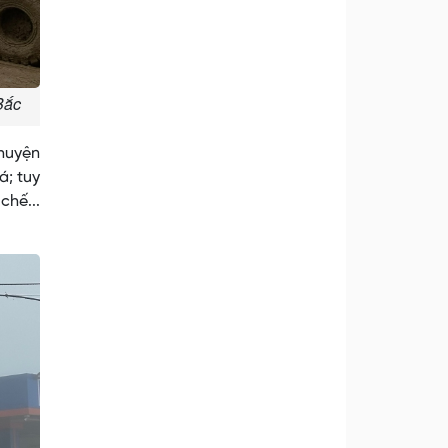
Bắc
 huyện
á; tuy
chế...