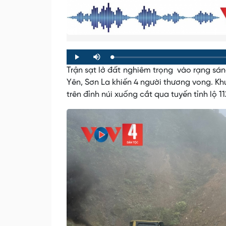
Loaded
:
Progress
:
Play
Mute
0%
0%
Trận sạt lở đất nghiêm trọng vào rạng sán
Yên, Sơn La khiến 4 người thương vong. Kh
trên đỉnh núi xuống cắt qua tuyến tỉnh lộ 1