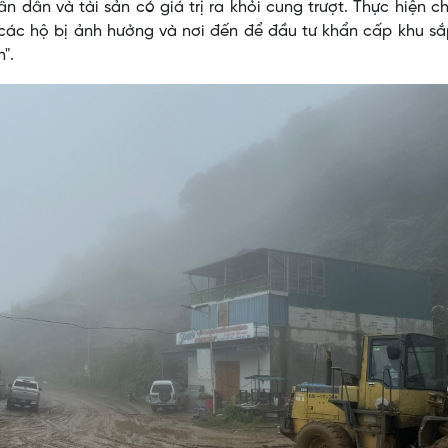
 dân và tài sản có giá trị ra khỏi cung trượt. Thực hiện c
 các hộ bị ảnh hưởng và nơi đến để đầu tư khẩn cấp khu s
".