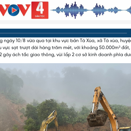
g ngày 10/8 vừa qua tại khu vực bản Tà Xùa, xã Tà xùa, huy
u vực sạt trượt dài hàng trăm mét, với khoảng 50.000m³ đất,
12 gây ách tắc giao thông, vùi lấp 2 cơ sở kinh doanh phía dướ