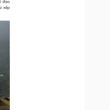
hỉ đạo
ắp xếp