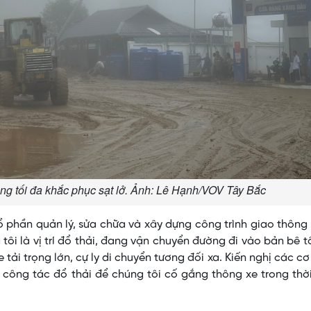
g tối đa khắc phục sạt lở. Ảnh: Lê Hạnh/VOV Tây Bắc
hần quản lý, sửa chữa và xây dựng công trình giao thông 
 tôi là vị trí đổ thải, đang vận chuyển đường đi vào bản bê t
ải trọng lớn, cự ly di chuyển tương đối xa. Kiến nghị các c
 công tác đổ thải để chúng tôi cố gắng thông xe trong thờ