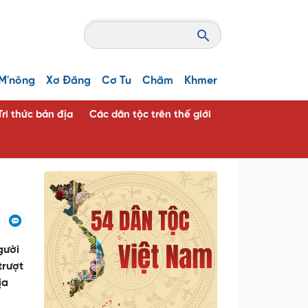
M'nông
Xơ Đăng
Cơ Tu
Chăm
Khmer
Tri thức bản địa
Các dân tộc trên thế giới
gười
trượt
ịa