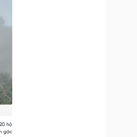
20 hộ
nh gác