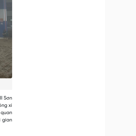
II Sơn
ông xi
ơ quan
i gian