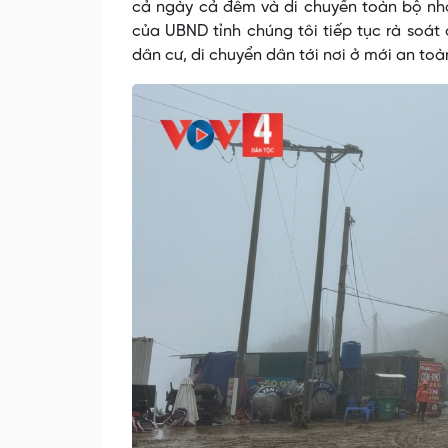
cả ngày cả đêm và di chuyển toàn bộ nhân
của UBND tỉnh chúng tôi tiếp tục rà soát
dân cư, di chuyển dân tới nơi ở mới an toàn