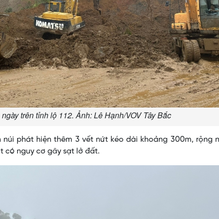
 ngày trên tỉnh lộ 112. Ảnh: Lê Hạnh/VOV Tây Bắc
sườn núi phát hiện thêm 3 vết nứt kéo dài khoảng 300m, rộng
t có nguy cơ gây sạt lở đất.