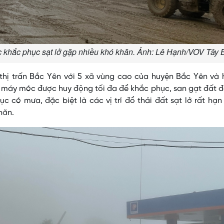
tác khắc phục sạt lở gặp nhiều khó khăn. Ảnh: Lê Hạnh/VOV Tây 
ối thị trấn Bắc Yên với 5 xã vùng cao của huyện Bắc Yên và
, máy móc được huy động tối đa để khắc phục, san gạt đất đ
ục có mưa, đặc biệt là các vị trí đổ thải đất sạt lở rất hạn 
hăn.