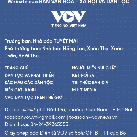
Website của BAN VĂN HÓA - XÃ HỘI VÀ DÂN TỘC
Trưởng ban: Nhà báo TUYẾT MAI
Phó trưởng ban: Nhà báo Hồng Lan, Xuân Thọ, Xuân
Thân, Hoài Thu
TRANG CHỦ
NGƯỜI MIỀN NÚI CHẤT
DÂN TỘC VÀ PHÁT TRIỂN
KẾT NỐI 54
SẮC MÀU CÁC DÂN TỘC
TRI THỨC BẢN ĐỊA
BIÊN GIỚI XANH
MULTIMEDIA
CÁC DÂN TỘC TRÊN THẾ GIỚI
Địa chỉ: 41-43 phố Bà Triệu, phường Cửa Nam, TP. Hà Nội
toasoanvov.vn@gmail.com | toasoan@vovnews.vn
Điện thoại: 84-24-39365555
Giấy phép báo Điện tử VOV số 564/GP-BTTTT của Bộ