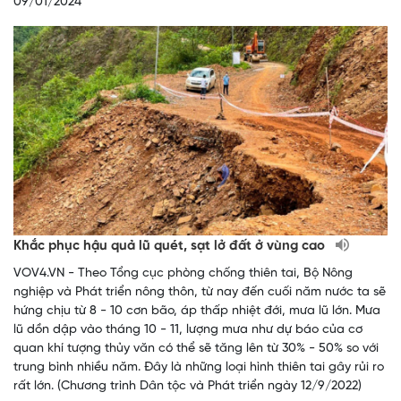
09/01/2024
Khắc phục hậu quả lũ quét, sạt lở đất ở vùng cao
VOV4.VN - Theo Tổng cục phòng chống thiên tai, Bộ Nông
nghiệp và Phát triển nông thôn, từ nay đến cuối năm nước ta sẽ
hứng chịu từ 8 - 10 cơn bão, áp thấp nhiệt đới, mưa lũ lớn. Mưa
lũ dồn dập vào tháng 10 - 11, lượng mưa như dự báo của cơ
quan khí tượng thủy văn có thể sẽ tăng lên từ 30% - 50% so với
trung bình nhiều năm. Đây là những loại hình thiên tai gây rủi ro
rất lớn. (Chương trình Dân tộc và Phát triển ngày 12/9/2022)