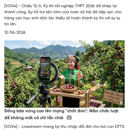
[VOV4] - Chiều 12/6, Kỳ thi tốt nghiệp THPT 2026 đã khép lại
thành công. Sự hỗ trợ tận tâm của toàn xã hội đã tiếp sức cho
hàng vạn học sinh dân tộc thiểu số hoàn thành kỳ thi với sự tự
tin lớn.
12/06/2026
Đồng bào vùng cao lên mạng "chốt đơn": Nắm chắc luật
để không mất cả chì lẫn chài
[VOV4] - Livestream mang lại thu nhập đổi đời cho bà con DTTS