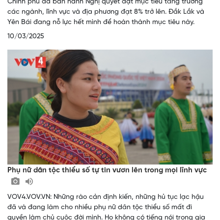
Chính phủ đã ban hành Nghị quyết đặt mục tiêu tăng trưởng
các ngành, lĩnh vực và địa phương đạt 8% trở lên. Đắk Lắk và
Yên Bái đang nỗ lực hết mình để hoàn thành mục tiêu này.
10/03/2025
Phụ nữ dân tộc thiểu số tự tin vươn lên trong mọi lĩnh vực
VOV4.VOV.VN: Những rào cản định kiến, những hủ tục lạc hậu
đã và đang làm cho nhiều phụ nữ dân tộc thiểu số mất đi
quyền làm chủ cuộc đời mình. Họ không có tiếng nói trong gia