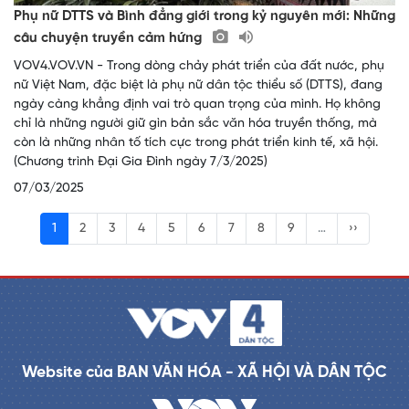
Phụ nữ DTTS và Bình đẳng giới trong kỷ nguyên mới: Những
câu chuyện truyền cảm hứng
VOV4.VOV.VN - Trong dòng chảy phát triển của đất nước, phụ
nữ Việt Nam, đặc biệt là phụ nữ dân tộc thiểu số (DTTS), đang
ngày càng khẳng định vai trò quan trọng của mình. Họ không
chỉ là những người giữ gìn bản sắc văn hóa truyền thống, mà
còn là những nhân tố tích cực trong phát triển kinh tế, xã hội.
(Chương trình Đại Gia Đình ngày 7/3/2025)
07/03/2025
1
2
3
4
5
6
7
8
9
…
››
Website của BAN VĂN HÓA - XÃ HỘI VÀ DÂN TỘC