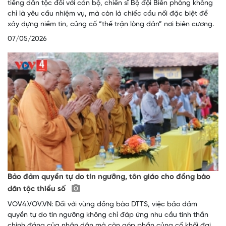
tiếng dân tộc đối với cán bộ, chiến sĩ Bộ đội Biên phòng không
chỉ là yêu cầu nhiệm vụ, mà còn là chiếc cầu nối đặc biệt để
xây dựng niềm tin, củng cố “thế trận lòng dân” nơi biên cương.
07/05/2026
Bảo đảm quyền tự do tín ngưỡng, tôn giáo cho đồng bào
dân tộc thiểu số
VOV4.VOV.VN: Đối với vùng đồng bào DTTS, việc bảo đảm
quyền tự do tín ngưỡng không chỉ đáp ứng nhu cầu tinh thần
chính đáng của nhân dân mà còn góp phần củng cố khối đại