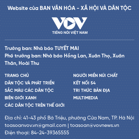
Website của BAN VĂN HÓA - XÃ HỘI VÀ DÂN TỘC
Trưởng ban: Nhà báo TUYẾT MAI
Phó trưởng ban: Nhà báo Hồng Lan, Xuân Thọ, Xuân
Thân, Hoài Thu
TRANG CHỦ
NGƯỜI MIỀN NÚI CHẤT
DÂN TỘC VÀ PHÁT TRIỂN
KẾT NỐI 54
SẮC MÀU CÁC DÂN TỘC
TRI THỨC BẢN ĐỊA
BIÊN GIỚI XANH
MULTIMEDIA
CÁC DÂN TỘC TRÊN THẾ GIỚI
Địa chỉ: 41-43 phố Bà Triệu, phường Cửa Nam, TP. Hà Nội
toasoanvov.vn@gmail.com | toasoan@vovnews.vn
Điện thoại: 84-24-39365555