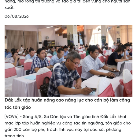
hàng, mở rộng thị trường và tạo giá trị bền vững cho người sản
xuất.
06/08/2026
Đắk Lắk tập huấn nâng cao năng lực cho cán bộ làm công
tác tôn giáo
[VOV4] - Sáng 5/8, Sở Dân tộc và Tôn giáo tỉnh Đắk Lắk khai
mạc lớp tập huấn nghiệp vụ công tác tín ngưỡng, tôn giáo cho
gần 200 cán bộ phụ trách lĩnh vực này tại các xã, phường
trong tỉnh.