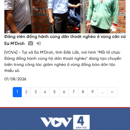
Đảng viên đồng hành cùng dân thoát nghèo ở vùng căn cứ
Ea M'Droh
[VOV4] - Tại xã Ea M'Droh, tỉnh Đắk Lắk, mô hình "Mỗi tổ chức
Đảng đồng hành cùng hộ dân thoát nghèo" đang tạo chuyển
biến trong công tác giảm nghèo ở vùng đồng bào dân tộc
thiểu số.
01/08/2026
1
2
3
4
5
6
7
8
9
…
››