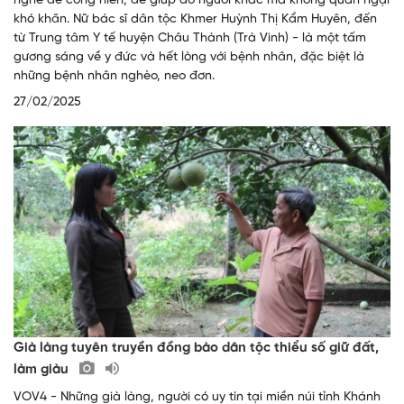
nghề để cống hiến, để giúp đỡ người khác mà không quản ngại
khó khăn. Nữ bác sĩ dân tộc Khmer Huỳnh Thị Kẩm Huyên, đến
từ Trung tâm Y tế huyện Châu Thành (Trà Vinh) - là một tấm
gương sáng về y đức và hết lòng với bệnh nhân, đặc biệt là
những bệnh nhân nghèo, neo đơn.
27/02/2025
Già làng tuyên truyền đồng bào dân tộc thiểu số giữ đất,
làm giàu
VOV4 - Những già làng, người có uy tín tại miền núi tỉnh Khánh