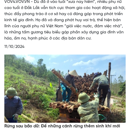
VOV4.VOV.VN - Dù đã ở vào tuổi “xưa nay hiếm”, nhiều phụ nữ
cao tuổi ở Đắk Lắk vẫn tích cực tham gia các hoạt động xã hội,
thúc đẩy phong trào ở cơ sở hay có đóng góp trong phát triển
kinh tế gia đình. Họ đã và đang phát huy vai trò, thể hiện bản
lĩnh của người phụ nữ Việt Nam “giỏi việc nước, đảm việc nhà”,
là những tấm gương tiêu biểu góp phần xây dựng gia đình văn
hóa, ấm no, hạnh phúc ở các địa bàn dân cư.
11/10/2024
Rừng sau bão dữ: Để những cánh rừng thêm sinh khí mới