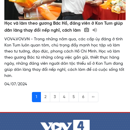
Học và làm theo gương Bác Hồ, đảng viên ở Kon Tum giúp
dân làng thay đổi nếp nghĩ, cách làm
VOV4.VOV.VN - Trong những năm qua, các cấp ủy đảng ở tỉnh
Kon Tum luôn quan tâm, chú trọng đẩy mạnh học tập và làm
theo tư tưởng, đạo đức, phong cách Hồ Chí Minh. Học và làm
theo gương Bác từ những công việc gần gũi, thiết thực hàng
ngày, những đảng viên người dân tộc thiểu số ở Kon Tum đang
giúp dân làng thay đổi nếp nghĩ, cách làm để có cuộc sống tốt
hơn.
04/07/2024
1
2
3
4
5
6
››