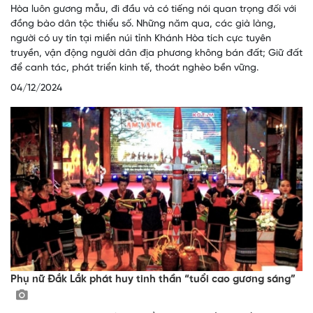
Hòa luôn gương mẫu, đi đầu và có tiếng nói quan trọng đối với
đồng bào dân tộc thiểu số. Những năm qua, các già làng,
người có uy tín tại miền núi tỉnh Khánh Hòa tích cực tuyên
truyền, vận động người dân địa phương không bán đất; Giữ đất
để canh tác, phát triển kinh tế, thoát nghèo bền vững.
04/12/2024
Phụ nữ Đắk Lắk phát huy tinh thần “tuổi cao gương sáng”