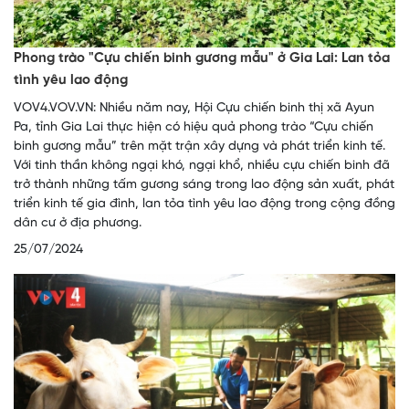
Phong trào "Cựu chiến binh gương mẫu" ở Gia Lai: Lan tỏa
tình yêu lao động
VOV4.VOV.VN: Nhiều năm nay, Hội Cựu chiến binh thị xã Ayun
Pa, tỉnh Gia Lai thực hiện có hiệu quả phong trào “Cựu chiến
binh gương mẫu” trên mặt trận xây dựng và phát triển kinh tế.
Với tinh thần không ngại khó, ngại khổ, nhiều cựu chiến binh đã
trở thành những tấm gương sáng trong lao động sản xuất, phát
triển kinh tế gia đình, lan tỏa tình yêu lao động trong cộng đồng
dân cư ở địa phương.
25/07/2024