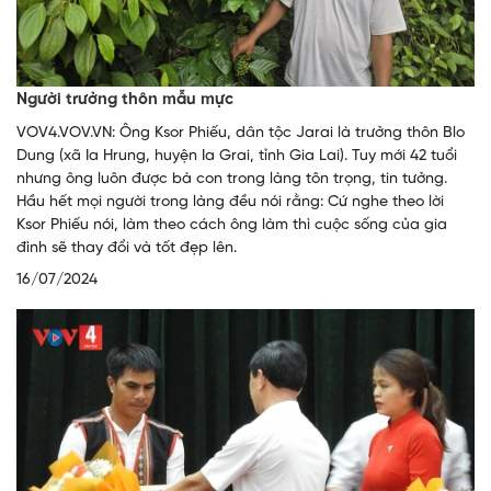
Người trưởng thôn mẫu mực
VOV4.VOV.VN: Ông Ksor Phiếu, dân tộc Jarai là trưởng thôn Blo
Dung (xã Ia Hrung, huyện Ia Grai, tỉnh Gia Lai). Tuy mới 42 tuổi
nhưng ông luôn được bà con trong làng tôn trọng, tin tưởng.
Hầu hết mọi người trong làng đều nói rằng: Cứ nghe theo lời
Ksor Phiếu nói, làm theo cách ông làm thì cuộc sống của gia
đình sẽ thay đổi và tốt đẹp lên.
16/07/2024