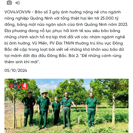
VOV4.VOV.VN - Bão số 3 gây ảnh hưởng nặng nề cho ngành
nông nghiệp Quảng Ninh với tổng thiệt hại lên tới 25.000 tỷ
đồng, bằng một nửa ngân sách của tỉnh Quảng Ninh năm 2023.
Địa phương đang nỗ lực phục hồi kinh tế sau siêu bão bằng
những chính sách hỗ trợ kịp thời đối với các nhóm ngành nghề
bị ảnh hưởng. Vũ Miền, PV Đài TNVN thường trú khu vực Đông
Bắc đề cập trong loạt bài viết về những khó khăn sau bão dữ
tại mảnh đất địa đầu Đông Bắc. Bài 2: "Để những cánh rừng
thêm sinh khí mới".
05/10/2024