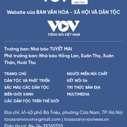
Website của BAN VĂN HÓA - XÃ HỘI VÀ DÂN TỘC
Trưởng ban: Nhà báo TUYẾT MAI
Phó trưởng ban: Nhà báo Hồng Lan, Xuân Thọ, Xuân
Thân, Hoài Thu
TRANG CHỦ
NGƯỜI MIỀN NÚI CHẤT
DÂN TỘC VÀ PHÁT TRIỂN
KẾT NỐI 54
SẮC MÀU CÁC DÂN TỘC
TRI THỨC BẢN ĐỊA
BIÊN GIỚI XANH
MULTIMEDIA
CÁC DÂN TỘC TRÊN THẾ GIỚI
Địa chỉ: 41-43 phố Bà Triệu, phường Cửa Nam, TP. Hà Nội
toasoanvov.vn@gmail.com | toasoan@vovnews.vn
Điện thoại: 84-24-39365555