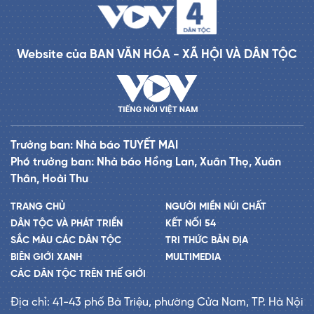
Website của BAN VĂN HÓA - XÃ HỘI VÀ DÂN TỘC
Trưởng ban: Nhà báo TUYẾT MAI
Phó trưởng ban: Nhà báo Hồng Lan, Xuân Thọ, Xuân
Thân, Hoài Thu
TRANG CHỦ
NGƯỜI MIỀN NÚI CHẤT
DÂN TỘC VÀ PHÁT TRIỂN
KẾT NỐI 54
SẮC MÀU CÁC DÂN TỘC
TRI THỨC BẢN ĐỊA
BIÊN GIỚI XANH
MULTIMEDIA
CÁC DÂN TỘC TRÊN THẾ GIỚI
Địa chỉ: 41-43 phố Bà Triệu, phường Cửa Nam, TP. Hà Nội