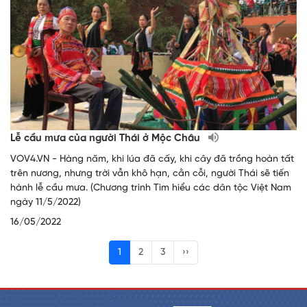
Lễ cầu mưa của người Thái ở Mộc Châu
VOV4.VN - Hàng năm, khi lúa đã cấy, khi cây đã trồng hoàn tất
trên nương, nhưng trời vẫn khô hạn, cằn cỗi, người Thái sẽ tiến
hành lễ cầu mưa. (Chương trình Tìm hiểu các dân tộc Việt Nam
ngày 11/5/2022)
16/05/2022
1
2
3
››