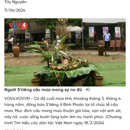
Tây Nguyên.
11/04/2024
Người S'tiêng cầu mưa mong sự no đủ
VOV4.VOV.VN - Cứ độ cuối mùa khô, khoảng tháng 3, tháng 4
hàng năm, đồng bào S'tiêng ở Bình Phước lại tổ chức lễ cầu
mưa. Mục đích cầu mong mưa thuận gió hòa, vạn vật sinh sôi,
nảy nở, cuộc sống buôn làng luôn ấm no, hạnh phúc. (Chương
trình Tìm hiểu các dân tộc Việt Nam ngày 18/3/2024)