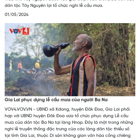
dân tộc Tây Nguyên lại tổ chức nghi lễ cầu mưa.
01/05/2024
Gia Lai phục dựng lễ cầu mưa của người Ba Na
VOV4.VOV.VN - UBND xã Kdang, huyện Đăk Đoa, Gia Lai phối
hợp với UBND huyện Đăk Đoa vừa tổ chức phục dựng Lễ cầu
mưa của dân tộc Ba Na tại làng Hnap. Đây là một trong những
nghi lễ truyền thống đặc trưng của các làng dân tộc thiểu số
tại tỉnh Gia Lai, thuộc Di sản không gian văn hóa cồng chiêng