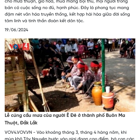
cho mưa thuận, gió hòa, mùa màng bội thu, mọi người trong
bản có cuộc sống no đủ, hạnh phúc. Đây là phong tục mang
đậm nét văn hóa truyền thống, kết hợp hài hòa giữa đời sống
tâm linh và tinh thần đoàn kết dân tộc.
19/06/2024
Lễ cúng cầu mưa của người Ê Đê ở thành phố Buôn Ma
Thuột, Đắk Lắk
VOV4.VOV.VN - Vào khoảng tháng 3, tháng 4 hàng năm, khi
mùa khô Tây Nguyên bước vào giai đoạn cao điểm, bà con các