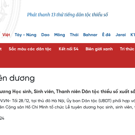
Việt
Tày - Nùng
Dao
Mông
Thái
Bahnar
Ê đê
Jarai
K'
t
Sắc màu các dân tộc
Kết nối 54
Biên giới xanh
Tri thứ
yên dương
ương Học sinh, Sinh viên, Thanh niên Dân tộc thiểu số xuất sắ
.VN- Tối 28/12, tại thủ đô Hà Nội, Ủy ban Dân tộc (UBDT) phối hợp 
ên Cộng sản Hồ Chí Minh tổ chức Lễ tuyên dương học sinh, sinh viên,
24