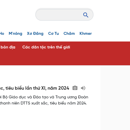
Ho
M'nông
Xơ Đăng
Cơ Tu
Chăm
Khmer
c bản địa
Các dân tộc trên thế giới
c, tiêu biểu lần thứ XI, năm 2024
với Bộ Giáo dục và Đào tạo và Trung ương Đoàn
 thanh niên DTTS xuất sắc, tiêu biểu năm 2024.