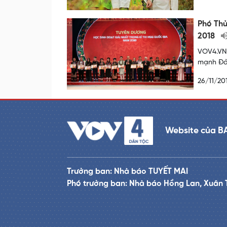
Phó Thủ
2018
VOV4.VN 
mạnh Đản
26/11/20
Website của B
Trưởng ban: Nhà báo TUYẾT MAI
Phó trưởng ban: Nhà báo Hồng Lan, Xuân 