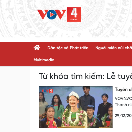
Dân tộc và Phát triển
Người miền núi chấ
Multimedia
Từ khóa tìm kiếm:
Lễ tu
Tuyên d
VOV4.VOV
Thanh ni
29/12/20