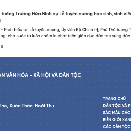
 tướng Trương Hòa Bình dự Lễ tuyên dương học sinh, sinh viên
- Phát biểu tại Lễ tuyên dương, Ủy viên Bộ Chính trị, Phó Thủ tướng
g, nhà nước ta luôn chăm lo phát triển giáo dục đào tạo vùng dân 
18
AN VĂN HÓA - XÃ HỘI VÀ DÂN TỘC
TRANG CHỦ
Thọ, Xuân Thân, Hoài Thu
DÂN TỘC VÀ P
SẮC MÀU CÁC
BIÊN GIỚI XAN
CÁC DÂN TỘC 