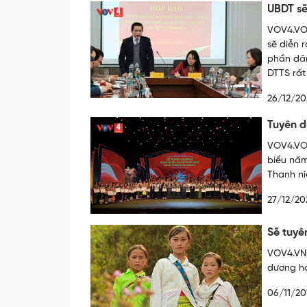
UBDT sẽ
VOV4.VOV
sẽ diễn r
phần dân
DTTS rất
26/12/20
Tuyên d
VOV4.VOV.
biểu năm
Thanh ni
27/12/20
Sẽ tuyê
VOV4.VN 
dương học
06/11/20