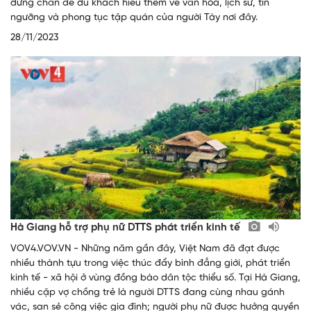
dừng chân để du khách hiểu thêm về văn hóa, lịch sử, tín
ngưỡng và phong tục tập quán của người Tày nơi đây.
28/11/2023
Hà Giang hỗ trợ phụ nữ DTTS phát triển kinh tế
VOV4.VOV.VN - Những năm gần đây, Việt Nam đã đạt được
nhiều thành tựu trong việc thúc đẩy bình đẳng giới, phát triển
kinh tế - xã hội ở vùng đồng bào dân tộc thiểu số. Tại Hà Giang,
nhiều cặp vợ chồng trẻ là người DTTS đang cùng nhau gánh
vác, san sẻ công việc gia đình; người phụ nữ được hưởng quyền