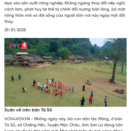
dựa vào sản xuất nông nghiệp. Không ngừng thay đổi nếp nghĩ,
cách làm, phát huy lợi thế từ chính đồi nương bản làng, bộ mặt
nông thôn mới và đời sống của người dân nơi này ngày một đổi
thay.
29/01/2025
Xuân về trên bản Tà Số
VOV4.VOV.VN - Những ngày này, bà con dân tộc Mông, ở bản
Tà Số, xã Chiềng Hắc, huyện Mộc Châu, tỉnh Sơn La đang hân