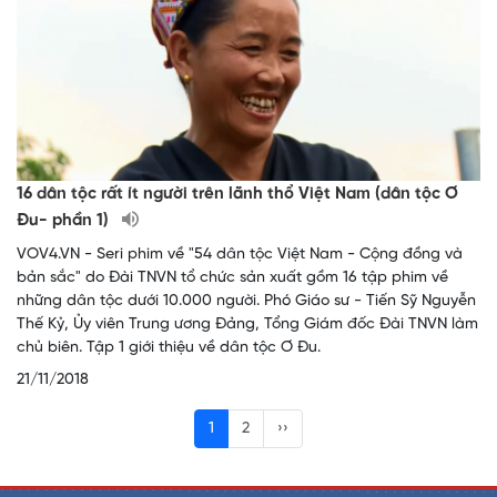
16 dân tộc rất ít người trên lãnh thổ Việt Nam (dân tộc Ơ
Đu- phần 1)
VOV4.VN - Seri phim về "54 dân tộc Việt Nam - Cộng đồng và
bản sắc" do Đài TNVN tổ chức sản xuất gồm 16 tập phim về
những dân tộc dưới 10.000 người. Phó Giáo sư - Tiến Sỹ Nguyễn
Thế Kỷ, Ủy viên Trung ương Đảng, Tổng Giám đốc Đài TNVN làm
chủ biên. Tập 1 giới thiệu về dân tộc Ơ Đu.
21/11/2018
1
2
››