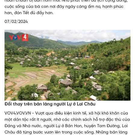
hoan chuẩn bị đón năm mới. Nhờ phát triển du lịch cộng đồng,
cuộc sống của bà con nơi đây ngày càng ấm no, hạnh phúc
hơn, đón Tết đủ đầy hơn.
07/02/2024
Đổi thay trên bản làng người Lự ở Lai Châu
VOV4.VOV.VN - Vượt qua điều kiện kinh tế, xã hội khó khăn của
một dân tộc rất ít người, nhờ các chính sách hỗ trợ đặc thù của
Đảng và Nhà nước, người Lự ở Bản Hon, huyện Tam Đường, Lai
Châu đã từng bước vươn lên trong cuộc sống. Những bản làng