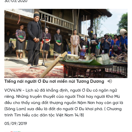
30/03/2020
Tiếng nói người Ơ Đu nơi miền núi Tương Dương
VOV4.VN - Lịch sử đã khẳng định, người Ơ Đu có ngôn ngữ
riêng. Những truyền thuyết của người Thái hay người Khơ Mú
đều cho thấy vùng đất thượng nguồn Nậm Nơn hay còn gọi là
(Sông Lam) xưa đều là đất do người Ơ Đu khai phá. ( Chương
trình Tìm hiểu các dân tộc Việt Nam 14/8)
05/09/2019