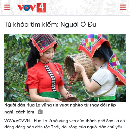
Từ khóa tìm kiếm:
Người Ơ Đu
Người dân Hua La vững tin vượt nghèo từ thay đổi nếp
nghĩ, cách làm
VOV4.VOV.VN - Hua La là xã vùng ven của thành phố Sơn La có
đông đồng bào dân tộc Thái, đời sống của người dân chủ yếu