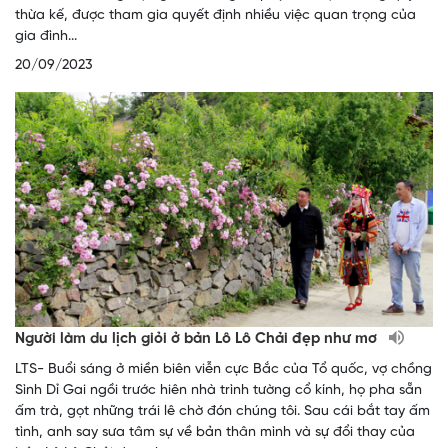
thừa kế, được tham gia quyết định nhiều việc quan trọng của
gia đình...
20/09/2023
Người làm du lịch giỏi ở bản Lô Lô Chải đẹp như mơ
LTS- Buổi sáng ở miền biên viễn cực Bắc của Tổ quốc, vợ chồng
Sình Dỉ Gai ngồi trước hiên nhà trình tường cổ kính, họ pha sẵn
ấm trà, gọt những trái lê chờ đón chúng tôi. Sau cái bắt tay ấm
tình, anh say sưa tâm sự về bản thân mình và sự đổi thay của