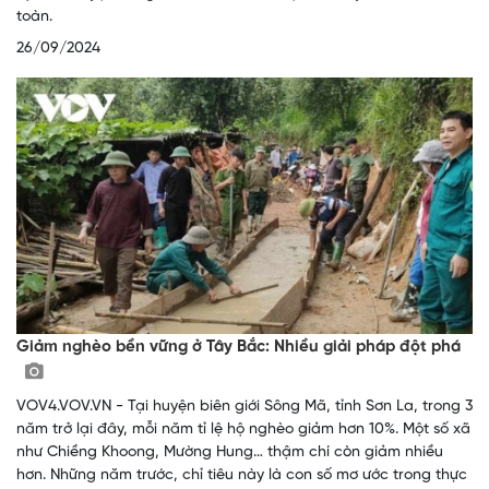
toàn.
26/09/2024
Giảm nghèo bền vững ở Tây Bắc: Nhiều giải pháp đột phá
VOV4.VOV.VN - Tại huyện biên giới Sông Mã, tỉnh Sơn La, trong 3
năm trở lại đây, mỗi năm tỉ lệ hộ nghèo giảm hơn 10%. Một số xã
như Chiềng Khoong, Mường Hung… thậm chí còn giảm nhiều
hơn. Những năm trước, chỉ tiêu này là con số mơ ước trong thực