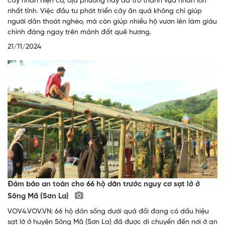
cây nhãn hiện có, địa phương này đã trở thành vựa nhãn lớn
nhất tỉnh. Việc đầu tư phát triển cây ăn quả không chỉ giúp
người dân thoát nghèo, mà còn giúp nhiều hộ vươn lên làm giàu
chính đáng ngay trên mảnh đất quê hương.
21/11/2024
Đảm bảo an toàn cho 66 hộ dân trước nguy cơ sạt lở ở
Sông Mã (Sơn La)
VOV4.VOV.VN: 66 hộ dân sống dưới quả đồi đang có dấu hiệu
sạt lở ở huyện Sông Mã (Sơn La) đã được di chuyển đến nơi ở an