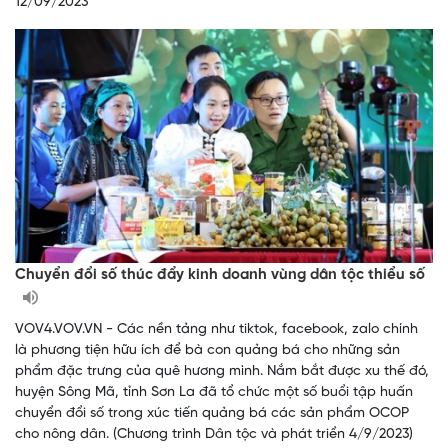
12/09/2023
Chuyển đổi số thúc đẩy kinh doanh vùng dân tộc thiểu số
VOV4.VOV.VN - Các nền tảng như tiktok, facebook, zalo chính
là phương tiện hữu ích để bà con quảng bá cho những sản
phẩm đặc trưng của quê hương mình. Nắm bắt được xu thế đó,
huyện Sông Mã, tỉnh Sơn La đã tổ chức một số buổi tập huấn
chuyển đổi số trong xúc tiến quảng bá các sản phẩm OCOP
cho nông dân. (Chương trình Dân tộc và phát triển 4/9/2023)