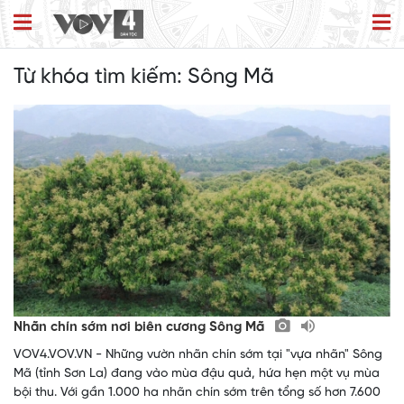
Từ khóa tìm kiếm:
Sông Mã
Nhãn chín sớm nơi biên cương Sông Mã
VOV4.VOV.VN - Những vườn nhãn chín sớm tại "vựa nhãn" Sông
Mã (tỉnh Sơn La) đang vào mùa đậu quả, hứa hẹn một vụ mùa
bội thu. Với gần 1.000 ha nhãn chín sớm trên tổng số hơn 7.600