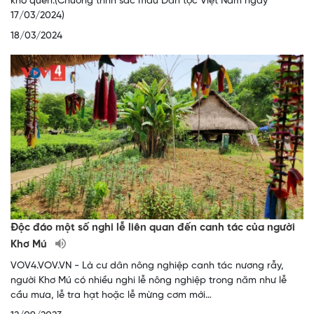
khó quên.(Chương trình sắc màu Dân tộc Việt Nam ngày
17/03/2024)
18/03/2024
Độc đáo một số nghi lễ liên quan đến canh tác của người
Khơ Mú
VOV4.VOV.VN - Là cư dân nông nghiệp canh tác nương rẫy,
người Khơ Mú có nhiều nghi lễ nông nghiệp trong năm như lễ
cầu mưa, lễ tra hạt hoặc lễ mừng cơm mới…