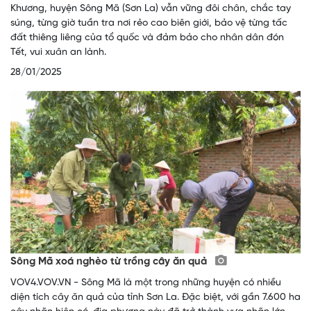
Khương, huyện Sông Mã (Sơn La) vẫn vững đôi chân, chắc tay
súng, từng giờ tuần tra nơi rẻo cao biên giới, bảo vệ từng tấc
đất thiêng liêng của tổ quốc và đảm bảo cho nhân dân đón
Tết, vui xuân an lành.
28/01/2025
Sông Mã xoá nghèo từ trồng cây ăn quả
VOV4.VOV.VN - Sông Mã là một trong những huyện có nhiều
diện tích cây ăn quả của tỉnh Sơn La. Đặc biệt, với gần 7.600 ha