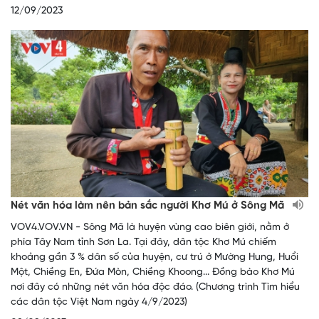
12/09/2023
Nét văn hóa làm nên bản sắc người Khơ Mú ở Sông Mã
VOV4.VOV.VN - Sông Mã là huyện vùng cao biên giới, nằm ở
phía Tây Nam tỉnh Sơn La. Tại đây, dân tộc Khơ Mú chiếm
khoảng gần 3 % dân số của huyện, cư trú ở Mường Hung, Huổi
Một, Chiềng En, Đứa Mòn, Chiềng Khoong... Đồng bào Khơ Mú
nơi đây có những nét văn hóa độc đáo. (Chương trình Tìm hiểu
các dân tộc Việt Nam ngày 4/9/2023)