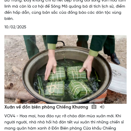
Bà Trưng. Đây không chỉ là nét đẹp trong đời sống văn hoá tâm
linh mà còn là cơ hội để Sông Mã quảng bá di tích lịch sử, điểm
đến hấp dẫn, cùng bản sắc của đồng bào các dân tộc vùng
biên.
10/02/2025
Xuân về đồn biên phòng Chiềng Khương
VOV4 - Hoa mai, hoa đào rực rỡ chào đón mùa xuân mới. Khi
người người, nhà nhà hối hả đón tết vui xuân thì những chiến sĩ
mang quân hàm xanh ở Đồn Biên phòng Cửa khẩu Chiềng