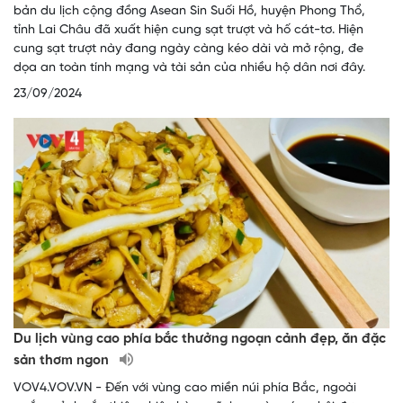
bản du lịch cộng đồng Asean Sin Suối Hồ, huyện Phong Thổ,
tỉnh Lai Châu đã xuất hiện cung sạt trượt và hố cát-tơ. Hiện
cung sạt trượt này đang ngày càng kéo dài và mở rộng, đe
dọa an toàn tính mạng và tài sản của nhiều hộ dân nơi đây.
23/09/2024
Du lịch vùng cao phía bắc thưởng ngoạn cảnh đẹp, ăn đặc
sản thơm ngon
VOV4.VOV.VN - Đến với vùng cao miền núi phía Bắc, ngoài