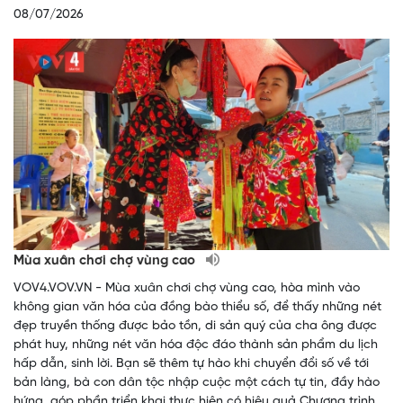
08/07/2026
Mùa xuân chơi chợ vùng cao
VOV4.VOV.VN - Mùa xuân chơi chợ vùng cao, hòa mình vào
không gian văn hóa của đồng bào thiểu số, để thấy những nét
đẹp truyền thống được bảo tồn, di sản quý của cha ông được
phát huy, những nét văn hóa độc đáo thành sản phẩm du lịch
hấp dẫn, sinh lời. Bạn sẽ thêm tự hào khi chuyển đổi số về tới
bản làng, bà con dân tộc nhập cuộc một cách tự tin, đầy hào
hứng, góp phần triển khai thực hiện có hiệu quả Chương trình