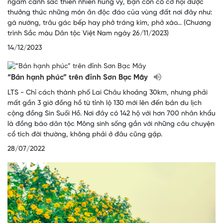
ngắm cảnh sắc thiên nhiên hùng vỹ, bạn còn có cơ hội được
thưởng thức những món ăn độc đáo của vùng đất nơi đây như:
gà nướng, trâu gác bếp hay phở tráng kìm, phở xào... (Chương
trình Sắc màu Dân tộc Việt Nam ngày 26/11/2023)
14/12/2023
“Bản hạnh phúc” trên đỉnh Sơn Bạc Mây
LTS - Chỉ cách thành phố Lai Châu khoảng 30km, nhưng phải
mất gần 3 giờ đồng hồ từ tỉnh lộ 130 mới lên đến bản du lịch
cộng đồng Sin Suối Hồ. Nơi đây có 142 hộ với hơn 700 nhân khẩu
là đồng bào dân tộc Mông sinh sống gắn với những câu chuyện
cổ tích đời thường, không phải ở đâu cũng gặp.
28/07/2022