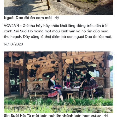
Người Dao đỏ ăn cơm mới
VOV4.VN - Gió thu hây hẩy, thốc khói lãng đãng trên nền trời
xanh. Sin Suối Hồ mang một màu bình yên và no ấm của mùa
thu hoạch. Đây cũng là thời điểm bà con người Dao ăn lúa mới.
14/10/2020
Sin Suối Hồ: Từ một bản nghiện thành bản homestay