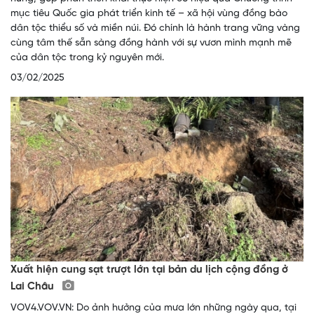
mục tiêu Quốc gia phát triển kinh tế – xã hội vùng đồng bào
dân tộc thiểu số và miền núi. Đó chính là hành trang vững vàng
cùng tâm thế sẵn sàng đồng hành với sự vươn mình mạnh mẽ
của dân tộc trong kỷ nguyên mới.
03/02/2025
Xuất hiện cung sạt trượt lớn tại bản du lịch cộng đồng ở
Lai Châu
VOV4.VOV.VN: Do ảnh hưởng của mưa lớn những ngày qua, tại