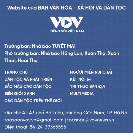
Website của BAN VĂN HÓA - XÃ HỘI VÀ DÂN TỘC
Trưởng ban: Nhà báo TUYẾT MAI
Phó trưởng ban: Nhà báo Hồng Lan, Xuân Thọ, Xuân
Thân, Hoài Thu
TRANG CHỦ
NGƯỜI MIỀN NÚI CHẤT
DÂN TỘC VÀ PHÁT TRIỂN
KẾT NỐI 54
SẮC MÀU CÁC DÂN TỘC
TRI THỨC BẢN ĐỊA
BIÊN GIỚI XANH
MULTIMEDIA
CÁC DÂN TỘC TRÊN THẾ GIỚI
Địa chỉ: 41-43 phố Bà Triệu, phường Cửa Nam, TP. Hà Nội
toasoanvov.vn@gmail.com | toasoan@vovnews.vn
Điện thoại: 84-24-39365555