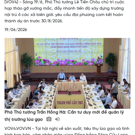
[VOV4] - Sáng 19/6, Phó Thủ tướng Lê Tiến Châu chủ trì cuộc
họp tháo gỡ vướng mắc, đẩy nhanh tiến độ xây dựng trường
nội trú ở các xã biên giới. yêu cầu địa phương cam kết hoàn
thành dự án trước 30/8/2026.
19/06/2026
Phó Thủ tướng Trần Hồng Hà: Cần tư duy mới để quản lý
thị trường lúa gạo
VOV4.VOV.VN - Tại hội nghị về sản xuất, tiêu thụ lúa gạo và tình