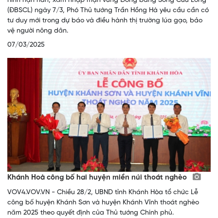
hình hạn hán, xâm nhập mặn vùng Đồng bằng Sông Cửu Long
(ĐBSCL) ngày 7/3, Phó Thủ tướng Trần Hồng Hà yêu cầu cần có
tư duy mới trong dự báo và điều hành thị trường lúa gạo, bảo
vệ người nông dân.
07/03/2025
Khánh Hoà công bố hai huyện miền núi thoát nghèo
VOV4.VOV.VN - Chiều 28/2, UBND tỉnh Khánh Hòa tổ chức Lễ
công bố huyện Khánh Sơn và huyện Khánh Vĩnh thoát nghèo
năm 2025 theo quyết định của Thủ tướng Chính phủ.