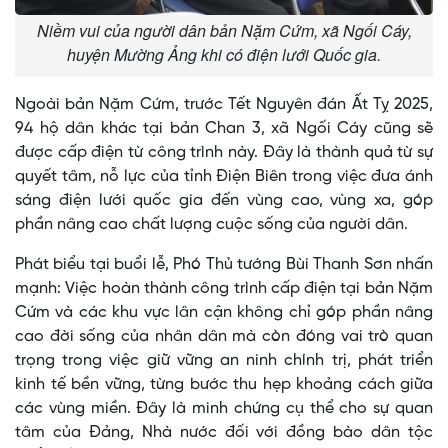
Niềm vui của người dân bản Nặm Cứm, xã Ngối Cáy,
huyện Mường Ảng khi có điện lưới Quốc gia.
Ngoài bản Nặm Cứm, trước Tết Nguyên đán Ất Tỵ 2025,
94 hộ dân khác tại bản Chan 3, xã Ngối Cáy cũng sẽ
được cấp điện từ công trình này. Đây là thành quả từ sự
quyết tâm, nỗ lực của tỉnh Điện Biên trong việc đưa ánh
sáng điện lưới quốc gia đến vùng cao, vùng xa, góp
phần nâng cao chất lượng cuộc sống của người dân.
Phát biểu tại buổi lễ, Phó Thủ tướng Bùi Thanh Sơn nhấn
mạnh: Việc hoàn thành công trình cấp điện tại bản Nặm
Cứm và các khu vực lân cận không chỉ góp phần nâng
cao đời sống của nhân dân mà còn đóng vai trò quan
trọng trong việc giữ vững an ninh chính trị, phát triển
kinh tế bền vững, từng bước thu hẹp khoảng cách giữa
các vùng miền. Đây là minh chứng cụ thể cho sự quan
tâm của Đảng, Nhà nước đối với đồng bào dân tộc