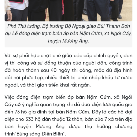
Phó Thủ tướng, Bộ trưởng Bộ Ngoại giao Bùi Thanh Sơn
dự Lễ đóng điện trạm biến áp bản Nặm Cứm, xã Ngối Cáy,
huyện Mường Ảng.
Với sự phối hợp chặt chẽ giữa các cấp chính quyền, đơn
vị thi công và sự đồng thuận của người dân, công trình
đã hoàn thành sau 40 ngày thi công, mặc dù địa hình
đồi núi phức tạp, nhiều thiết bị phải nhập khẩu từ nước
ngoài, và thời gian triển khai rất ngắn.
Việc đóng điện trạm biến áp bản Nặm Cứm, xã Ngối
Cáy có ý nghĩa quan trọng khi đã đưa điện lưới quốc gia
đến 73 hộ gia đình tại bản Nặm Cứm. Đây là các hộ đại
diện cho 533 hộ dân thuộc 12 thôn, bản của 7 xã trên địa
bàn huyện Mường Ảng được thụ hưởng chương
trình“Bừng sáng Điện Biên”.