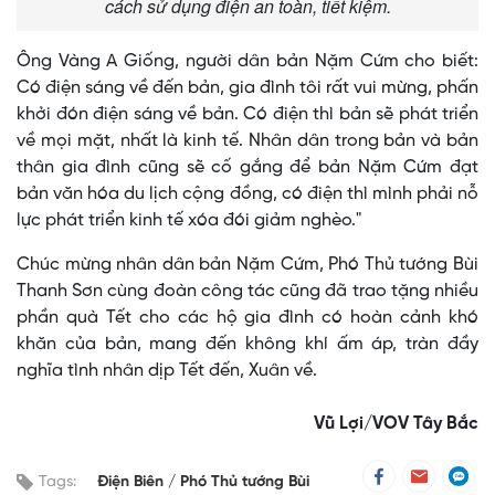
cách sử dụng điện an toàn, tiết kiệm.
Ông Vàng A Giống, người dân bản Nặm Cứm cho biết:
Có điện sáng về đến bản, gia đình tôi rất vui mừng, phấn
khởi đón điện sáng về bản. Có điện thì bản sẽ phát triển
về mọi mặt, nhất là kinh tế. Nhân dân trong bản và bản
thân gia đình cũng sẽ cố gắng để bản Nặm Cứm đạt
bản văn hóa du lịch cộng đồng, có điện thì mình phải nỗ
lực phát triển kinh tế xóa đói giảm nghèo."
Chúc mừng nhân dân bản Nặm Cứm, Phó Thủ tướng Bùi
Thanh Sơn cùng đoàn công tác cũng đã trao tặng nhiều
phần quà Tết cho các hộ gia đình có hoàn cảnh khó
khăn của bản, mang đến không khí ấm áp, tràn đầy
nghĩa tình nhân dịp Tết đến, Xuân về.
Vũ Lợi/VOV Tây Bắc
Tags:
Điện Biên
Phó Thủ tướng Bùi