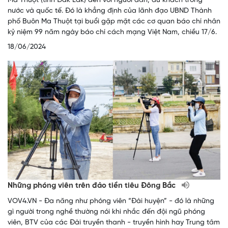
Ma Thuột (tỉnh Đắk Lắk) đến với người dân, du khách trong
nước và quốc tế. Đó là khẳng định của lãnh đạo UBND Thành
phố Buôn Ma Thuột tại buổi gặp mặt các cơ quan báo chí nhân
kỷ niệm 99 năm ngày báo chí cách mạng Việt Nam, chiều 17/6.
18/06/2024
Những phóng viên trên đảo tiền tiêu Đông Bắc
VOV4.VN - Đa năng như phóng viên “Đài huyện” - đó là những
gì người trong nghề thường nói khi nhắc đến đội ngũ phóng
viên, BTV của các Đài truyền thanh - truyền hình hay Trung tâm