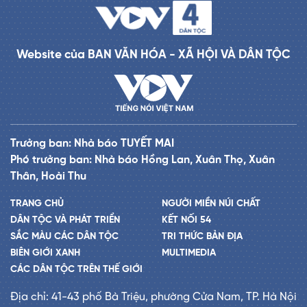
Website của BAN VĂN HÓA - XÃ HỘI VÀ DÂN TỘC
Trưởng ban: Nhà báo TUYẾT MAI
Phó trưởng ban: Nhà báo Hồng Lan, Xuân Thọ, Xuân
Thân, Hoài Thu
TRANG CHỦ
NGƯỜI MIỀN NÚI CHẤT
DÂN TỘC VÀ PHÁT TRIỂN
KẾT NỐI 54
SẮC MÀU CÁC DÂN TỘC
TRI THỨC BẢN ĐỊA
BIÊN GIỚI XANH
MULTIMEDIA
CÁC DÂN TỘC TRÊN THẾ GIỚI
Địa chỉ: 41-43 phố Bà Triệu, phường Cửa Nam, TP. Hà Nội