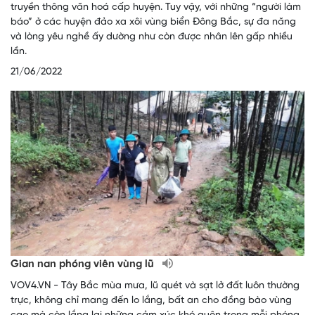
truyền thông văn hoá cấp huyện. Tuy vậy, với những “người làm
báo” ở các huyện đảo xa xôi vùng biển Đông Bắc, sự đa năng
và lòng yêu nghề ấy dường như còn được nhân lên gấp nhiều
lần.
21/06/2022
Gian nan phóng viên vùng lũ
VOV4.VN - Tây Bắc mùa mưa, lũ quét và sạt lở đất luôn thường
trực, không chỉ mang đến lo lắng, bất an cho đồng bào vùng