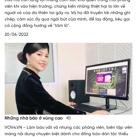
cao mà còn lắng lại những cảm xúc khó quên trong mỗi phóng
viên khi vào hiện trường, chứng kiến những thiệt hại to lớn về
người và của do thiên tai gây ra. Và họ đã truyền tải những ghi
chép, cảm xúc ấy qua ngòi bút của mình, để lay động, kêu gọi
cả cộng đồng hướng về "tâm lũ".
20/06/2022
Những nhà báo ở vùng cao
VOV4.VN - Làm báo vất vả nhưng các phóng viên, biên tập viên
mảng nội dung chuyên biệt dành cho đồng bào dân tộc thiểu