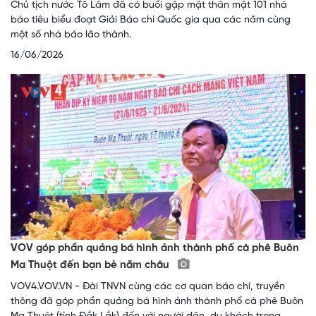
Chủ tịch nước Tô Lâm đã có buổi gặp mặt thân mật 101 nhà
báo tiêu biểu đoạt Giải Báo chí Quốc gia qua các năm cùng
một số nhà báo lão thành.
16/06/2026
VOV góp phần quảng bá hình ảnh thành phố cà phê Buôn
Ma Thuột đến bạn bè năm châu
VOV4.VOV.VN - Đài TNVN cùng các cơ quan báo chí, truyền
thông đã góp phần quảng bá hình ảnh thành phố cà phê Buôn