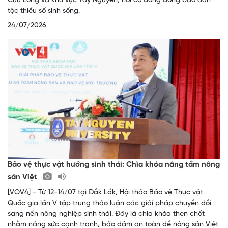
Cửu Long và khu vực Tây Nguyên, nơi có đông đồng bào dân
tộc thiểu số sinh sống.
24/07/2026
Bảo vệ thực vật hướng sinh thái: Chìa khóa nâng tầm nông
sản Việt
[VOV4] - Từ 12-14/07 tại Đắk Lắk, Hội thảo Bảo vệ Thực vật
Quốc gia lần V tập trung thảo luận các giải pháp chuyển đổi
sang nền nông nghiệp sinh thái. Đây là chìa khóa then chốt
nhằm nâng sức cạnh tranh, bảo đảm an toàn để nông sản Việt