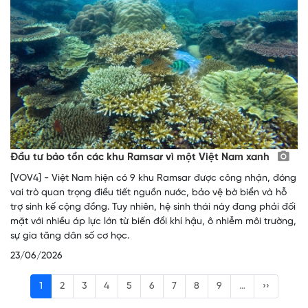
Đầu tư bảo tồn các khu Ramsar vì một Việt Nam xanh
[VOV4] - Việt Nam hiện có 9 khu Ramsar được công nhận, đóng
vai trò quan trọng điều tiết nguồn nước, bảo vệ bờ biển và hỗ
trợ sinh kế cộng đồng. Tuy nhiên, hệ sinh thái này đang phải đối
mặt với nhiều áp lực lớn từ biến đổi khí hậu, ô nhiễm môi trường,
sự gia tăng dân số cơ học.
23/06/2026
1
2
3
4
5
6
7
8
9
…
››