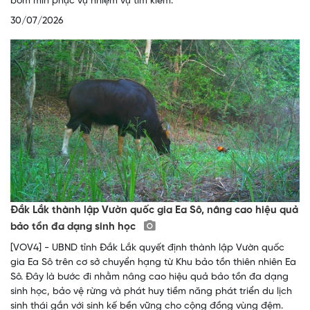
bom mìn phục vụ nhiệm vụ tìm kiếm.
30/07/2026
Đắk Lắk thành lập Vườn quốc gia Ea Sô, nâng cao hiệu quả
bảo tồn đa dạng sinh học
[VOV4] - UBND tỉnh Đắk Lắk quyết định thành lập Vườn quốc
gia Ea Sô trên cơ sở chuyển hạng từ Khu bảo tồn thiên nhiên Ea
Sô. Đây là bước đi nhằm nâng cao hiệu quả bảo tồn đa dạng
sinh học, bảo vệ rừng và phát huy tiềm năng phát triển du lịch
sinh thái gắn với sinh kế bền vững cho cộng đồng vùng đệm.