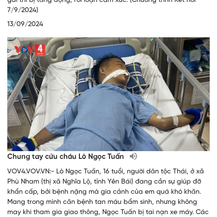
gái thì bị tăng động, rối loạn cảm xúc. (Chương trình Kết nối
7/9/2024)
13/09/2024
Chung tay cứu cháu Lò Ngọc Tuấn
VOV4.VOV.VN:- Lò Ngọc Tuấn, 16 tuổi, người dân tộc Thái, ở xã
Phù Nham (thị xã Nghĩa Lộ, tỉnh Yên Bái) đang cần sự giúp đỡ
khẩn cấp, bởi bệnh nặng mà gia cảnh của em quá khó khăn.
Mang trong mình căn bệnh tan máu bẩm sinh, nhưng không
may khi tham gia giao thông, Ngọc Tuấn bị tai nạn xe máy. Các