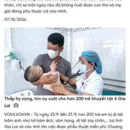
khăn, chị sợ một ngày nào đó không nuôi được con thơ và mẹ
già đang phụ thuộc cả vào mình.
07/10/2024
Thắp hy vọng, tìm nụ cười cho hơn 200 trẻ khuyết tật ở Gia
Lai
VOV4.VOV.VN - Từ ngày 23/9 đến 27/9, hơn 200 trẻ em bị dị tật
bẩm sinh như hở hàm ếch, vòm họng, dị tật tay chân,... tại tỉnh
Gia Lai và các tỉnh lân cận được phẫu thuật miễn phí. Chương