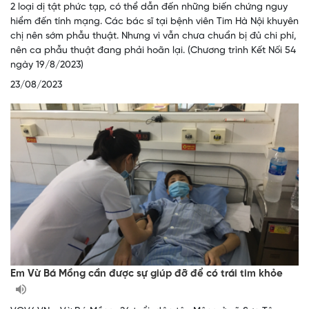
2 loại dị tật phức tạp, có thể dẫn đến những biến chứng nguy
hiểm đến tính mạng. Các bác sĩ tại bệnh viên Tim Hà Nội khuyên
chị nên sớm phẫu thuật. Nhưng vì vẫn chưa chuẩn bị đủ chi phí,
nên ca phẫu thuật đang phải hoãn lại. (Chương trình Kết Nối 54
ngày 19/8/2023)
23/08/2023
Em Vừ Bá Mồng cần được sự giúp đỡ để có trái tim khỏe