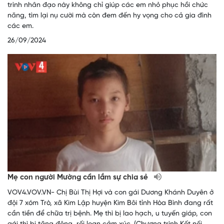
trình nhân đạo này không chỉ giúp các em nhỏ phục hồi chức
năng, tìm lại nụ cười mà còn đem đến hy vọng cho cả gia đình
các em.
26/09/2024
Mẹ con người Mường cần lắm sự chia sẻ
VOV4.VOV.VN- Chị Bùi Thị Hợi và con gái Dương Khánh Duyên ở
đội 7 xóm Trò, xã Kim Lập huyện Kim Bôi tỉnh Hòa Bình đang rất
cần tiền để chữa trị bệnh. Mẹ thì bị lao hạch, u tuyến giáp, con