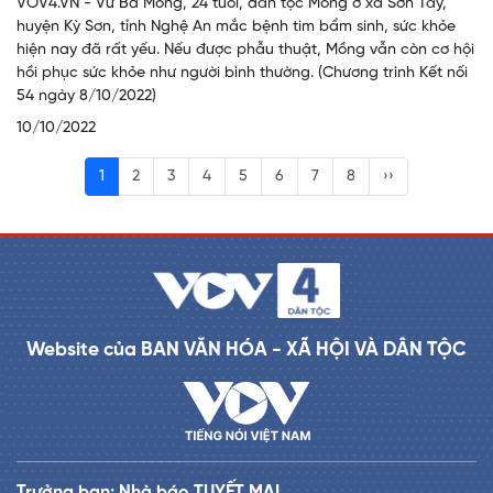
VOV4.VN - Vừ Bá Mồng, 24 tuổi, dân tộc Mông ở xã Sơn Tây,
huyện Kỳ Sơn, tỉnh Nghệ An mắc bệnh tim bẩm sinh, sức khỏe
hiện nay đã rất yếu. Nếu được phẫu thuật, Mồng vẫn còn cơ hội
hồi phục sức khỏe như người bình thường. (Chương trình Kết nối
54 ngày 8/10/2022)
10/10/2022
1
2
3
4
5
6
7
8
››
Website của BAN VĂN HÓA - XÃ HỘI VÀ DÂN TỘC
Trưởng ban: Nhà báo TUYẾT MAI