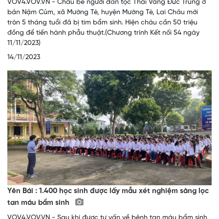
VOV4.VOV.VN - Cháu bé người dân tộc Thái Vàng Đức Trung ở
bản Nậm Củm, xã Mường Tè, huyện Mường Tè, Lai Châu mới
tròn 5 tháng tuổi đã bị tim bẩm sinh. Hiện cháu cần 50 triệu
đồng để tiến hành phẫu thuật.(Chương trình Kết nối 54 ngày
11/11/2023)
14/11/2023
Yên Bái : 1.400 học sinh được lấy mẫu xét nghiệm sàng lọc
tan máu bẩm sinh
VOV4.VOV.VN - Sau khi được tư vấn về bệnh tan máu bẩm sinh