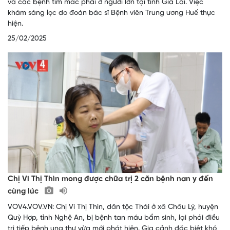
và các bệnh tim mắc phải ở người lớn tại tỉnh Gia Lai. Việc
khám sàng lọc do đoàn bác sĩ Bệnh viên Trung ương Huế thực
hiện.
25/02/2025
Chị Vi Thị Thìn mong được chữa trị 2 căn bệnh nan y đến
cùng lúc
VOV4.VOV.VN: Chị Vi Thị Thìn, dân tộc Thái ở xã Châu Lý, huyện
Quỳ Hợp, tỉnh Nghệ An, bị bệnh tan máu bẩm sinh, lại phải điều
trị tiếp bệnh ung thư vừa mới phát hiện. Gia cảnh đặc biệt khó