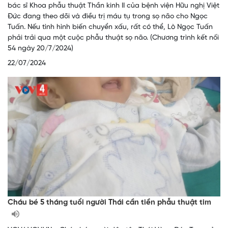
bác sĩ Khoa phẫu thuật Thần kinh II của bệnh viện Hữu nghị Việt
Đức đang theo dõi và điều trị máu tụ trong sọ não cho Ngọc
Tuấn. Nếu tình hình biến chuyển xấu, rất có thể, Lò Ngọc Tuấn
phải trải qua một cuộc phẫu thuật sọ não. (Chương trình kết nối
54 ngày 20/7/2024)
22/07/2024
Cháu bé 5 tháng tuổi người Thái cần tiền phẫu thuật tim