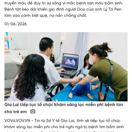
truyền máu để duy trì sự sống vì mắc bệnh tan máu bẩm sinh.
Bệnh tật kéo dài khiến gia đình người Dao của anh Lý Tà Pén
lâm vào cảnh kiệt quệ, nợ nần chồng chất.
01/06/2026
Gia Lai tiếp tục tổ chức khám sàng lọc miễn phí bệnh tim
cho trẻ em
VOV4.VOV.VN - Tin từ Sở Y tế Gia Lai, tỉnh sẽ tiếp tục tổ chức
khám sàng lọc miễn phí cho trẻ nghi ngờ bị bệnh tim bẩm sinh