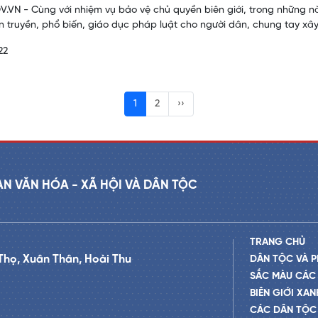
.VN - Cùng với nhiệm vụ bảo vệ chủ quyền biên giới, trong những n
n truyền, phổ biến, giáo dục pháp luật cho người dân, chung tay xây 
22
1
2
››
AN VĂN HÓA - XÃ HỘI VÀ DÂN TỘC
TRANG CHỦ
Thọ, Xuân Thân, Hoài Thu
DÂN TỘC VÀ P
SẮC MÀU CÁC
BIÊN GIỚI XAN
CÁC DÂN TỘC 