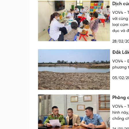
Dịch cú
VOV4 - T
với cùng
loại cúm
dục và đ
28/02/2
Đắk Lắk
VOV4 - Đ
phương t
05/02/2
Phòng c
VOV4 - T
hình này
chống ch