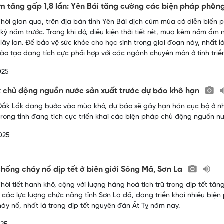
m tăng gấp 1,8 lần: Yên Bái tăng cường các biện pháp phò
hời gian qua, trên địa bàn tỉnh Yên Bái dịch cúm mùa có diễn biến p
 kỳ năm trước. Trong khi đó, điều kiện thời tiết rét, mưa kèm nồm ẩm 
 lây lan. Để bảo vệ sức khỏe cho học sinh trong giai đoạn này, nhất 
ào tạo đang tích cực phối hợp với các ngành chuyên môn ở tỉnh tri
025
 chủ động nguồn nước sản xuất trước dự báo khô hạn
ắk Lắk đang bước vào mùa khô, dự báo sẽ gây hạn hán cục bộ ở nh
rong tỉnh đang tích cực triển khai các biện pháp chủ động nguồn n
025
hống cháy nổ dịp tết ở biên giới Sông Mã, Sơn La
hời tiết hanh khô, cộng với lượng hàng hoá tích trữ trong dịp tết tăn
, các lực lượng chức năng tỉnh Sơn La đã, đang triển khai nhiều biệ
áy nổ, nhất là trong dịp tết nguyên đán Ất Tỵ năm nay.