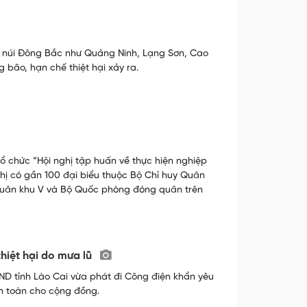
ền núi Đông Bắc như Quảng Ninh, Lạng Sơn, Cao
ão, hạn chế thiệt hại xảy ra.
ổ chức “Hội nghị tập huấn về thực hiện nghiệp
ghị có gần 100 đại biểu thuộc Bộ Chỉ huy Quân
c Quân khu V và Bộ Quốc phòng đóng quân trên
hiệt hại do mưa lũ
BND tỉnh Lào Cai vừa phát đi Công điện khẩn yêu
an toàn cho cộng đồng.