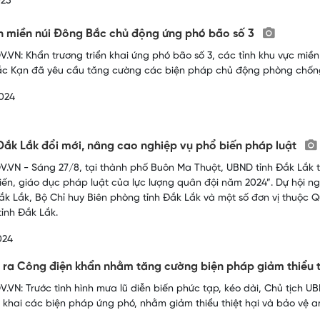
025
h miền núi Đông Bắc chủ động ứng phó bão số 3
.VN: Khẩn trương triển khai ứng phó bão số 3, các tỉnh khu vực mi
c Kạn đã yêu cầu tăng cường các biện pháp chủ động phòng chống b
024
Đắk Lắk đổi mới, nâng cao nghiệp vụ phổ biến pháp luật
.VN - Sáng 27/8, tại thành phố Buôn Ma Thuột, UBND tỉnh Đắk Lắk t
iến, giáo dục pháp luật của lực lượng quân đội năm 2024”. Dự hội n
Đắk Lắk, Bộ Chỉ huy Biên phòng tỉnh Đắk Lắk và một số đơn vị thuộ
tỉnh Đắk Lắk.
024
 ra Công điện khẩn nhằm tăng cường biện pháp giảm thiểu t
.VN: Trước tình hình mưa lũ diễn biến phức tạp, kéo dài, Chủ tịch U
n khai các biện pháp ứng phó, nhằm giảm thiểu thiệt hại và bảo vệ 