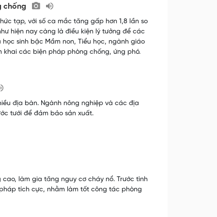
ng chống
hức tạp, với số ca mắc tăng gấp hơn 1,8 lần so
như hiện nay càng là điều kiện lý tưởng để các
là học sinh bậc Mầm non, Tiểu học, ngành giáo
ển khai các biện pháp phòng chống, ứng phó.
iều địa bàn. Ngành nông nghiệp và các địa
ước tưới để đảm bảo sản xuất.
g cao, làm gia tăng nguy cơ cháy nổ. Trước tình
n pháp tích cực, nhằm làm tốt công tác phòng