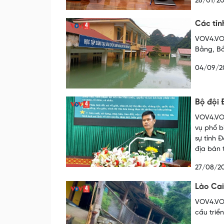
26/01/2
Các tỉn
VOV4.VOV
Bằng, Bắ
04/09/2
Bộ đội 
VOV4.VOV
vụ phổ b
sự tỉnh 
địa bàn 
27/08/2
Lào Cai
VOV4.VOV
cầu triể