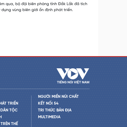
ăm qua, bộ đội biên phòng tỉnh Đắk Lắk đã tích
dựng vùng biên giới ổn định phát triển.
NGƯỜI MIỀN NÚI CHẤT
HÁT TRIỂN
KẾT NỐI 54
 DÂN TỘC
TRI THỨC BẢN ĐỊA
H
MULTIMEDIA
TRÊN THẾ