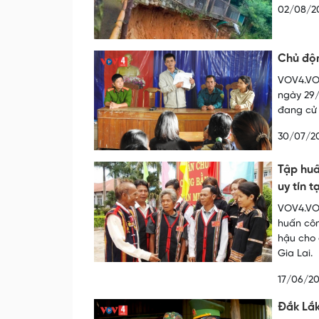
02/08/2
Chủ độn
VOV4.VOV
ngày 29/
đang cử 
30/07/2
Tập huấ
uy tín t
VOV4.VOV
huấn côn
hậu cho 
Gia Lai.
17/06/2
Đắk Lắk