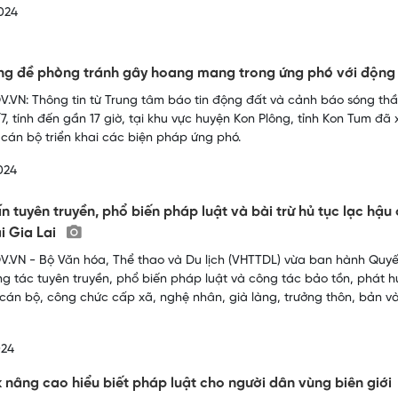
024
g đề phòng tránh gây hoang mang trong ứng phó với động
.VN: Thông tin từ Trung tâm báo tin động đất và cảnh báo sóng thần-
7, tính đến gần 17 giờ, tại khu vực huyện Kon Plông, tỉnh Kon Tum đã
cán bộ triển khai các biện pháp ứng phó.
024
n tuyên truyền, phổ biến pháp luật và bài trừ hủ tục lạc hậu
ại Gia Lai
.VN - Bộ Văn hóa, Thể thao và Du lịch (VHTTDL) vừa ban hành Quyế
g tác tuyên truyền, phổ biến pháp luật và công tác bảo tồn, phát hu
cán bộ, công chức cấp xã, nghệ nhân, già làng, trưởng thôn, bản và
024
 nâng cao hiểu biết pháp luật cho người dân vùng biên giới