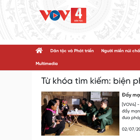
Dân tộc và Phát triển
Người miền núi chấ
Multimedia
Từ khóa tìm kiếm:
biện 
Đẩy mạn
[VOV4] -
đẩy mạnh
đưa pháp
02/07/2