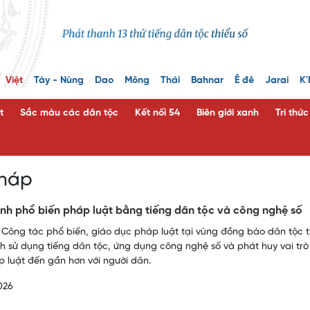
Việt
Tày - Nùng
Dao
Mông
Thái
Bahnar
Ê đê
Jarai
K'
t
Sắc màu các dân tộc
Kết nối 54
Biên giới xanh
Tri thứ
pháp
h phổ biến pháp luật bằng tiếng dân tộc và công nghệ số
 Công tác phổ biến, giáo dục pháp luật tại vùng đồng bào dân tộc t
 sử dụng tiếng dân tộc, ứng dụng công nghệ số và phát huy vai trò c
 luật đến gần hơn với người dân.
026