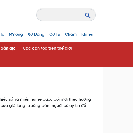
Ho
M'nông
Xơ Đăng
Cơ Tu
Chăm
Khmer
c bản địa
Các dân tộc trên thế giới
hiểu số và miền núi sẽ được đổi mới theo hướng
ủa già làng, trưởng bản, người có uy tín để