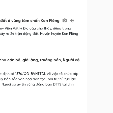
 đất ở vùng tâm chấn Kon Plông
 Viện Vật lý Địa cầu cho thấy, riêng trong
 xảy ra 24 trận động đất. Huyện huyện Kon Plông
 cho cán bộ, già làng, trưởng bản, Người có
t định số 1576/QĐ-BVHTTDL về việc tổ chức tập
y bản sắc văn hóa dân tộc, bài trừ hủ tục lạc
 Người có uy tín vùng đồng bào DTTS tại tỉnh