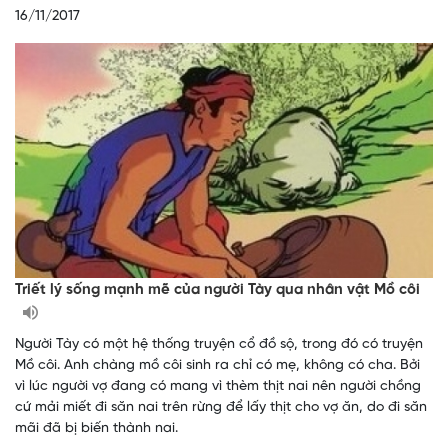
16/11/2017
Triết lý sống mạnh mẽ của người Tày qua nhân vật Mồ côi
Người Tày có một hệ thống truyện cổ đồ sộ, trong đó có truyện
Mồ côi. Anh chàng mồ côi sinh ra chỉ có mẹ, không có cha. Bởi
vì lúc người vợ đang có mang vì thèm thịt nai nên người chồng
cứ mải miết đi săn nai trên rừng để lấy thịt cho vợ ăn, do đi săn
mãi đã bị biến thành nai.