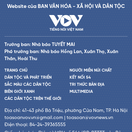
Website của BAN VĂN HÓA - XÃ HỘI VÀ DÂN TỘC
Trưởng ban: Nhà báo TUYẾT MAI
Phó trưởng ban: Nhà báo Hồng Lan, Xuân Thọ, Xuân
Thân, Hoài Thu
TRANG CHỦ
NGƯỜI MIỀN NÚI CHẤT
DÂN TỘC VÀ PHÁT TRIỂN
KẾT NỐI 54
SẮC MÀU CÁC DÂN TỘC
TRI THỨC BẢN ĐỊA
BIÊN GIỚI XANH
MULTIMEDIA
CÁC DÂN TỘC TRÊN THẾ GIỚI
Địa chỉ: 41-43 phố Bà Triệu, phường Cửa Nam, TP. Hà Nội
toasoanvov.vn@gmail.com | toasoan@vovnews.vn
Điện thoại: 84-24-39365555