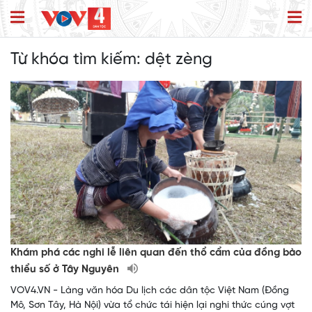
Từ khóa tìm kiếm:
dệt zèng
Khám phá các nghi lễ liên quan đến thổ cẩm của đồng bào
thiểu số ở Tây Nguyên
VOV4.VN - Làng văn hóa Du lịch các dân tộc Việt Nam (Đồng
Mô, Sơn Tây, Hà Nội) vừa tổ chức tái hiện lại nghi thức cúng vợt