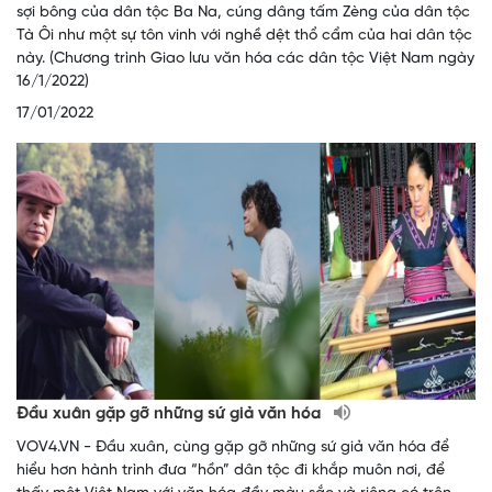
sợi bông của dân tộc Ba Na, cúng dâng tấm Zèng của dân tộc
Tà Ôi như một sự tôn vinh với nghề dệt thổ cẩm của hai dân tộc
này. (Chương trình Giao lưu văn hóa các dân tộc Việt Nam ngày
16/1/2022)
17/01/2022
Đầu xuân gặp gỡ những sứ giả văn hóa
VOV4.VN - Đầu xuân, cùng gặp gỡ những sứ giả văn hóa để
hiểu hơn hành trình đưa “hồn” dân tộc đi khắp muôn nơi, để