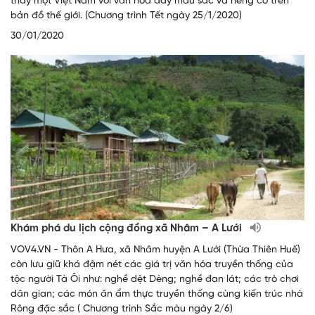
thấy một Việt Nam với văn hóa đầy màu sắc và riêng có trên
bản đồ thế giới. (Chương trình Tết ngày 25/1/2020)
30/01/2020
Khám phá du lịch cộng đồng xã Nhâm – A Lưới
VOV4.VN - Thôn A Hưa, xã Nhâm huyện A Lưới (Thừa Thiên Huế)
còn lưu giữ khá đậm nét các giá trị văn hóa truyền thống của
tộc người Tà Ôi như: nghề dệt Dèng; nghề đan lát; các trò chơi
dân gian; các món ăn ẩm thực truyền thống cùng kiến trúc nhà
Rông đặc sắc ( Chương trình Sắc màu ngày 2/6)